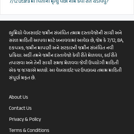
7/12 utara માં પિતાના મૃત્યુ પછી નામ કેવી રીતે ચડાવવું?
ભુમિયો વેબસાઈટ જમીન સંબંધિત તમામ દસ્તાવેજોની સાચી અને
સરળ માહિતી આપવા માટે બનાવવામાં આવેલ છે, જેમ કે 7/12, 8A,
હકપત્રક, જમીન માપણી અને સરકારની જમીન સંબંધિત નવી
પ્રક્રિયા. અહીં તમને જમીન દસ્તાવેજો કેવી રીતે મેળવવા, કઈ રીતે
તપાસવા અને તેની સાચી સમજ મેળવવા જેવી ઉપયોગી માહિતી
એક જ જગ્યાએ મળશે. આ વેબસાઈટ પર ઉપલબ્ધ તમામ માહિતી
સંપૂર્ણ મફત છે.
About Us
Contact Us
Privacy & Policy
Terms & Conditions