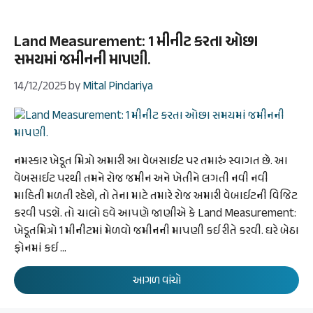
Land Measurement: 1 મીનીટ કરતા ઓછા
સમયમાં જમીનની માપણી.
14/12/2025
by
Mital Pindariya
નમસ્કાર ખેડૂત મિત્રો અમારી આ વેબસાઈટ પર તમારું સ્વાગત છે. આ
વેબસાઈટ પરથી તમને રોજ જમીન અને ખેતીને લગતી નવી નવી
માહિતી મળતી રહેશે, તો તેના માટે તમારે રોજ અમારી વેબાઈટની વિજિટ
કરવી પડશે. તો ચાલો હવે આપણે જાણીએ કે Land Measurement:
ખેડૂતમિત્રો 1 મીનીટમાં મેળવો જમીનની માપણી કઈ રીતે કરવી. ઘરે બેઠા
ફોનમાં કઈ …
આગળ વાંચો