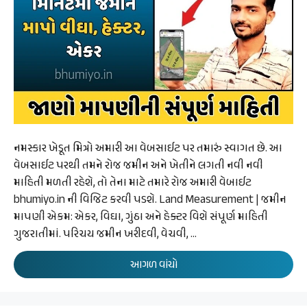
નમસ્કાર ખેડૂત મિત્રો અમારી આ વેબસાઈટ પર તમારું સ્વાગત છે. આ
વેબસાઈટ પરથી તમને રોજ જમીન અને ખેતીને લગતી નવી નવી
માહિતી મળતી રહેશે, તો તેના માટે તમારે રોજ અમારી વેબાઈટ
bhumiyo.in ની વિજિટ કરવી પડશે. Land Measurement | જમીન
માપણી એકમ: એકર, વિઘા, ગુંઠા અને હેક્ટર વિશે સંપૂર્ણ માહિતી
ગુજરાતીમાં. પરિચય જમીન ખરીદવી, વેચવી, …
આગળ વાંચો