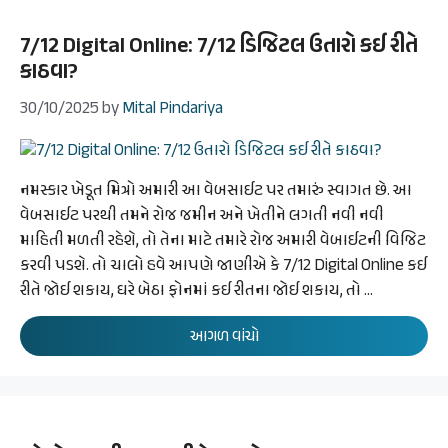
7/12 Digital Online: 7/12 ડિજિટલ ઉતારો કઈ રીતે
કાઠવા?
30/10/2025
by
Mital Pindariya
નમસ્કાર ખેડૂત મિત્રો અમારી આ વેબસાઈટ પર તમારું સ્વાગત છે. આ
વેબસાઈટ પરથી તમને રોજ જમીન અને ખેતીને લગતી નવી નવી
માહિતી મળતી રહેશે, તો તેના માટે તમારે રોજ અમારી વેબાઈટની વિજિટ
કરવી પડશે. તો ચાલો હવે આપણે જાણીએ કે 7/12 Digital Online કઈ
રીતે જોઈ શકાય, ઘરે બેઠા ફોનમાં કઈ રીતના જોઈ શકાય, તો …
આગળ વાંચો