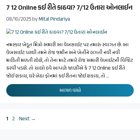
7 12 Online કઈ રીતે કાઠવા? 7/12 ઉતારા ઓનલાઈન
08/10/2025
by
Mital Pindariya
નમસ્કાર ખેડૂત મિત્રો અમારી આ વેબસાઈટ પર તમારું સ્વાગત છે. આ
વેબસાઈટ પરથી તમને રોજ જમીન અને ખેતીને લગતી નવી નવી
માહિતી મળતી રહેશે, તો તેના માટે તમારે રોજ અમારી વેબાઈટની વિજિટ
કરવી પડશે. તો ચાલો હવે આપણે જાણીએ કે 7 12 Online કઈ રીતે
જોઈ શકાય, ઘરે બેઠા ફોનમાં કઈ રીતના જોઈ શકાય, તો …
આગળ વાંચો
Page
Page
1
2
Next
→