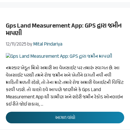
Gps Land Measurement App: GPS દ્વારા જમીન
માપણી
12/11/2025
by
Mital Pindariya
નમસ્કાર ખેડૂત મિત્રો અમારી આ વેબસાઈટ પર તમારું સ્વાગત છે. આ
વેબસાઈટ પરથી તમને રોજ જમીન અને ખેતીને લગતી નવી નવી
માહિતી મળતી રહેશે, તો તેના માટે તમારે રોજ અમારી વેબાઈટની વિજિટ
કરવી પડશે. તો ચાલો હવે આપણે જાણીએ કે Gps Land
Measurement App થી ગ્રામીણ અને શહેરી જમીન રેકોડ ઓનલાઇન
કઈ રીતે જોઈ શકાય, …
આગળ વાંચો