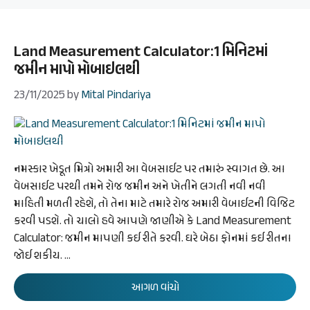
Land Measurement Calculator:1 મિનિટમાં
જમીન માપો મોબાઇલથી
23/11/2025
by
Mital Pindariya
નમસ્કાર ખેડૂત મિત્રો અમારી આ વેબસાઈટ પર તમારું સ્વાગત છે. આ
વેબસાઈટ પરથી તમને રોજ જમીન અને ખેતીને લગતી નવી નવી
માહિતી મળતી રહેશે, તો તેના માટે તમારે રોજ અમારી વેબાઈટની વિજિટ
કરવી પડશે. તો ચાલો હવે આપણે જાણીએ કે Land Measurement
Calculator: જમીન માપણી કઈ રીતે કરવી. ઘરે બેઠા ફોનમાં કઈ રીતના
જોઈ શકીય. …
આગળ વાંચો