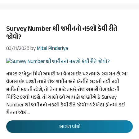
Survey Number થી જમીનનો નકશો કેવી રીતે
જોવો?
03/11/2025
by
Mital Pindariya
નમસ્કાર ખેડૂત મિત્રો અમારી આ વેબસાઈટ પર તમારું સ્વાગત છે. આ
વેબસાઈટ પરથી તમને રોજ જમીન અને ખેતીને લગતી નવી નવી
માહિતી મળતી રહેશે, તો તેના માટે તમારે રોજ અમારી વેબાઈટ ની
વિજિટ કરવી પડશે. તો ચાલો હવે આપણે જાણીએ કે Survey
Number થી જમીનનો નકશો કેવી રીતે જોવો? ઘરે બેઠા ફોનમાં કઈ
રીતના જોઈ …
આગળ વાંચો