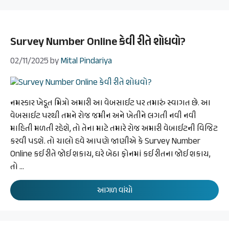
Survey Number Online કેવી રીતે શોધવો?
02/11/2025
by
Mital Pindariya
નમસ્કાર ખેડૂત મિત્રો અમારી આ વેબસાઈટ પર તમારું સ્વાગત છે. આ
વેબસાઈટ પરથી તમને રોજ જમીન અને ખેતીને લગતી નવી નવી
માહિતી મળતી રહેશે, તો તેના માટે તમારે રોજ અમારી વેબાઈટની વિજિટ
કરવી પડશે. તો ચાલો હવે આપણે જાણીએ કે Survey Number
Online કઈ રીતે જોઈ શકાય, ઘરે બેઠા ફોનમાં કઈ રીતના જોઈ શકાય,
તો …
આગળ વાંચો