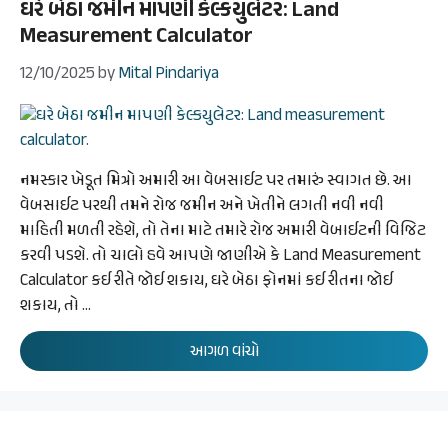
ઘરે બેઠા જમીન માપણી કેલ્કયુલેટર: Land
Measurement Calculator
12/10/2025
by
Mital Pindariya
નમસ્કાર ખેડૂત મિત્રો અમારી આ વેબસાઈટ પર તમારું સ્વાગત છે. આ
વેબસાઈટ પરથી તમને રોજ જમીન અને ખેતીને લગતી નવી નવી
માહિતી મળતી રહેશે, તો તેના માટે તમારે રોજ અમારી વેબાઈટની વિજિટ
કરવી પડશે. તો ચાલો હવે આપણે જાણીએ કે Land Measurement
Calculator કઈ રીતે જોઈ શકાય, ઘરે બેઠા ફોનમાં કઈ રીતના જોઈ
શકાય, તો …
આગળ વાંચો