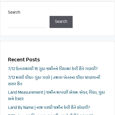
Search
Search
Recent Posts
7/12 ઉતારામાંથી 16 ગુંઠા જમીનને વિઘામાં કેવી રીતે ગણવી?
7/12 માંથી વીઘા-ગુંઠા ગણો | તમારા ખેતરના વીઘા જાણવાની
સરળ રીત
Land Measurement | જમીન માપણી એકમ: એકર, વિઘા, ગુંઠા
અને હેક્ટર
Land By Name | નામ પરથી જમીન કેવી રીતે શોધવી?