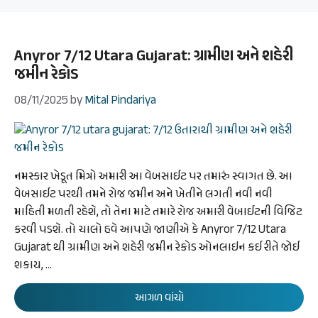
Anyror 7/12 Utara Gujarat: ગ્રામીણ અને શહેરી
જમીન રેકોડ
08/11/2025
by
Mital Pindariya
નમસ્કાર ખેડૂત મિત્રો અમારી આ વેબસાઈટ પર તમારું સ્વાગત છે. આ
વેબસાઈટ પરથી તમને રોજ જમીન અને ખેતીને લગતી નવી નવી
માહિતી મળતી રહેશે, તો તેના માટે તમારે રોજ અમારી વેબાઈટની વિજિટ
કરવી પડશે. તો ચાલો હવે આપણે જાણીએ કે Anyror 7/12 Utara
Gujarat થી ગ્રામીણ અને શહેરી જમીન રેકોડ ઓનલાઇન કઈ રીતે જોઈ
શકાય, …
આગળ વાંચો