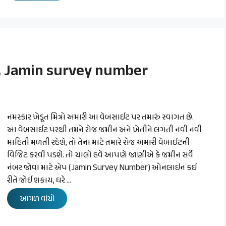
એપ, Jamin survey number
નમસ્કાર ખેડૂત મિત્રો અમારી આ વેબસાઈટ પર તમારું સ્વાગત છે.
આ વેબસાઈટ પરથી તમને રોજ જમીન અને ખેતીને લગતી નવી નવી
માહિતી મળતી રહેશે, તો તેના માટે તમારે રોજ અમારી વેબાઈટની
વિજિટ કરવી પડશે. તો ચાલો હવે આપણે જાણીએ કે જમીન સર્વે
નંબર જોવા માટે એપ (Jamin Survey Number) ઓનલાઇન કઈ
રીતે જોઈ શકાય, ઘરે …
આગળ વાંચો