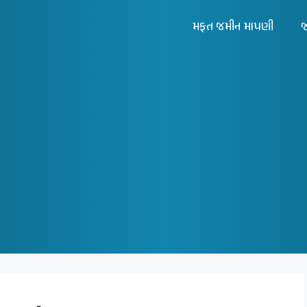
મફત જમીન માપણી
જ