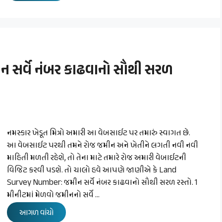
સર્વે નંબર કાઢવાનો સૌથી સરળ
નમસ્કાર ખેડૂત મિત્રો અમારી આ વેબસાઈટ પર તમારું સ્વાગત છે.
આ વેબસાઈટ પરથી તમને રોજ જમીન અને ખેતીને લગતી નવી નવી
માહિતી મળતી રહેશે, તો તેના માટે તમારે રોજ અમારી વેબાઈટની
વિજિટ કરવી પડશે. તો ચાલો હવે આપણે જાણીએ કે Land
Survey Number: જમીન સર્વે નંબર કાઢવાનો સૌથી સરળ રસ્તો. 1
મીનીટમાં મેળવો જમીનનો સર્વે …
આગળ વાંચો