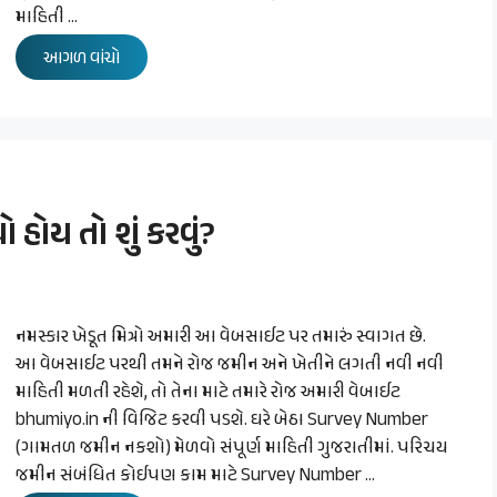
માહિતી …
આગળ વાંચો
ોય તો શું કરવું?
નમસ્કાર ખેડૂત મિત્રો અમારી આ વેબસાઈટ પર તમારું સ્વાગત છે.
આ વેબસાઈટ પરથી તમને રોજ જમીન અને ખેતીને લગતી નવી નવી
માહિતી મળતી રહેશે, તો તેના માટે તમારે રોજ અમારી વેબાઈટ
bhumiyo.in ની વિજિટ કરવી પડશે. ઘરે બેઠા Survey Number
(ગામતળ જમીન નકશો) મેળવો સંપૂર્ણ માહિતી ગુજરાતીમાં. પરિચય
જમીન સંબંધિત કોઈપણ કામ માટે Survey Number …