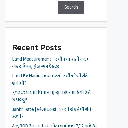
Search
Recent Posts
Land Measurement | જમીન માપણી એકમ:
એકર, વિઘા, ગુંઠા અને હેક્ટર
Land By Name | નામ પરથી જમીન કેવી રીતે
શોધવી?
7/12 utara માં પિતાના મૃત્યુ પછી નામ કેવી રીતે
ચડાવવું?
Jantri Rate | મોબાઇલથી જનત્રી ચેક કેવી રીતે
કરવી?
AnyROR Gujarat: ઘર બેઠા જમીનના 7/12 અને 8-