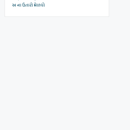
અ ના ઉતારો મેળવો