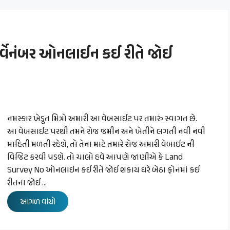
્વેનંબર ઓનલાઈન કઈ રીતે જોઈ
નમસ્કાર ખેડૂત મિત્રો અમારી આ વેબસાઈટ પર તમારું સ્વાગત છે.
આ વેબસાઈટ પરથી તમને રોજ જમીન અને ખેતીને લગતી નવી નવી
માહિતી મળતી રહેશે, તો તેના માટે તમારે રોજ અમારી વેબાઈટ ની
વિજિટ કરવી પડશે. તો ચાલો હવે આપણે જાણીએ કે Land
Survey No ઓનલાઇન કઈ રીતે જોઈ શકાય ઘરે બેઠા ફોનમાં કઈ
રીતના જોઈ …
આગળ વાંચો