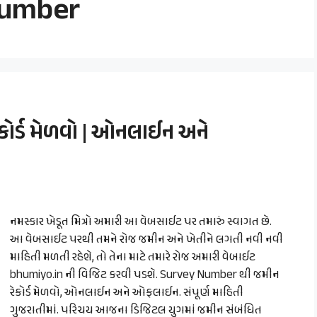
number
ોર્ડ મેળવો | ઓનલાઈન અને
નમસ્કાર ખેડૂત મિત્રો અમારી આ વેબસાઈટ પર તમારું સ્વાગત છે.
આ વેબસાઈટ પરથી તમને રોજ જમીન અને ખેતીને લગતી નવી નવી
માહિતી મળતી રહેશે, તો તેના માટે તમારે રોજ અમારી વેબાઈટ
bhumiyo.in ની વિજિટ કરવી પડશે. Survey Number થી જમીન
રેકોર્ડ મેળવો, ઓનલાઈન અને ઓફલાઈન. સંપૂર્ણ માહિતી
ગુજરાતીમાં. પરિચય આજના ડિજિટલ યુગમાં જમીન સંબંધિત