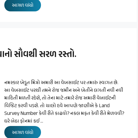
આગળ વાંચો
નો સૌવથી સરળ રસ્તો.
નમસ્કાર ખેડૂત મિત્રો અમારી આ વેબસાઈટ પર તમારું સ્વાગત છે.
આ વેબસાઈટ પરથી તમને રોજ જમીન અને ખેતીને લગતી નવી નવી
માહિતી મળતી રહેશે, તો તેના માટે તમારે રોજ અમારી વેબાઈટની
વિજિટ કરવી પડશે. તો ચાલો હવે આપણે જાણીએ કે Land
Survey Number કેવી રીતે કાઢવો? નકલ મફત કેવી રીતે મેળવવી?
ઘરે બેઠા ફોનમાં કઈ …
આગળ વાંચો