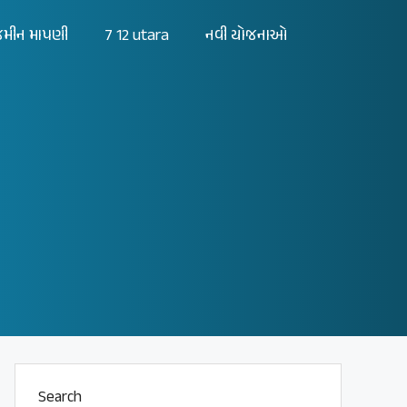
મીન માપણી
7 12 utara
નવી યોજનાઓ
Search