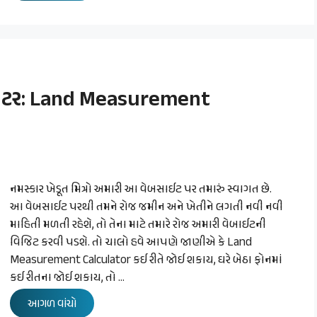
ુલેટર: Land Measurement
નમસ્કાર ખેડૂત મિત્રો અમારી આ વેબસાઈટ પર તમારું સ્વાગત છે.
આ વેબસાઈટ પરથી તમને રોજ જમીન અને ખેતીને લગતી નવી નવી
માહિતી મળતી રહેશે, તો તેના માટે તમારે રોજ અમારી વેબાઈટની
વિજિટ કરવી પડશે. તો ચાલો હવે આપણે જાણીએ કે Land
Measurement Calculator કઈ રીતે જોઈ શકાય, ઘરે બેઠા ફોનમાં
કઈ રીતના જોઈ શકાય, તો …
આગળ વાંચો