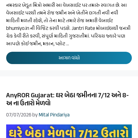
નમસ્કાર ખેડૂત મિત્રો અમારી આ વેબસાઈટ પર તમારું સ્વાગત છે. આ
વેબસાઈટ પરથી તમને રોજ જમીન અને ખેતીને લગતી નવી નવી
માહિતી મળતી રહેશે, તો તેના માટે તમારે રોજ અમારી વેબાઈટ
bhumiyo.in ની વિજિટ કરવી પડશે. Jantri Rate મોબાઇલથી જનત્રી
ચેક કેવી રીતે કરવી, સંપૂર્ણ માહિતી ગુજરાતીમાં. પરિચય જ્યારે પણ
આપણે કોઈ જમીન, મકાન, પ્લોટ …
આગળ વાંચો
AnyROR Gujarat: ઘર બેઠા જમીનના 7/12 અને 8-
અ ના ઉતારો મેળવો
07/07/2026
by
Mital Pindariya