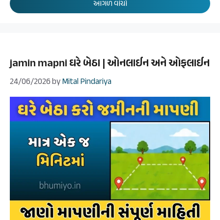
આગળ વાંચો
jamin mapni ઘરે બેઠા | ઓનલાઈન અને ઓફલાઈન
24/06/2026
by
Mital Pindariya