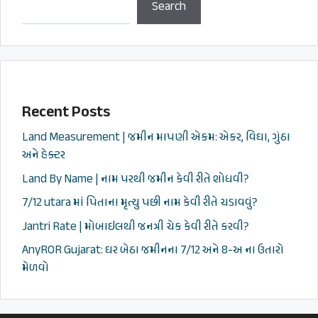
Search
Recent Posts
Land Measurement | જમીન માપણી એકમ: એકર, વિઘા, ગુંઠા
અને હેક્ટર
Land By Name | નામ પરથી જમીન કેવી રીતે શોધવી?
7/12 utara માં પિતાના મૃત્યુ પછી નામ કેવી રીતે ચડાવવું?
Jantri Rate | મોબાઇલથી જનત્રી ચેક કેવી રીતે કરવી?
AnyROR Gujarat: ઘર બેઠા જમીનના 7/12 અને 8-અ ના ઉતારો
મેળવો