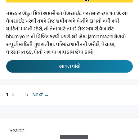
નમસ્કાર ખેડૂત મિત્રો અમારી આ વેબસાઈટ પર તમારું સ્વાગત છે. આ
વેબસાઈટ પરથી તમને રોજ જમીન અને ખેતીને લગતી નવી નવી
માહિતી મળતી રહેશે, તો તેના માટે તમારે રોજ અમારી વેબાઈટ
bhumiyo.in ની વિજિટ કરવી પડશે. ઘરે બેઠા jamin mapni મેળવો
સંપૂર્ણ માહિતી ગુજરાતીમાં. પરિચય જમીનની ખરીદી, વેચાણ,
વારસાગત હક, ખેતી અથવા બાંધકામ જેવા કામો …
આગળ વાંચો
Page
Page
Page
1
2
…
5
Next
→
Search