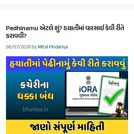
Pedhinamu એટલે શું? હયાતીમાં વારસાઈ કેવી રીતે
કરાવવી?
06/07/2026
by
Mital Pindariya