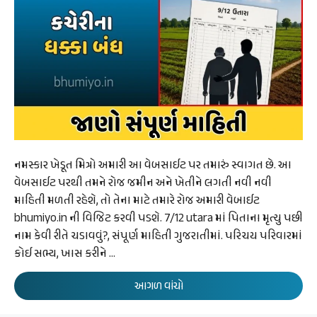
નમસ્કાર ખેડૂત મિત્રો અમારી આ વેબસાઈટ પર તમારું સ્વાગત છે. આ
વેબસાઈટ પરથી તમને રોજ જમીન અને ખેતીને લગતી નવી નવી
માહિતી મળતી રહેશે, તો તેના માટે તમારે રોજ અમારી વેબાઈટ
bhumiyo.in ની વિજિટ કરવી પડશે. 7/12 utara માં પિતાના મૃત્યુ પછી
નામ કેવી રીતે ચડાવવું?, સંપૂર્ણ માહિતી ગુજરાતીમાં. પરિચય પરિવારમાં
કોઈ સભ્ય, ખાસ કરીને …
આગળ વાંચો