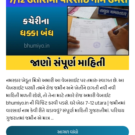
નમસ્કાર ખેડૂત મિત્રો અમારી આ વેબસાઈટ પર તમારું સ્વાગત છે. આ
વેબસાઈટ પરથી તમને રોજ જમીન અને ખેતીને લગતી નવી નવી
માહિતી મળતી રહેશે, તો તેના માટે તમારે રોજ અમારી વેબાઈટ
bhumiyo.in ની વિજિટ કરવી પડશે. ઘરે બેઠા 7-12 utara | જમીનમાં
વારસાઈ નામ કેવી રીતે ચડાવવું? સંપૂર્ણ માહિતી ગુજરાતીમાં. પરિચય
ગુજરાતમાં જમીન એ માત્ર …
આગળ વાંચો