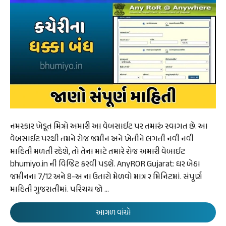
નમસ્કાર ખેડૂત મિત્રો અમારી આ વેબસાઈટ પર તમારું સ્વાગત છે. આ
વેબસાઈટ પરથી તમને રોજ જમીન અને ખેતીને લગતી નવી નવી
માહિતી મળતી રહેશે, તો તેના માટે તમારે રોજ અમારી વેબાઈટ
bhumiyo.in ની વિજિટ કરવી પડશે. AnyROR Gujarat: ઘર બેઠા
જમીનના 7/12 અને 8-અ ના ઉતારો મેળવો માત્ર ૨ મિનિટમાં. સંપૂર્ણ
માહિતી ગુજરાતીમાં. પરિચય જો …
આગળ વાંચો