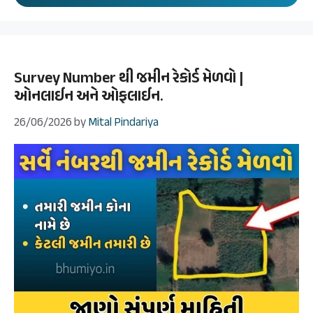
Survey Number થી જમીન રેકોર્ડ મેળવો |
ઓનલાઈન અને ઓફલાઈન.
26/06/2026
by
Mital Pindariya