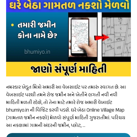
નમસ્કાર ખેડૂત મિત્રો અમારી આ વેબસાઈટ પર તમારું સ્વાગત છે. આ
વેબસાઈટ પરથી તમને રોજ જમીન અને ખેતીને લગતી નવી નવી
માહિતી મળતી રહેશે, તો તેના માટે તમારે રોજ અમારી વેબાઈટ
bhumiyo.in ની વિજિટ કરવી પડશે. ઘરે બેઠા Online Village Map
(ગામતળ જમીન નકશો) મેળવો સંપૂર્ણ માહિતી ગુજરાતીમાં. પરિચય
આ નકશામાં ગામની અંદરની જમીન, પ્લોટ, …