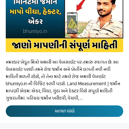
નમસ્કાર ખેડૂત મિત્રો અમારી આ વેબસાઈટ પર તમારું સ્વાગત છે. આ
વેબસાઈટ પરથી તમને રોજ જમીન અને ખેતીને લગતી નવી નવી
માહિતી મળતી રહેશે, તો તેના માટે તમારે રોજ અમારી વેબાઈટ
bhumiyo.in ની વિજિટ કરવી પડશે. Land Measurement | જમીન
માપણી એકમ: એકર, વિઘા, ગુંઠા અને હેક્ટર વિશે સંપૂર્ણ માહિતી
ગુજરાતીમાં. પરિચય જમીન ખરીદવી, વેચવી, …
આગળ વાંચો