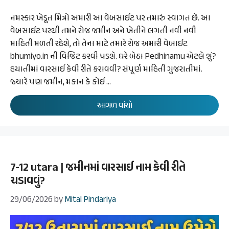
નમસ્કાર ખેડૂત મિત્રો અમારી આ વેબસાઈટ પર તમારું સ્વાગત છે. આ
વેબસાઈટ પરથી તમને રોજ જમીન અને ખેતીને લગતી નવી નવી
માહિતી મળતી રહેશે, તો તેના માટે તમારે રોજ અમારી વેબાઈટ
bhumiyo.in ની વિજિટ કરવી પડશે. ઘરે બેઠા Pedhinamu એટલે શું?
હયાતીમાં વારસાઈ કેવી રીતે કરાવવી? સંપૂર્ણ માહિતી ગુજરાતીમાં.
જ્યારે પણ જમીન, મકાન કે કોઈ …
આગળ વાંચો
7-12 utara | જમીનમાં વારસાઈ નામ કેવી રીતે
ચડાવવું?
29/06/2026
by
Mital Pindariya