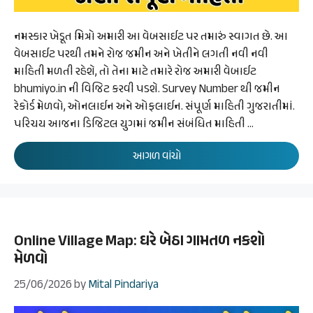
નમસ્કાર ખેડૂત મિત્રો અમારી આ વેબસાઈટ પર તમારું સ્વાગત છે. આ
વેબસાઈટ પરથી તમને રોજ જમીન અને ખેતીને લગતી નવી નવી
માહિતી મળતી રહેશે, તો તેના માટે તમારે રોજ અમારી વેબાઈટ
bhumiyo.in ની વિજિટ કરવી પડશે. Survey Number થી જમીન
રેકોર્ડ મેળવો, ઓનલાઈન અને ઓફલાઈન. સંપૂર્ણ માહિતી ગુજરાતીમાં.
પરિચય આજના ડિજિટલ યુગમાં જમીન સંબંધિત માહિતી …
આગળ વાંચો
Online Village Map: ઘરે બેઠા ગામતળ નકશો
મેળવો
25/06/2026
by
Mital Pindariya