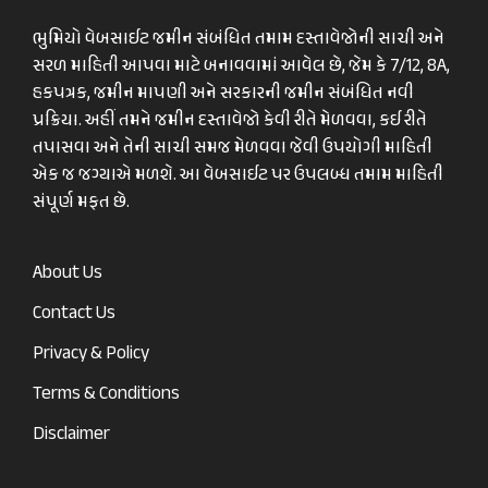
ભુમિયો વેબસાઈટ જમીન સંબંધિત તમામ દસ્તાવેજોની સાચી અને
સરળ માહિતી આપવા માટે બનાવવામાં આવેલ છે, જેમ કે 7/12, 8A,
હકપત્રક, જમીન માપણી અને સરકારની જમીન સંબંધિત નવી
પ્રક્રિયા. અહીં તમને જમીન દસ્તાવેજો કેવી રીતે મેળવવા, કઈ રીતે
તપાસવા અને તેની સાચી સમજ મેળવવા જેવી ઉપયોગી માહિતી
એક જ જગ્યાએ મળશે. આ વેબસાઈટ પર ઉપલબ્ધ તમામ માહિતી
સંપૂર્ણ મફત છે.
About Us
Contact Us
Privacy & Policy
Terms & Conditions
Disclaimer