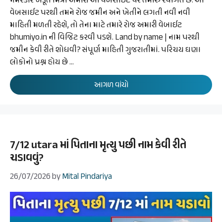
નમસ્કાર ખેડૂત મિત્રો અમારી આ વેબસાઈટ પર તમારું સ્વાગત છે. આ
વેબસાઈટ પરથી તમને રોજ જમીન અને ખેતીને લગતી નવી નવી
માહિતી મળતી રહેશે, તો તેના માટે તમારે રોજ અમારી વેબાઈટ
bhumiyo.in ની વિજિટ કરવી પડશે. Land by name | નામ પરથી
જમીન કેવી રીતે શોધવી? સંપૂર્ણ માહિતી ગુજરાતીમાં. પરિચય ઘણા
લોકોનો પ્રશ્ન હોય છે …
આગળ વાંચો
7/12 utara માં પિતાના મૃત્યુ પછી નામ કેવી રીતે
ચડાવવું?
26/07/2026
by
Mital Pindariya