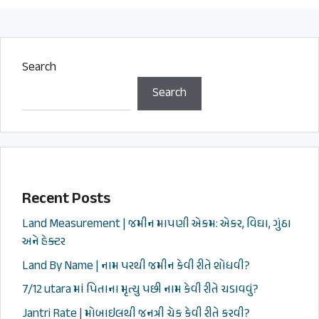
Search
Search
Recent Posts
Land Measurement | જમીન માપણી એકમ: એકર, વિઘા, ગુંઠા
અને હેક્ટર
Land By Name | નામ પરથી જમીન કેવી રીતે શોધવી?
7/12 utara માં પિતાના મૃત્યુ પછી નામ કેવી રીતે ચડાવવું?
Jantri Rate | મોબાઇલથી જનત્રી ચેક કેવી રીતે કરવી?