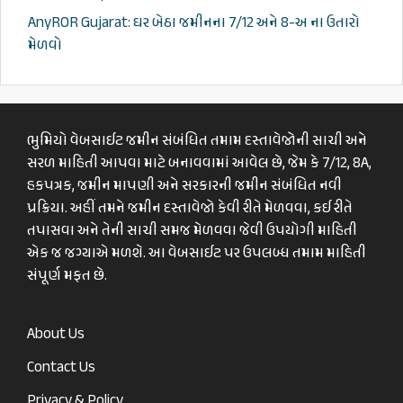
AnyROR Gujarat: ઘર બેઠા જમીનના 7/12 અને 8-અ ના ઉતારો
મેળવો
ભુમિયો વેબસાઈટ જમીન સંબંધિત તમામ દસ્તાવેજોની સાચી અને
સરળ માહિતી આપવા માટે બનાવવામાં આવેલ છે, જેમ કે 7/12, 8A,
હકપત્રક, જમીન માપણી અને સરકારની જમીન સંબંધિત નવી
પ્રક્રિયા. અહીં તમને જમીન દસ્તાવેજો કેવી રીતે મેળવવા, કઈ રીતે
તપાસવા અને તેની સાચી સમજ મેળવવા જેવી ઉપયોગી માહિતી
એક જ જગ્યાએ મળશે. આ વેબસાઈટ પર ઉપલબ્ધ તમામ માહિતી
સંપૂર્ણ મફત છે.
About Us
Contact Us
Privacy & Policy