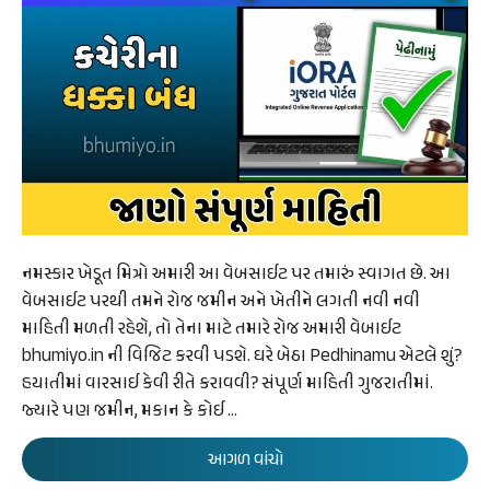
નમસ્કાર ખેડૂત મિત્રો અમારી આ વેબસાઈટ પર તમારું સ્વાગત છે. આ
વેબસાઈટ પરથી તમને રોજ જમીન અને ખેતીને લગતી નવી નવી
માહિતી મળતી રહેશે, તો તેના માટે તમારે રોજ અમારી વેબાઈટ
bhumiyo.in ની વિજિટ કરવી પડશે. ઘરે બેઠા Pedhinamu એટલે શું?
હયાતીમાં વારસાઈ કેવી રીતે કરાવવી? સંપૂર્ણ માહિતી ગુજરાતીમાં.
જ્યારે પણ જમીન, મકાન કે કોઈ …
આગળ વાંચો