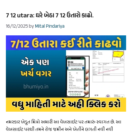
7 12 utara: ઘરે બેઠા 7 12 ઉતારો કાઢો.
16/12/2025
by
Mital Pindariya
નમસ્કાર ખેડૂત મિત્રો અમારી આ વેબસાઈટ પર તમારું સ્વાગત છે. આ
વેબસાઈટ પરથી તમને રોજ જમીન અને ખેતીને લગતી નવી નવી