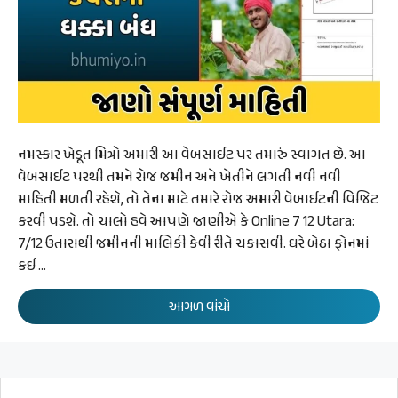
નમસ્કાર ખેડૂત મિત્રો અમારી આ વેબસાઈટ પર તમારું સ્વાગત છે. આ
વેબસાઈટ પરથી તમને રોજ જમીન અને ખેતીને લગતી નવી નવી
માહિતી મળતી રહેશે, તો તેના માટે તમારે રોજ અમારી વેબાઈટની વિજિટ
કરવી પડશે. તો ચાલો હવે આપણે જાણીએ કે Online 7 12 Utara:
7/12 ઉતારાથી જમીનની માલિકી કેવી રીતે ચકાસવી. ઘરે બેઠા ફોનમાં
કઈ …
આગળ વાંચો