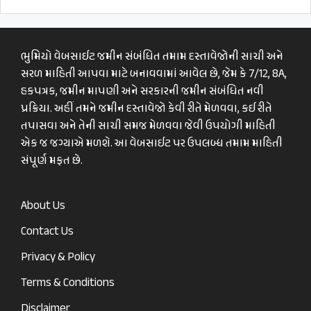
ભુમિયો વેબસાઈટ જમીન સંબંધિત તમામ દસ્તાવેજોની સાચી અને
સરળ માહિતી આપવા માટે બનાવવામાં આવેલ છે, જેમ કે 7/12, 8A,
હકપત્રક, જમીન માપણી અને સરકારની જમીન સંબંધિત નવી
પ્રક્રિયા. અહીં તમને જમીન દસ્તાવેજો કેવી રીતે મેળવવા, કઈ રીતે
તપાસવા અને તેની સાચી સમજ મેળવવા જેવી ઉપયોગી માહિતી
એક જ જગ્યાએ મળશે. આ વેબસાઈટ પર ઉપલબ્ધ તમામ માહિતી
સંપૂર્ણ મફત છે.
About Us
Contact Us
Privacy & Policy
Terms & Conditions
Disclaimer