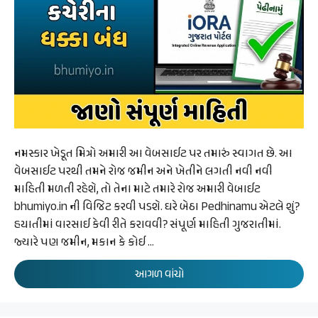
નમસ્કાર ખેડૂત મિત્રો અમારી આ વેબસાઈટ પર તમારું સ્વાગત છે. આ
વેબસાઈટ પરથી તમને રોજ જમીન અને ખેતીને લગતી નવી નવી
માહિતી મળતી રહેશે, તો તેના માટે તમારે રોજ અમારી વેબાઈટ
bhumiyo.in ની વિજિટ કરવી પડશે. ઘરે બેઠા Pedhinamu એટલે શું?
હયાતીમાં વારસાઈ કેવી રીતે કરાવવી? સંપૂર્ણ માહિતી ગુજરાતીમાં.
જ્યારે પણ જમીન, મકાન કે કોઈ …
આગળ વાંચો