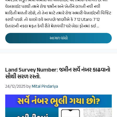
નમસ્કાર ખેડૂત મિત્રો અમારી આ વેબસાઈટ પર તમારું સ્વાગત છે. આ
વેબસાઈટ પરથી તમને રોજ જમીન અને ખેતીને લગતી નવી નવી
માહિતી મળતી રહેશે, તો તેના માટે તમારે રોજ અમારી વેબાઈટની વિજિટ
કરવી પડશે. તો ચાલો હવે આપણે જાણીએ કે 7 12 Utaro: 7 12
ઉતારાની નકલ મફત કેવી રીતે મેળવવી? ઘરે બેઠા ફોનમાં કઈ …
આગળ વાંચો
Land Survey Number: જમીન સર્વે નંબર કાઢવાનો
સૌથી સરળ રસ્તો.
24/12/2025
by
Mital Pindariya