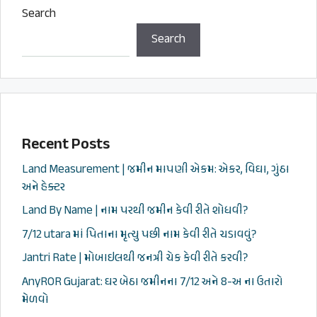
Search
Search
Recent Posts
Land Measurement | જમીન માપણી એકમ: એકર, વિઘા, ગુંઠા
અને હેક્ટર
Land By Name | નામ પરથી જમીન કેવી રીતે શોધવી?
7/12 utara માં પિતાના મૃત્યુ પછી નામ કેવી રીતે ચડાવવું?
Jantri Rate | મોબાઇલથી જનત્રી ચેક કેવી રીતે કરવી?
AnyROR Gujarat: ઘર બેઠા જમીનના 7/12 અને 8-અ ના ઉતારો
મેળવો