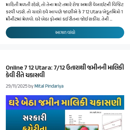
માહિતી મળતી રહેશે, તો તેના માટે તમારે રોજ અમારી વેબાઈટની વિજિટ
કરવી પડશે. તો ચાલો હવે આપણે જાણીએ કે 7 12 Utara ખેડૂતમિત્રો 1
મીનીટમાં મેળવો. ઘરે બેઠા ફોનમાં કઈ રીતના જોઈ શકીય. તેની …
આગળ વાંચો
Online 7 12 Utara: 7/12 ઉતારાથી જમીનની માલિકી
કેવી રીતે ચકાસવી
29/11/2025
by
Mital Pindariya