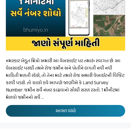
નમસ્કાર ખેડૂત મિત્રો અમારી આ વેબસાઈટ પર તમારું સ્વાગત છે. આ
વેબસાઈટ પરથી તમને રોજ જમીન અને ખેતીને લગતી નવી નવી
માહિતી મળતી રહેશે, તો તેના માટે તમારે રોજ અમારી વેબાઈટની વિજિટ
કરવી પડશે. તો ચાલો હવે આપણે જાણીએ કે Land Survey
Number: જમીન સર્વે નંબર કાઢવાનો સૌથી સરળ રસ્તો. 1 મીનીટમાં
મેળવો જમીનનો સર્વે …
આગળ વાંચો