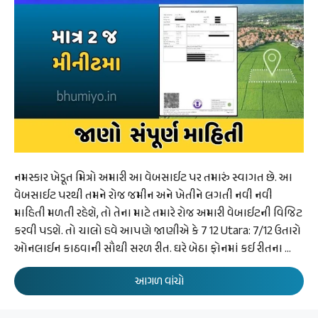
નમસ્કાર ખેડૂત મિત્રો અમારી આ વેબસાઈટ પર તમારું સ્વાગત છે. આ
વેબસાઈટ પરથી તમને રોજ જમીન અને ખેતીને લગતી નવી નવી
માહિતી મળતી રહેશે, તો તેના માટે તમારે રોજ અમારી વેબાઈટની વિજિટ
કરવી પડશે. તો ચાલો હવે આપણે જાણીએ કે 7 12 Utara: 7/12 ઉતારો
ઓનલાઈન કાઠવાની સૌથી સરળ રીત. ઘરે બેઠા ફોનમાં કઈ રીતના …
આગળ વાંચો