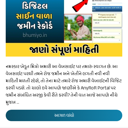
નમસ્કાર ખેડૂત મિત્રો અમારી આ વેબસાઈટ પર તમારું સ્વાગત છે. આ
વેબસાઈટ પરથી તમને રોજ જમીન અને ખેતીને લગતી નવી નવી
માહિતી મળતી રહેશે, તો તેના માટે તમારે રોજ અમારી વેબાઈટની વિજિટ
કરવી પડશે. તો ચાલો હવે આપણે જાણીએ કે AnyRoR Portal પર
જમીન સંબંધિત અરજી કેવી રીતે કરવી? તેની વાત આજે આપણે નીચે
મુજબ …
આગળ વાંચો