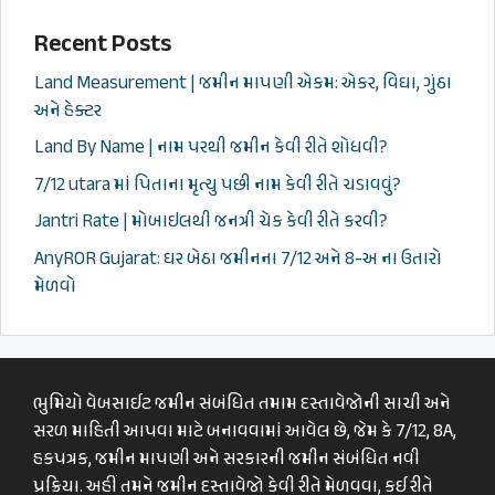
Recent Posts
Land Measurement | જમીન માપણી એકમ: એકર, વિઘા, ગુંઠા
અને હેક્ટર
Land By Name | નામ પરથી જમીન કેવી રીતે શોધવી?
7/12 utara માં પિતાના મૃત્યુ પછી નામ કેવી રીતે ચડાવવું?
Jantri Rate | મોબાઇલથી જનત્રી ચેક કેવી રીતે કરવી?
AnyROR Gujarat: ઘર બેઠા જમીનના 7/12 અને 8-અ ના ઉતારો
મેળવો
ભુમિયો વેબસાઈટ જમીન સંબંધિત તમામ દસ્તાવેજોની સાચી અને
સરળ માહિતી આપવા માટે બનાવવામાં આવેલ છે, જેમ કે 7/12, 8A,
હકપત્રક, જમીન માપણી અને સરકારની જમીન સંબંધિત નવી
પ્રક્રિયા. અહીં તમને જમીન દસ્તાવેજો કેવી રીતે મેળવવા, કઈ રીતે