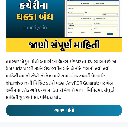
નમસ્કાર ખેડૂત મિત્રો અમારી આ વેબસાઈટ પર તમારું સ્વાગત છે. આ
વેબસાઈટ પરથી તમને રોજ જમીન અને ખેતીને લગતી નવી નવી
માહિતી મળતી રહેશે, તો તેના માટે તમારે રોજ અમારી વેબાઈટ
bhumiyo.in ની વિજિટ કરવી પડશે. AnyROR Gujarat: ઘર બેઠા
જમીનના 7/12 અને 8-અ ના ઉતારો મેળવો માત્ર ૨ મિનિટમાં. સંપૂર્ણ
માહિતી ગુજરાતીમાં. પરિચય જો …
આગળ વાંચો