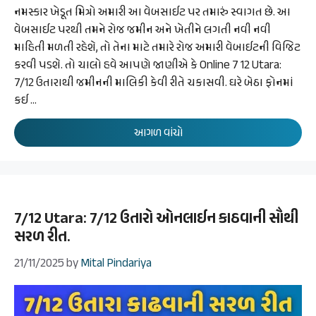
નમસ્કાર ખેડૂત મિત્રો અમારી આ વેબસાઈટ પર તમારું સ્વાગત છે. આ
વેબસાઈટ પરથી તમને રોજ જમીન અને ખેતીને લગતી નવી નવી
માહિતી મળતી રહેશે, તો તેના માટે તમારે રોજ અમારી વેબાઈટની વિજિટ
કરવી પડશે. તો ચાલો હવે આપણે જાણીએ કે Online 7 12 Utara:
7/12 ઉતારાથી જમીનની માલિકી કેવી રીતે ચકાસવી. ઘરે બેઠા ફોનમાં
કઈ …
આગળ વાંચો
7/12 Utara: 7/12 ઉતારો ઓનલાઈન કાઠવાની સૌથી
સરળ રીત.
21/11/2025
by
Mital Pindariya