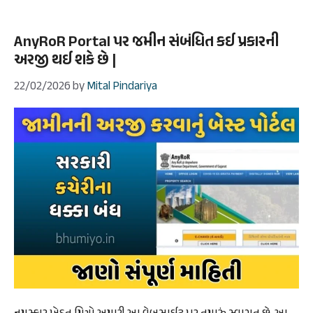
AnyRoR Portal પર જમીન સંબંધિત કઈ પ્રકારની
અરજી થઈ શકે છે |
22/02/2026
by
Mital Pindariya