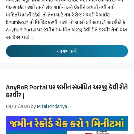
નમસ્કાર ખેડૂત મિત્રો અમારી આ વેબસાઈટ પર તમારું સ્વાગત છે. આ
વેબસાઈટ પરથી તમને રોજ જમીન અને ખેતીને લગતી નવી નવી
માહિતી મળતી રહેશે, તો તેના માટે તમારે રોજ અમારી વેબાઈટ
bhumiyo.in ની વિજિટ કરવી પડશે. તો ચાલો હવે આપણે જાણીએ કે
AnyRoR Portal પર જમીન સંબંધિત અરજી કેવી રીતે કરવી? તેની વાત
આજે આપણે …
આગળ વાંચો
AnyRoR Portal પર જમીન સંબંધિત અરજી કેવી રીતે
કરવી? |
04/01/2026
by
Mital Pindariya