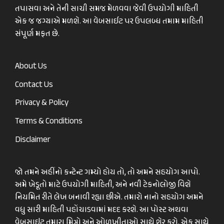
તપાસવા અને તેની સાચી સમજ મેળવવા જેવી ઉપયોગી માહિતી
એક જ જગ્યાએ મળશે. આ વેબસાઈટ પર ઉપલબ્ધ તમામ માહિતી
સંપૂર્ણ મફત છે.
About Us
Contact Us
Privacy & Policy
Terms & Conditions
Disclaimer
જો તમને અહીંનો કન્ટેન્ટ ગમ્યો હોય તો, તો અમને સહયોગ આપો.
અમે ખેડૂતો માટે ઉપયોગી માહિતી, અને નવી ટેકનોલોજી વિશે
નિયમિત રીતે લેખ બનાવી રહ્યા છીએ. તમારો નાનો સહયોગ અમને
વધુ સારી માહિતી પહોંચાડવામાં મદદ કરશે. આ પોસ્ટ અથવા
વેબસાઇટ તમારા મિત્રો અને ઓળખીતાઓ સાથે શેર કરો. એક સાથે