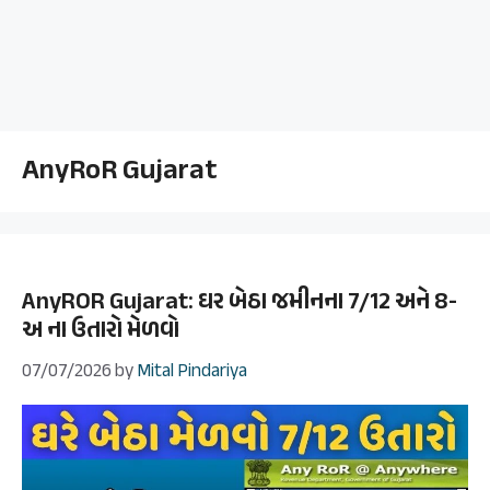
AnyRoR Gujarat
AnyROR Gujarat: ઘર બેઠા જમીનના 7/12 અને 8-
અ ના ઉતારો મેળવો
07/07/2026
by
Mital Pindariya