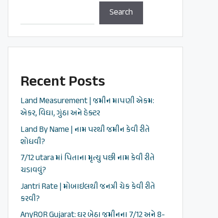
Search
Recent Posts
Land Measurement | જમીન માપણી એકમ:
એકર, વિઘા, ગુંઠા અને હેક્ટર
Land By Name | નામ પરથી જમીન કેવી રીતે
શોધવી?
7/12 utara માં પિતાના મૃત્યુ પછી નામ કેવી રીતે
ચડાવવું?
Jantri Rate | મોબાઇલથી જનત્રી ચેક કેવી રીતે
કરવી?
AnyROR Gujarat: ઘર બેઠા જમીનના 7/12 અને 8-