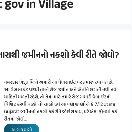
gov in Village
ારાથી જમીનનો નકશો કેવી રીતે જોવો?
નમસ્કાર ખેડૂત મિત્રો અમારી આ વેબસાઈટ પર તમારું સ્વાગત છે.
આ વેબસાઈટ પરથી તમને રોજ જમીન અને ખેતીને લગતી નવી નવી
માહિતી મળતી રહેશે, તો તેના માટે તમારે રોજ અમારી વેબાઈટની
વિજિટ કરવી પડશે. તો ચાલો હવે આપણે જાણીએ કે 7/12 utara
Gujarat જમીનનો નકશો કઈ રીતે જોઈ શકાય, ઘરે બેઠા ફોનમાં કઈ
રીતના જોઈ …
આગળ વાંચો