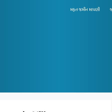
મફત જમીન માપણી
જ