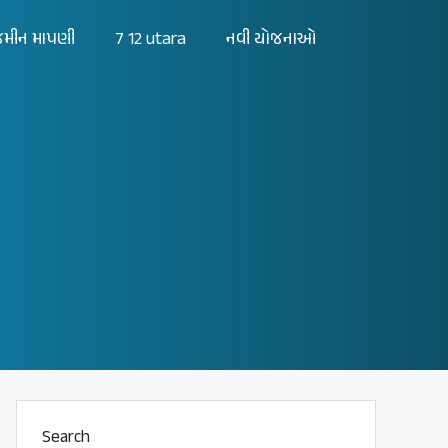
મીન માપણી
7 12 utara
નવી યોજનાઓ
Search