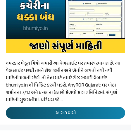
નમસ્કાર ખેડૂત મિત્રો અમારી આ વેબસાઈટ પર તમારું સ્વાગત છે. આ
વેબસાઈટ પરથી તમને રોજ જમીન અને ખેતીને લગતી નવી નવી
માહિતી મળતી રહેશે, તો તેના માટે તમારે રોજ અમારી વેબાઈટ
bhumiyo.in ની વિજિટ કરવી પડશે. AnyROR Gujarat: ઘર બેઠા
જમીનના 7/12 અને 8-અ ના ઉતારો મેળવો માત્ર ૨ મિનિટમાં. સંપૂર્ણ
માહિતી ગુજરાતીમાં. પરિચય જો …
આગળ વાંચો