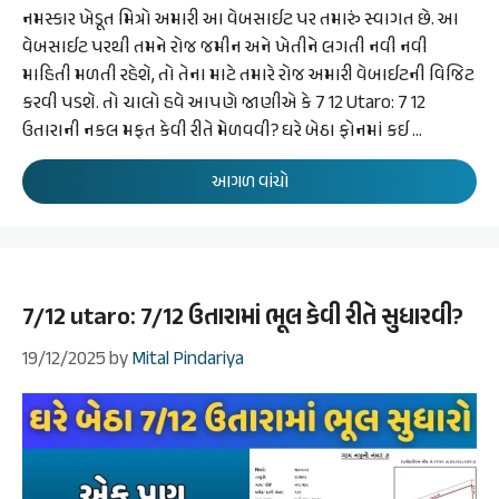
નમસ્કાર ખેડૂત મિત્રો અમારી આ વેબસાઈટ પર તમારું સ્વાગત છે. આ
વેબસાઈટ પરથી તમને રોજ જમીન અને ખેતીને લગતી નવી નવી
માહિતી મળતી રહેશે, તો તેના માટે તમારે રોજ અમારી વેબાઈટની વિજિટ
કરવી પડશે. તો ચાલો હવે આપણે જાણીએ કે 7 12 Utaro: 7 12
ઉતારાની નકલ મફત કેવી રીતે મેળવવી? ઘરે બેઠા ફોનમાં કઈ …
આગળ વાંચો
7/12 utaro: 7/12 ઉતારામાં ભૂલ કેવી રીતે સુધારવી?
19/12/2025
by
Mital Pindariya