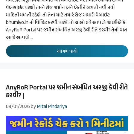
નમસ્કાર ખેડૂત મિત્રો અમારી આ વેબસાઈટ પર તમારું સ્વાગત છે. આ
વેબસાઈટ પરથી તમને રોજ જમીન અને ખેતીને લગતી નવી નવી
માહિતી મળતી રહેશે, તો તેના માટે તમારે રોજ અમારી વેબાઈટ
bhumiyo.in ની વિજિટ કરવી પડશે. તો ચાલો હવે આપણે જાણીએ કે
AnyRoR Portal પર જમીન સંબંધિત અરજી કેવી રીતે કરવી? તેની વાત
આજે આપણે …
આગળ વાંચો
AnyRoR Portal પર જમીન સંબંધિત અરજી કેવી રીતે
કરવી? |
04/01/2026
by
Mital Pindariya