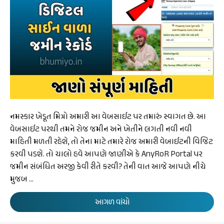
નમસ્કાર ખેડૂત મિત્રો અમારી આ વેબસાઈટ પર તમારું સ્વાગત છે. આ
વેબસાઈટ પરથી તમને રોજ જમીન અને ખેતીને લગતી નવી નવી
માહિતી મળતી રહેશે, તો તેના માટે તમારે રોજ અમારી વેબાઈટની વિજિટ
કરવી પડશે. તો ચાલો હવે આપણે જાણીએ કે AnyRoR Portal પર
જમીન સંબંધિત અરજી કેવી રીતે કરવી? તેની વાત આજે આપણે નીચે
મુજબ …
આગળ વાંચો