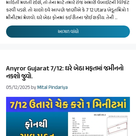
માહિતી મળતી રહેશે, તો તેના માટે તમારે રોજ અમારી વેબાઈટની વિજિટ
કરવી પડશે. તો ચાલો હવે આપણે જાણીએ કે 7 12 Utara ખેડૂતમિત્રો 1
મીનીટમાં મેળવો. ઘરે બેઠા ફોનમાં કઈ રીતના જોઈ શકીય. તેની …
આગળ વાંચો
Anyror Gujarat 7/12: ઘરે બેઠા મફતમાં જમીનનો
નકશો જુવો.
05/12/2025
by
Mital Pindariya