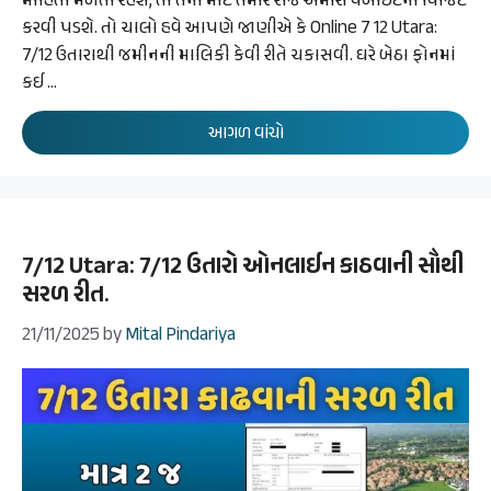
માહિતી મળતી રહેશે, તો તેના માટે તમારે રોજ અમારી વેબાઈટની વિજિટ
કરવી પડશે. તો ચાલો હવે આપણે જાણીએ કે Online 7 12 Utara:
7/12 ઉતારાથી જમીનની માલિકી કેવી રીતે ચકાસવી. ઘરે બેઠા ફોનમાં
કઈ …
આગળ વાંચો
7/12 Utara: 7/12 ઉતારો ઓનલાઈન કાઠવાની સૌથી
સરળ રીત.
21/11/2025
by
Mital Pindariya