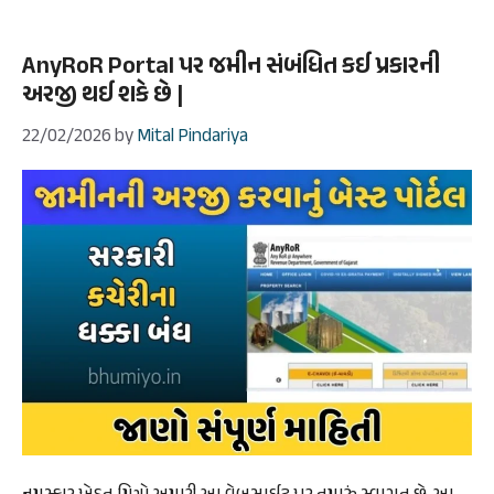
AnyRoR Portal પર જમીન સંબંધિત કઈ પ્રકારની
અરજી થઈ શકે છે |
22/02/2026
by
Mital Pindariya