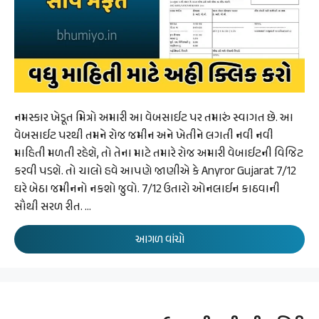
નમસ્કાર ખેડૂત મિત્રો અમારી આ વેબસાઈટ પર તમારું સ્વાગત છે. આ
વેબસાઈટ પરથી તમને રોજ જમીન અને ખેતીને લગતી નવી નવી
માહિતી મળતી રહેશે, તો તેના માટે તમારે રોજ અમારી વેબાઈટની વિજિટ
કરવી પડશે. તો ચાલો હવે આપણે જાણીએ કે Anyror Gujarat 7/12
ઘરે બેઠા જમીનનો નકશો જુવો. 7/12 ઉતારો ઓનલાઈન કાઠવાની
સૌથી સરળ રીત. …
આગળ વાંચો