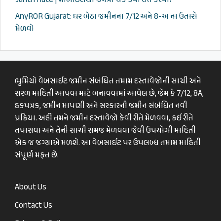
Jantri Rate | મોબાઇલથી જનત્રી ચેક કેવી રીતે કરવી?
AnyROR Gujarat: ઘર બેઠા જમીનના 7/12 અને 8-અ ના ઉતારો
મેળવો
ભુમિયો વેબસાઈટ જમીન સંબંધિત તમામ દસ્તાવેજોની સાચી અને
સરળ માહિતી આપવા માટે બનાવવામાં આવેલ છે, જેમ કે 7/12, 8A,
હકપત્રક, જમીન માપણી અને સરકારની જમીન સંબંધિત નવી
પ્રક્રિયા. અહીં તમને જમીન દસ્તાવેજો કેવી રીતે મેળવવા, કઈ રીતે
તપાસવા અને તેની સાચી સમજ મેળવવા જેવી ઉપયોગી માહિતી
એક જ જગ્યાએ મળશે. આ વેબસાઈટ પર ઉપલબ્ધ તમામ માહિતી
સંપૂર્ણ મફત છે.
About Us
Contact Us