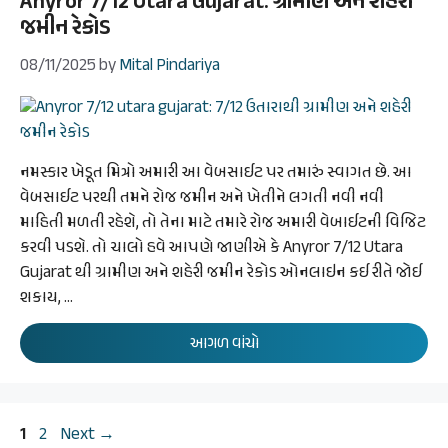
Anyror 7/12 Utara Gujarat: ગ્રામીણ અને શહેરી
જમીન રેકોડ
08/11/2025
by
Mital Pindariya
નમસ્કાર ખેડૂત મિત્રો અમારી આ વેબસાઈટ પર તમારું સ્વાગત છે. આ
વેબસાઈટ પરથી તમને રોજ જમીન અને ખેતીને લગતી નવી નવી
માહિતી મળતી રહેશે, તો તેના માટે તમારે રોજ અમારી વેબાઈટની વિજિટ
કરવી પડશે. તો ચાલો હવે આપણે જાણીએ કે Anyror 7/12 Utara
Gujarat થી ગ્રામીણ અને શહેરી જમીન રેકોડ ઓનલાઇન કઈ રીતે જોઈ
શકાય, …
આગળ વાંચો
Page
Page
1
2
Next
→