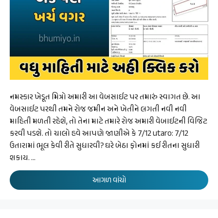
નમસ્કાર ખેડૂત મિત્રો અમારી આ વેબસાઈટ પર તમારું સ્વાગત છે. આ
વેબસાઈટ પરથી તમને રોજ જમીન અને ખેતીને લગતી નવી નવી
માહિતી મળતી રહેશે, તો તેના માટે તમારે રોજ અમારી વેબાઈટની વિજિટ
કરવી પડશે. તો ચાલો હવે આપણે જાણીએ કે 7/12 utaro: 7/12
ઉતારામાં ભૂલ કેવી રીતે સુધારવી? ઘરે બેઠા ફોનમાં કઈ રીતના સુધારી
શકાય. …
આગળ વાંચો