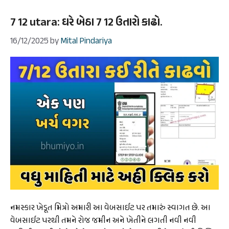
7 12 utara: ઘરે બેઠા 7 12 ઉતારો કાઢો.
16/12/2025
by
Mital Pindariya
નમસ્કાર ખેડૂત મિત્રો અમારી આ વેબસાઈટ પર તમારું સ્વાગત છે. આ
વેબસાઈટ પરથી તમને રોજ જમીન અને ખેતીને લગતી નવી નવી