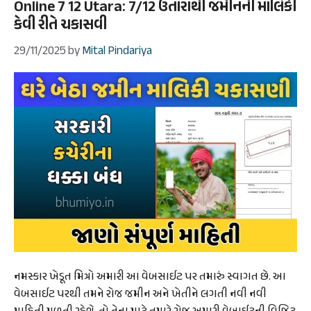
Online 7 12 Utara: 7/12 ઉતારાથી જમીનની માલિકી
કેવી રીતે ચકાસવી
29/11/2025
by
Mital Pindariya
નમસ્કાર ખેડૂત મિત્રો અમારી આ વેબસાઈટ પર તમારું સ્વાગત છે. આ
વેબસાઈટ પરથી તમને રોજ જમીન અને ખેતીને લગતી નવી નવી