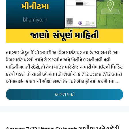
નમસ્કાર ખેડૂત મિત્રો અમારી આ વેબસાઈટ પર તમારું સ્વાગત છે. આ
વેબસાઈટ પરથી તમને રોજ જમીન અને ખેતીને લગતી નવી નવી
માહિતી મળતી રહેશે, તો તેના માટે તમારે રોજ અમારી વેબાઈટની વિજિટ
કરવી પડશે. તો ચાલો હવે આપણે જાણીએ કે 7 12 Utara: 7/12 ઉતારો
ઓનલાઈન કાઠવાની સૌથી સરળ રીત. ઘરે બેઠા ફોનમાં કઈ રીતના …
આગળ વાંચો