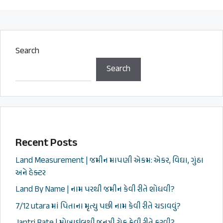
Search
Search
Recent Posts
Land Measurement | જમીન માપણી એકમ: એકર, વિઘા, ગુંઠા
અને હેક્ટર
Land By Name | નામ પરથી જમીન કેવી રીતે શોધવી?
7/12 utara માં પિતાના મૃત્યુ પછી નામ કેવી રીતે ચડાવવું?