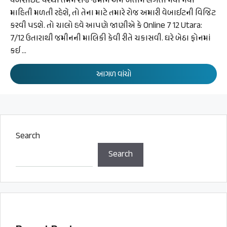
વેબસાઈટ પરથી તમને રોજ જમીન અને ખેતીને લગતી નવી નવી
માહિતી મળતી રહેશે, તો તેના માટે તમારે રોજ અમારી વેબાઈટની વિજિટ
કરવી પડશે. તો ચાલો હવે આપણે જાણીએ કે Online 7 12 Utara:
7/12 ઉતારાથી જમીનની માલિકી કેવી રીતે ચકાસવી. ઘરે બેઠા ફોનમાં
કઈ …
આગળ વાંચો
Search
Search