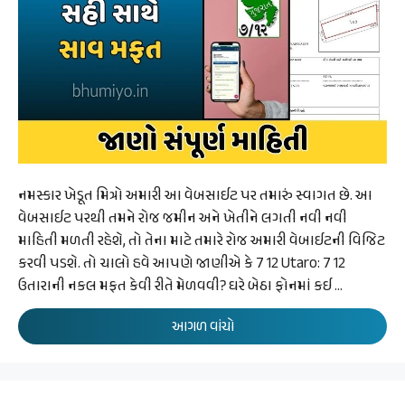
નમસ્કાર ખેડૂત મિત્રો અમારી આ વેબસાઈટ પર તમારું સ્વાગત છે. આ
વેબસાઈટ પરથી તમને રોજ જમીન અને ખેતીને લગતી નવી નવી
માહિતી મળતી રહેશે, તો તેના માટે તમારે રોજ અમારી વેબાઈટની વિજિટ
કરવી પડશે. તો ચાલો હવે આપણે જાણીએ કે 7 12 Utaro: 7 12
ઉતારાની નકલ મફત કેવી રીતે મેળવવી? ઘરે બેઠા ફોનમાં કઈ …
આગળ વાંચો