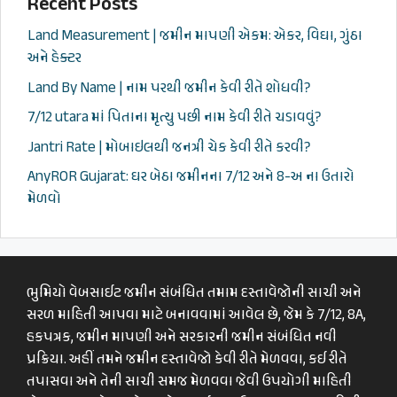
Recent Posts
Land Measurement | જમીન માપણી એકમ: એકર, વિઘા, ગુંઠા
અને હેક્ટર
Land By Name | નામ પરથી જમીન કેવી રીતે શોધવી?
7/12 utara માં પિતાના મૃત્યુ પછી નામ કેવી રીતે ચડાવવું?
Jantri Rate | મોબાઇલથી જનત્રી ચેક કેવી રીતે કરવી?
AnyROR Gujarat: ઘર બેઠા જમીનના 7/12 અને 8-અ ના ઉતારો
મેળવો
ભુમિયો વેબસાઈટ જમીન સંબંધિત તમામ દસ્તાવેજોની સાચી અને
સરળ માહિતી આપવા માટે બનાવવામાં આવેલ છે, જેમ કે 7/12, 8A,
હકપત્રક, જમીન માપણી અને સરકારની જમીન સંબંધિત નવી
પ્રક્રિયા. અહીં તમને જમીન દસ્તાવેજો કેવી રીતે મેળવવા, કઈ રીતે
તપાસવા અને તેની સાચી સમજ મેળવવા જેવી ઉપયોગી માહિતી