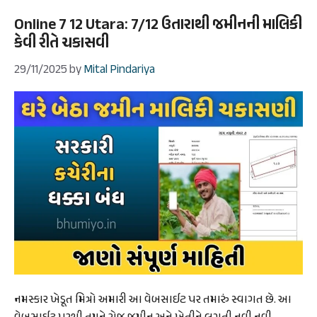
Online 7 12 Utara: 7/12 ઉતારાથી જમીનની માલિકી
કેવી રીતે ચકાસવી
29/11/2025
by
Mital Pindariya
નમસ્કાર ખેડૂત મિત્રો અમારી આ વેબસાઈટ પર તમારું સ્વાગત છે. આ