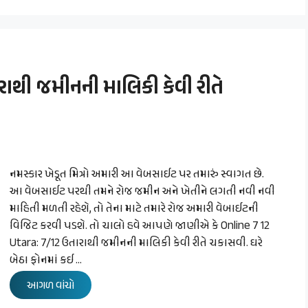
રાથી જમીનની માલિકી કેવી રીતે
નમસ્કાર ખેડૂત મિત્રો અમારી આ વેબસાઈટ પર તમારું સ્વાગત છે.
આ વેબસાઈટ પરથી તમને રોજ જમીન અને ખેતીને લગતી નવી નવી
માહિતી મળતી રહેશે, તો તેના માટે તમારે રોજ અમારી વેબાઈટની
વિજિટ કરવી પડશે. તો ચાલો હવે આપણે જાણીએ કે Online 7 12
Utara: 7/12 ઉતારાથી જમીનની માલિકી કેવી રીતે ચકાસવી. ઘરે
બેઠા ફોનમાં કઈ …
આગળ વાંચો