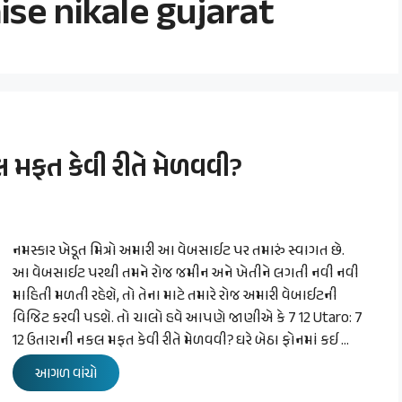
aise nikale gujarat
લ મફત કેવી રીતે મેળવવી?
નમસ્કાર ખેડૂત મિત્રો અમારી આ વેબસાઈટ પર તમારું સ્વાગત છે.
આ વેબસાઈટ પરથી તમને રોજ જમીન અને ખેતીને લગતી નવી નવી
માહિતી મળતી રહેશે, તો તેના માટે તમારે રોજ અમારી વેબાઈટની
વિજિટ કરવી પડશે. તો ચાલો હવે આપણે જાણીએ કે 7 12 Utaro: 7
12 ઉતારાની નકલ મફત કેવી રીતે મેળવવી? ઘરે બેઠા ફોનમાં કઈ …
આગળ વાંચો