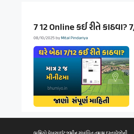
7 12 Online કઈ રીતે કાઠવા?
08/10/2025
by
Mital Pindariya
ભુમિયો વેબસાઈટ જમીન સંબંધિત તમામ દસ્તાવેજોની