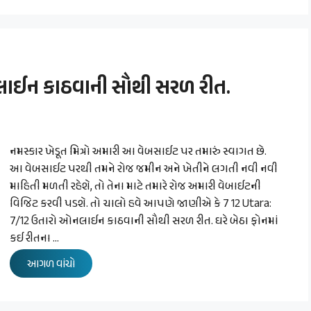
લાઈન કાઠવાની સૌથી સરળ રીત.
નમસ્કાર ખેડૂત મિત્રો અમારી આ વેબસાઈટ પર તમારું સ્વાગત છે.
આ વેબસાઈટ પરથી તમને રોજ જમીન અને ખેતીને લગતી નવી નવી
માહિતી મળતી રહેશે, તો તેના માટે તમારે રોજ અમારી વેબાઈટની
વિજિટ કરવી પડશે. તો ચાલો હવે આપણે જાણીએ કે 7 12 Utara:
7/12 ઉતારો ઓનલાઈન કાઠવાની સૌથી સરળ રીત. ઘરે બેઠા ફોનમાં
કઈ રીતના …
આગળ વાંચો