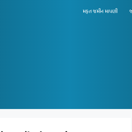
મફત જમીન માપણી
જ