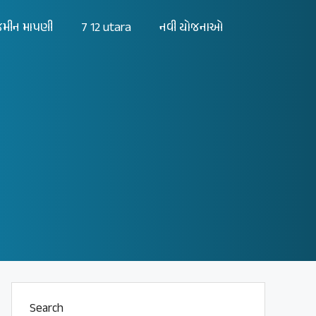
મીન માપણી
7 12 utara
નવી યોજનાઓ
Search