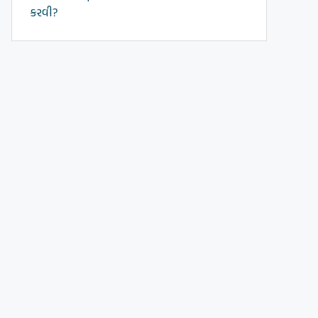
કરવી?