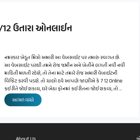
 7/12 ઉતારા ઓનલાઈન
નમસ્કાર ખેડૂત મિત્રો અમારી આ વેબસાઈટ પર તમારું સ્વાગત છે.
આ વેબસાઈટ પરથી તમને રોજ જમીન અને ખેતીને લગતી નવી નવી
માહિતી મળતી રહેશે, તો તેના માટે તમારે રોજ અમારી વેબાઈટની
વિજિટ કરવી પડશે. તો ચાલો હવે આપણે જાણીએ કે 7 12 Online
કઈ રીતે જોઈ શકાય, ઘરે બેઠા ફોનમાં કઈ રીતના જોઈ શકાય, તો …
આગળ વાંચો
About Us
જ