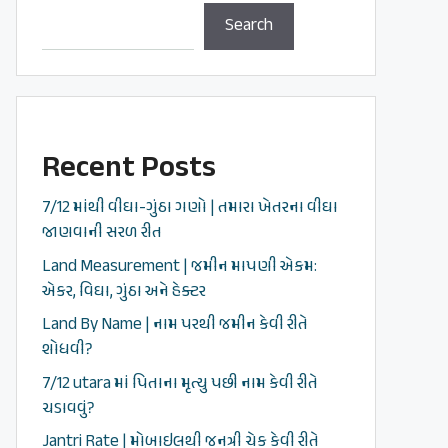
Search
Recent Posts
7/12 માંથી વીઘા-ગુંઠા ગણો | તમારા ખેતરના વીઘા
જાણવાની સરળ રીત
Land Measurement | જમીન માપણી એકમ:
એકર, વિઘા, ગુંઠા અને હેક્ટર
Land By Name | નામ પરથી જમીન કેવી રીતે
શોધવી?
7/12 utara માં પિતાના મૃત્યુ પછી નામ કેવી રીતે
ચડાવવું?
Jantri Rate | મોબાઇલથી જનત્રી ચેક કેવી રીતે