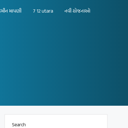
મીન માપણી
7 12 utara
નવી યોજનાઓ
Search