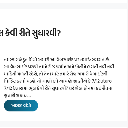
 કેવી રીતે સુધારવી?
નમસ્કાર ખેડૂત મિત્રો અમારી આ વેબસાઈટ પર તમારું સ્વાગત છે.
આ વેબસાઈટ પરથી તમને રોજ જમીન અને ખેતીને લગતી નવી નવી
માહિતી મળતી રહેશે, તો તેના માટે તમારે રોજ અમારી વેબાઈટની
વિજિટ કરવી પડશે. તો ચાલો હવે આપણે જાણીએ કે 7/12 utaro:
7/12 ઉતારામાં ભૂલ કેવી રીતે સુધારવી? ઘરે બેઠા ફોનમાં કઈ રીતના
સુધારી શકાય. …
આગળ વાંચો