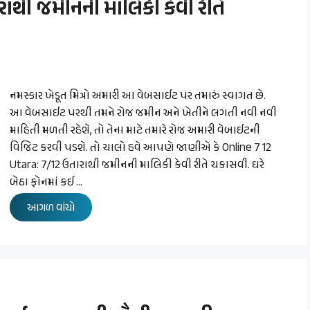
રાથી જમીનની માલિકી કેવી રીતે
નમસ્કાર ખેડૂત મિત્રો અમારી આ વેબસાઈટ પર તમારું સ્વાગત છે.
આ વેબસાઈટ પરથી તમને રોજ જમીન અને ખેતીને લગતી નવી નવી
માહિતી મળતી રહેશે, તો તેના માટે તમારે રોજ અમારી વેબાઈટની
વિજિટ કરવી પડશે. તો ચાલો હવે આપણે જાણીએ કે Online 7 12
Utara: 7/12 ઉતારાથી જમીનની માલિકી કેવી રીતે ચકાસવી. ઘરે
બેઠા ફોનમાં કઈ …
આગળ વાંચો