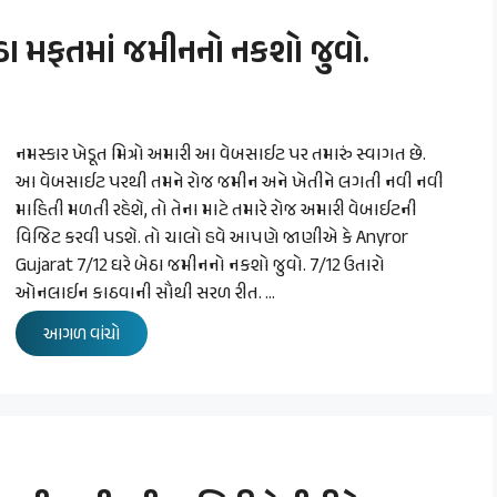
ઠા મફતમાં જમીનનો નકશો જુવો.
નમસ્કાર ખેડૂત મિત્રો અમારી આ વેબસાઈટ પર તમારું સ્વાગત છે.
આ વેબસાઈટ પરથી તમને રોજ જમીન અને ખેતીને લગતી નવી નવી
માહિતી મળતી રહેશે, તો તેના માટે તમારે રોજ અમારી વેબાઈટની
વિજિટ કરવી પડશે. તો ચાલો હવે આપણે જાણીએ કે Anyror
Gujarat 7/12 ઘરે બેઠા જમીનનો નકશો જુવો. 7/12 ઉતારો
ઓનલાઈન કાઠવાની સૌથી સરળ રીત. …
આગળ વાંચો