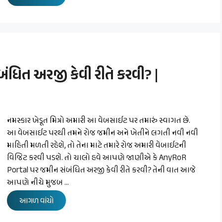
ધિત અરજી કેવી રીતે કરવી? |
નમસ્કાર ખેડૂત મિત્રો અમારી આ વેબસાઈટ પર તમારું સ્વાગત છે.
આ વેબસાઈટ પરથી તમને રોજ જમીન અને ખેતીને લગતી નવી નવી
માહિતી મળતી રહેશે, તો તેના માટે તમારે રોજ અમારી વેબાઈટની
વિજિટ કરવી પડશે. તો ચાલો હવે આપણે જાણીએ કે AnyRoR
Portal પર જમીન સંબંધિત અરજી કેવી રીતે કરવી? તેની વાત આજે
આપણે નીચે મુજબ …
આગળ વાંચો