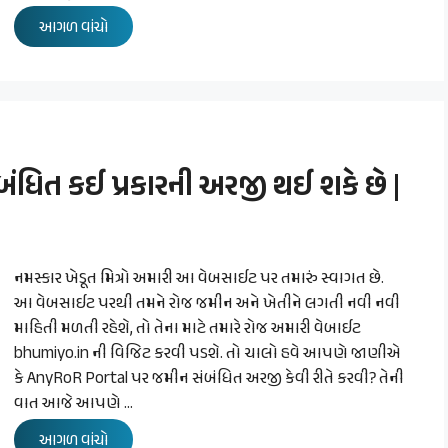
આગળ વાંચો
ધિત કઈ પ્રકારની અરજી થઈ શકે છે |
નમસ્કાર ખેડૂત મિત્રો અમારી આ વેબસાઈટ પર તમારું સ્વાગત છે.
આ વેબસાઈટ પરથી તમને રોજ જમીન અને ખેતીને લગતી નવી નવી
માહિતી મળતી રહેશે, તો તેના માટે તમારે રોજ અમારી વેબાઈટ
bhumiyo.in ની વિજિટ કરવી પડશે. તો ચાલો હવે આપણે જાણીએ
કે AnyRoR Portal પર જમીન સંબંધિત અરજી કેવી રીતે કરવી? તેની
વાત આજે આપણે …
આગળ વાંચો