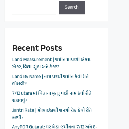
Search
Recent Posts
Land Measurement | જમીન માપણી એકમ:
એકર, વિઘા, ગુંઠા અને હેક્ટર
Land By Name | નામ પરથી જમીન કેવી રીતે
શોધવી?
7/12 utara માં પિતાના મૃત્યુ પછી નામ કેવી રીતે
ચડાવવું?
Jantri Rate | મોબાઇલથી જનત્રી ચેક કેવી રીતે
કરવી?
AnyROR Gujarat: ઘર બેઠા જમીનના 7/12 અને 8-