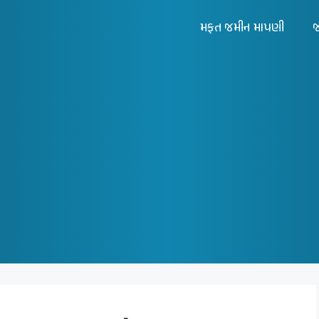
મફત જમીન માપણી
જ