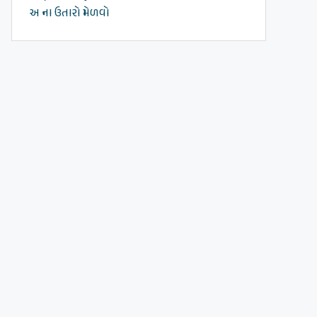
અ ના ઉતારો મેળવો