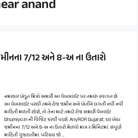
near anand
મીનના 7/12 અને 8-અ ના ઉતારો
નમસ્કાર ખેડૂત મિત્રો અમારી આ વેબસાઈટ પર તમારું સ્વાગત છે.
આ વેબસાઈટ પરથી તમને રોજ જમીન અને ખેતીને લગતી નવી નવી
માહિતી મળતી રહેશે, તો તેના માટે તમારે રોજ અમારી વેબાઈટ
bhumiyo.in ની વિજિટ કરવી પડશે. AnyROR Gujarat: ઘર બેઠા
જમીનના 7/12 અને 8-અ ના ઉતારો મેળવો માત્ર ૨ મિનિટમાં. સંપૂર્ણ
માહિતી ગુજરાતીમાં. પરિચય જો …