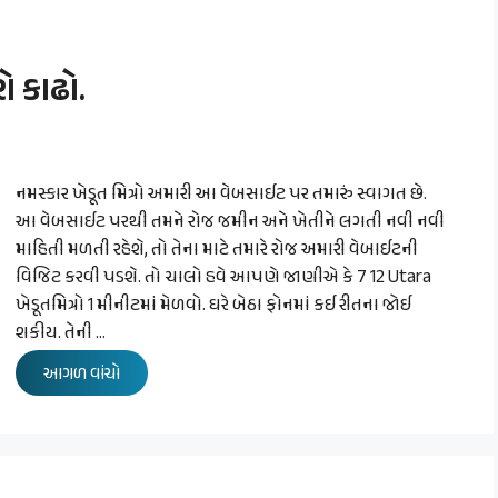
ો કાઢો.
નમસ્કાર ખેડૂત મિત્રો અમારી આ વેબસાઈટ પર તમારું સ્વાગત છે.
આ વેબસાઈટ પરથી તમને રોજ જમીન અને ખેતીને લગતી નવી નવી
માહિતી મળતી રહેશે, તો તેના માટે તમારે રોજ અમારી વેબાઈટની
વિજિટ કરવી પડશે. તો ચાલો હવે આપણે જાણીએ કે 7 12 Utara
ખેડૂતમિત્રો 1 મીનીટમાં મેળવો. ઘરે બેઠા ફોનમાં કઈ રીતના જોઈ
શકીય. તેની …
આગળ વાંચો