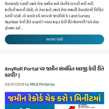
વેબસાઈટ પરથી તમને રોજ જમીન અને ખેતીને લગતી નવી નવી
માહિતી મળતી રહેશે, તો તેના માટે તમારે રોજ અમારી વેબાઈટની વિજિટ
કરવી પડશે. તો ચાલો હવે આપણે જાણીએ કે Land Survey
Number કેવી રીતે કાઢવો? નકલ મફત કેવી રીતે મેળવવી? ઘરે બેઠા
ફોનમાં કઈ …
આગળ વાંચો
AnyRoR Portal પર જમીન સંબંધિત અરજી કેવી રીતે
કરવી? |
04/01/2026
by
Mital Pindariya