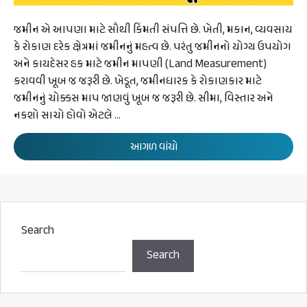
જમીન એ આપણા માટે સૌથી કિંમતી સંપત્તિ છે. ખેતી, મકાન, વ્યવસાય
કે રોકાણ દરેક ક્ષેત્રમાં જમીનનું મહત્વ છે. પરંતુ જમીનનો યોગ્ય ઉપયોગ
અને કાયદેસર હક માટે જમીન માપણી (Land Measurement)
કરાવવી ખૂબ જ જરૂરી છે. ખેડૂત, જમીનધારક કે રોકાણકાર માટે
જમીનનું ચોક્કસ માપ જાણવું ખૂબ જ જરૂરી છે. સીમા, વિસ્તાર અને
નકશો સાચો હોવો એટલે …
આગળ વાંચો
Search
Search