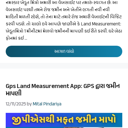
નમસ્કાર ખેડૂત મિત્રો અમારી આ વેબસાઈટ પર તમારું સ્વાગત છે. આ
વેબસાઈટ પરથી તમને રોજ જમીન અને ખેતીને લગતી નવી નવી
માહિતી મળતી રહેશે, તો તેના માટે તમારે રોજ અમારી વેબાઈટની વિજિટ
કરવી પડશે. તો ચાલો હવે આપણે જાણીએ કે Land Measurement:
ખેડૂતમિત્રો 1 મીનીટમાં મેળવો જમીનની માપણી કઈ રીતે કરવી. ઘરે બેઠા
ફોનમાં કઈ …
આગળ વાંચો
Gps Land Measurement App: GPS દ્વારા જમીન
માપણી
12/11/2025
by
Mital Pindariya