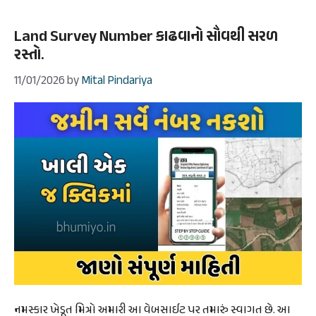
Land Survey Number કાઢવાનો સૌવથી સરળ
રસ્તો.
11/01/2026
by
Mital Pindariya
નમસ્કાર ખેડૂત મિત્રો અમારી આ વેબસાઈટ પર તમારું સ્વાગત છે. આ