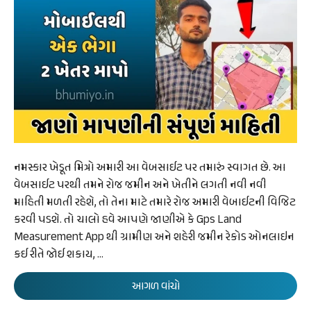
નમસ્કાર ખેડૂત મિત્રો અમારી આ વેબસાઈટ પર તમારું સ્વાગત છે. આ
વેબસાઈટ પરથી તમને રોજ જમીન અને ખેતીને લગતી નવી નવી
માહિતી મળતી રહેશે, તો તેના માટે તમારે રોજ અમારી વેબાઈટની વિજિટ
કરવી પડશે. તો ચાલો હવે આપણે જાણીએ કે Gps Land
Measurement App થી ગ્રામીણ અને શહેરી જમીન રેકોડ ઓનલાઇન
કઈ રીતે જોઈ શકાય, …
આગળ વાંચો