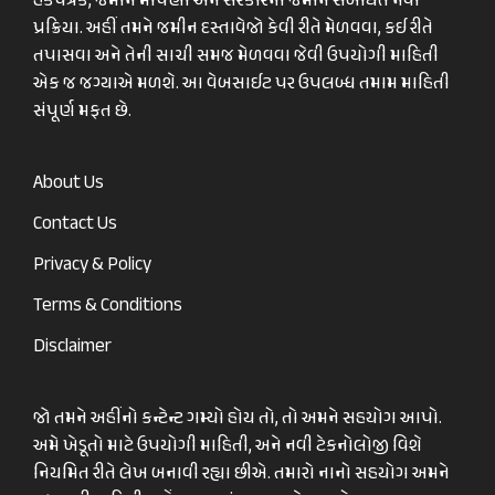
હકપત્રક, જમીન માપણી અને સરકારની જમીન સંબંધિત નવી
પ્રક્રિયા. અહીં તમને જમીન દસ્તાવેજો કેવી રીતે મેળવવા, કઈ રીતે
તપાસવા અને તેની સાચી સમજ મેળવવા જેવી ઉપયોગી માહિતી
એક જ જગ્યાએ મળશે. આ વેબસાઈટ પર ઉપલબ્ધ તમામ માહિતી
સંપૂર્ણ મફત છે.
About Us
Contact Us
Privacy & Policy
Terms & Conditions
Disclaimer
જો તમને અહીંનો કન્ટેન્ટ ગમ્યો હોય તો, તો અમને સહયોગ આપો.
અમે ખેડૂતો માટે ઉપયોગી માહિતી, અને નવી ટેકનોલોજી વિશે
નિયમિત રીતે લેખ બનાવી રહ્યા છીએ. તમારો નાનો સહયોગ અમને