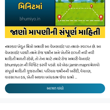
નમસ્કાર ખેડૂત મિત્રો અમારી આ વેબસાઈટ પર તમારું સ્વાગત છે. આ
વેબસાઈટ પરથી તમને રોજ જમીન અને ખેતીને લગતી નવી નવી
માહિતી મળતી રહેશે, તો તેના માટે તમારે રોજ અમારી વેબાઈટ
bhumiyo.in ની વિજિટ કરવી પડશે. ઘરે બેઠા jamin mapni મેળવો
સંપૂર્ણ માહિતી ગુજરાતીમાં. પરિચય જમીનની ખરીદી, વેચાણ,
વારસાગત હક, ખેતી અથવા બાંધકામ જેવા કામો …
આગળ વાંચો