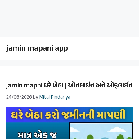
jamin mapani app
jamin mapni ઘરે બેઠા | ઓનલાઈન અને ઓફલાઈન
24/06/2026
by
Mital Pindariya