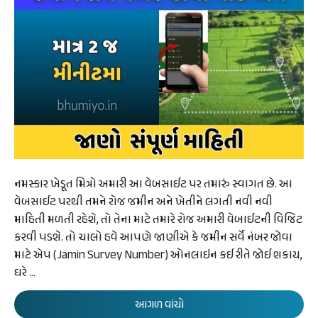
નમસ્કાર ખેડૂત મિત્રો અમારી આ વેબસાઈટ પર તમારું સ્વાગત છે. આ
વેબસાઈટ પરથી તમને રોજ જમીન અને ખેતીને લગતી નવી નવી
માહિતી મળતી રહેશે, તો તેના માટે તમારે રોજ અમારી વેબાઈટની વિજિટ
કરવી પડશે. તો ચાલો હવે આપણે જાણીએ કે જમીન સર્વે નંબર જોવા
માટે એપ (Jamin Survey Number) ઓનલાઇન કઈ રીતે જોઈ શકાય,
ઘરે …
આગળ વાંચો