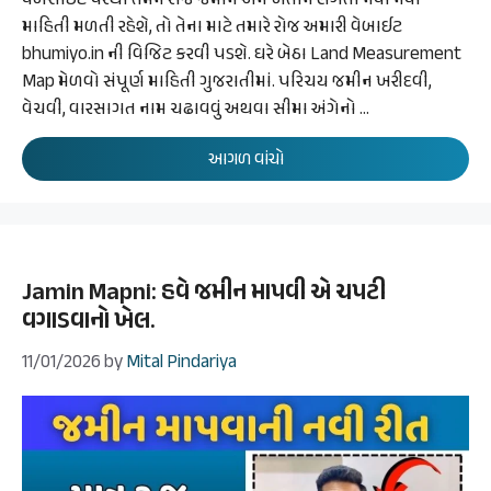
વેબસાઈટ પરથી તમને રોજ જમીન અને ખેતીને લગતી નવી નવી
માહિતી મળતી રહેશે, તો તેના માટે તમારે રોજ અમારી વેબાઈટ
bhumiyo.in ની વિજિટ કરવી પડશે. ઘરે બેઠા Land Measurement
Map મેળવો સંપૂર્ણ માહિતી ગુજરાતીમાં. પરિચય જમીન ખરીદવી,
વેચવી, વારસાગત નામ ચઢાવવું અથવા સીમા અંગેનો …
આગળ વાંચો
Jamin Mapni: હવે જમીન માપવી એ ચપટી
વગાડવાનો ખેલ.
11/01/2026
by
Mital Pindariya