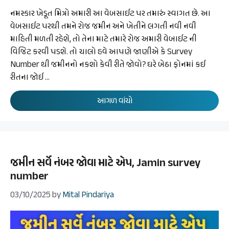
નમસ્કાર ખેડૂત મિત્રો અમારી આ વેબસાઈટ પર તમારું સ્વાગત છે. આ
વેબસાઈટ પરથી તમને રોજ જમીન અને ખેતીને લગતી નવી નવી
માહિતી મળતી રહેશે, તો તેના માટે તમારે રોજ અમારી વેબાઈટ ની
વિજિટ કરવી પડશે. તો ચાલો હવે આપણે જાણીએ કે Survey
Number થી જમીનનો નકશો કેવી રીતે જોવો? ઘરે બેઠા ફોનમાં કઈ
રીતના જોઈ …
આગળ વાંચો
જમીન સર્વે નંબર જોવા માટે એપ, Jamin survey
number
03/10/2025
by
Mital Pindariya