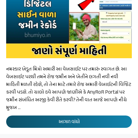
નમસ્કાર ખેડૂત મિત્રો અમારી આ વેબસાઈટ પર તમારું સ્વાગત છે. આ
વેબસાઈટ પરથી તમને રોજ જમીન અને ખેતીને લગતી નવી નવી
માહિતી મળતી રહેશે, તો તેના માટે તમારે રોજ અમારી વેબાઈટની વિજિટ
કરવી પડશે. તો ચાલો હવે આપણે જાણીએ કે AnyRoR Portal પર
જમીન સંબંધિત અરજી કેવી રીતે કરવી? તેની વાત આજે આપણે નીચે
મુજબ …
આગળ વાંચો