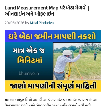
Land Measurement Map ઘરે બેઠા મેળવો |
ઓનલાઈન અને ઓફલાઈન
20/06/2026
by
Mital Pindariya
નમસ્કાર ખેડૂત મિત્રો અમારી આ વેબસાઈટ પર તમારું સ્વાગત છે. આ