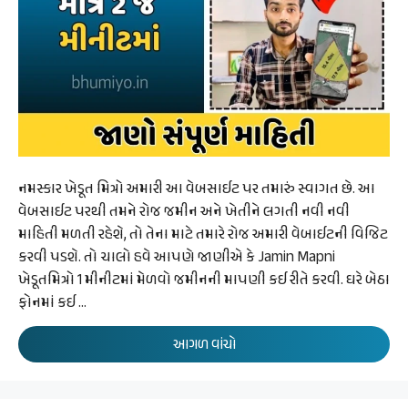
નમસ્કાર ખેડૂત મિત્રો અમારી આ વેબસાઈટ પર તમારું સ્વાગત છે. આ
વેબસાઈટ પરથી તમને રોજ જમીન અને ખેતીને લગતી નવી નવી
માહિતી મળતી રહેશે, તો તેના માટે તમારે રોજ અમારી વેબાઈટની વિજિટ
કરવી પડશે. તો ચાલો હવે આપણે જાણીએ કે Jamin Mapni
ખેડૂતમિત્રો 1 મીનીટમાં મેળવો જમીનની માપણી કઈ રીતે કરવી. ઘરે બેઠા
ફોનમાં કઈ …
આગળ વાંચો