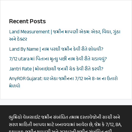
Recent Posts
Land Measurement | જમીન માપણી એકમ: એકર, વિઘા, ગુંઠા
અને હેક્ટર
Land By Name | નામ પરથી જમીન કેવી રીતે શોધવી?
7/12 utara માં પિતાના મૃત્યુ પછી નામ કેવી રીતે ચડાવવું?
Jantri Rate | મોબાઇલથી જનત્રી ચેક કેવી રીતે કરવી?
AnyROR Gujarat: ઘર બેઠા જમીનના 7/12 અને 8-અ ના ઉતારો
મેળવો
ભુમિયો વેબસાઈટ જમીન સંબંધિત તમામ દસ્તાવેજોની સાચી અને
સરળ માહિતી આપવા માટે બનાવવામાં આવેલ છે, જેમ કે 7/12, 8A,