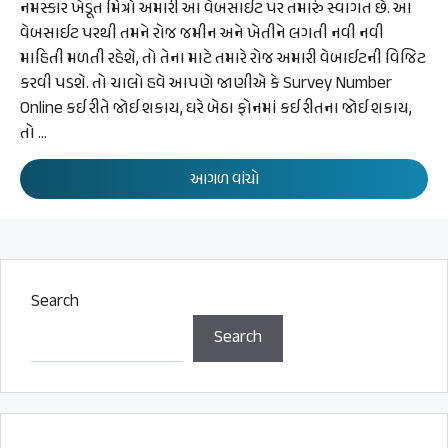
નમસ્કાર ખેડૂત મિત્રો અમારી આ વેબસાઈટ પર તમારું સ્વાગત છે. આ
વેબસાઈટ પરથી તમને રોજ જમીન અને ખેતીને લગતી નવી નવી
માહિતી મળતી રહેશે, તો તેના માટે તમારે રોજ અમારી વેબાઈટની વિજિટ
કરવી પડશે. તો ચાલો હવે આપણે જાણીએ કે Survey Number
Online કઈ રીતે જોઈ શકાય, ઘરે બેઠા ફોનમાં કઈ રીતના જોઈ શકાય,
તો …
આગળ વાંચો
Search
Search