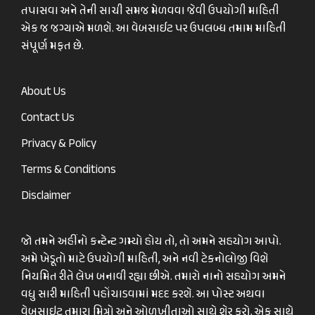
તપાસવા અને તેની સાચી સમજ મેળવવા જેવી ઉપયોગી માહિતી
એક જ જગ્યાએ મળશે. આ વેબસાઈટ પર ઉપલબ્ધ તમામ માહિતી
સંપૂર્ણ મફત છે.
About Us
Contact Us
Privacy & Policy
Terms & Conditions
Disclaimer
જો તમને અહીંનો કન્ટેન્ટ ગમ્યો હોય તો, તો અમને સહયોગ આપો.
અમે ખેડૂતો માટે ઉપયોગી માહિતી, અને નવી ટેકનોલોજી વિશે
નિયમિત રીતે લેખ બનાવી રહ્યા છીએ. તમારો નાનો સહયોગ અમને
વધુ સારી માહિતી પહોંચાડવામાં મદદ કરશે. આ પોસ્ટ અથવા
વેબસાઇટ તમારા મિત્રો અને ઓળખીતાઓ સાથે શેર કરો. એક સાથે