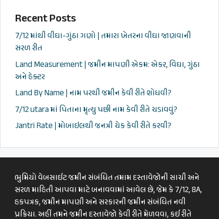
Recent Posts
7/12 માંથી વીઘા-ગુંઠા ગણો | તમારા ખેતરના વીઘા જાણવાની
સરળ રીત
Land Measurement | જમીન માપણી એકમ: એકર, વિઘા, ગુંઠા
અને હેક્ટર
Land By Name | નામ પરથી જમીન કેવી રીતે શોધવી?
7/12 utara માં પિતાના મૃત્યુ પછી નામ કેવી રીતે ચડાવવું?
Jantri Rate | મોબાઇલથી જનત્રી ચેક કેવી રીતે કરવી?
ભુમિયો વેબસાઈટ જમીન સંબંધિત તમામ દસ્તાવેજોની સાચી અને
સરળ માહિતી આપવા માટે બનાવવામાં આવેલ છે, જેમ કે 7/12, 8A,
હકપત્રક, જમીન માપણી અને સરકારની જમીન સંબંધિત નવી
પ્રક્રિયા. અહીં તમને જમીન દસ્તાવેજો કેવી રીતે મેળવવા, કઈ રીતે