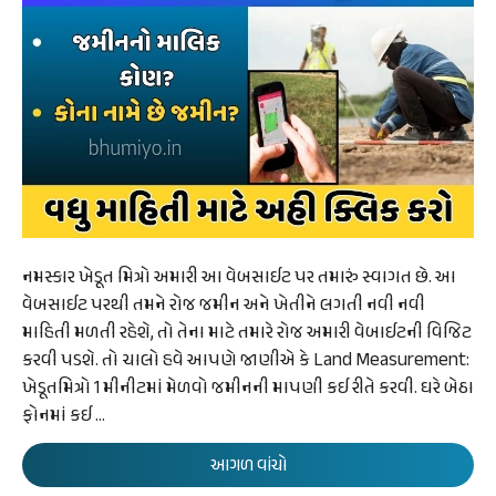
નમસ્કાર ખેડૂત મિત્રો અમારી આ વેબસાઈટ પર તમારું સ્વાગત છે. આ
વેબસાઈટ પરથી તમને રોજ જમીન અને ખેતીને લગતી નવી નવી
માહિતી મળતી રહેશે, તો તેના માટે તમારે રોજ અમારી વેબાઈટની વિજિટ
કરવી પડશે. તો ચાલો હવે આપણે જાણીએ કે Land Measurement:
ખેડૂતમિત્રો 1 મીનીટમાં મેળવો જમીનની માપણી કઈ રીતે કરવી. ઘરે બેઠા
ફોનમાં કઈ …
આગળ વાંચો