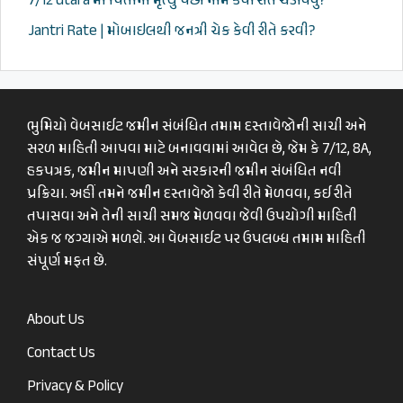
7/12 utara માં પિતાના મૃત્યુ પછી નામ કેવી રીતે ચડાવવું?
Jantri Rate | મોબાઇલથી જનત્રી ચેક કેવી રીતે કરવી?
ભુમિયો વેબસાઈટ જમીન સંબંધિત તમામ દસ્તાવેજોની સાચી અને
સરળ માહિતી આપવા માટે બનાવવામાં આવેલ છે, જેમ કે 7/12, 8A,
હકપત્રક, જમીન માપણી અને સરકારની જમીન સંબંધિત નવી
પ્રક્રિયા. અહીં તમને જમીન દસ્તાવેજો કેવી રીતે મેળવવા, કઈ રીતે
તપાસવા અને તેની સાચી સમજ મેળવવા જેવી ઉપયોગી માહિતી
એક જ જગ્યાએ મળશે. આ વેબસાઈટ પર ઉપલબ્ધ તમામ માહિતી
સંપૂર્ણ મફત છે.
About Us
Contact Us
Privacy & Policy