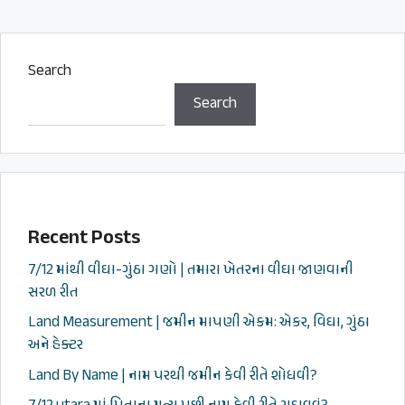
Search
Search
Recent Posts
7/12 માંથી વીઘા-ગુંઠા ગણો | તમારા ખેતરના વીઘા જાણવાની
સરળ રીત
Land Measurement | જમીન માપણી એકમ: એકર, વિઘા, ગુંઠા
અને હેક્ટર
Land By Name | નામ પરથી જમીન કેવી રીતે શોધવી?