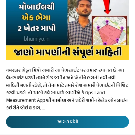
નમસ્કાર ખેડૂત મિત્રો અમારી આ વેબસાઈટ પર તમારું સ્વાગત છે. આ
વેબસાઈટ પરથી તમને રોજ જમીન અને ખેતીને લગતી નવી નવી
માહિતી મળતી રહેશે, તો તેના માટે તમારે રોજ અમારી વેબાઈટની વિજિટ
કરવી પડશે. તો ચાલો હવે આપણે જાણીએ કે Gps Land
Measurement App થી ગ્રામીણ અને શહેરી જમીન રેકોડ ઓનલાઇન
કઈ રીતે જોઈ શકાય, …
આગળ વાંચો