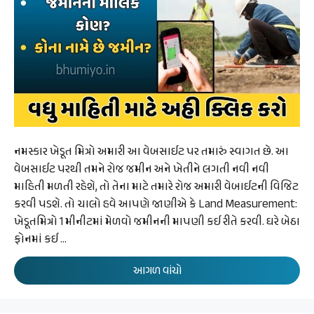
નમસ્કાર ખેડૂત મિત્રો અમારી આ વેબસાઈટ પર તમારું સ્વાગત છે. આ
વેબસાઈટ પરથી તમને રોજ જમીન અને ખેતીને લગતી નવી નવી
માહિતી મળતી રહેશે, તો તેના માટે તમારે રોજ અમારી વેબાઈટની વિજિટ
કરવી પડશે. તો ચાલો હવે આપણે જાણીએ કે Land Measurement:
ખેડૂતમિત્રો 1 મીનીટમાં મેળવો જમીનની માપણી કઈ રીતે કરવી. ઘરે બેઠા
ફોનમાં કઈ …
આગળ વાંચો