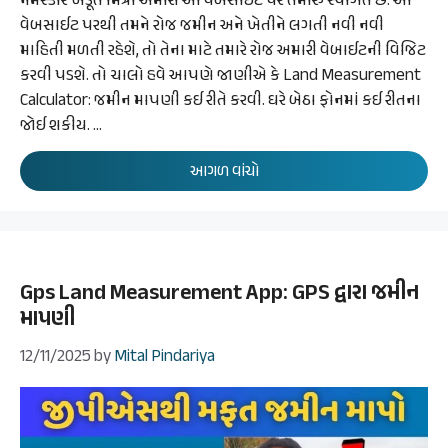
નમસ્કાર ખેડૂત મિત્રો અમારી આ વેબસાઈટ પર તમારું સ્વાગત છે. આ
વેબસાઈટ પરથી તમને રોજ જમીન અને ખેતીને લગતી નવી નવી
માહિતી મળતી રહેશે, તો તેના માટે તમારે રોજ અમારી વેબાઈટની વિજિટ
કરવી પડશે. તો ચાલો હવે આપણે જાણીએ કે Land Measurement
Calculator: જમીન માપણી કઈ રીતે કરવી. ઘરે બેઠા ફોનમાં કઈ રીતના
જોઈ શકીય. …
આગળ વાંચો
Gps Land Measurement App: GPS દ્વારા જમીન
માપણી
12/11/2025
by
Mital Pindariya