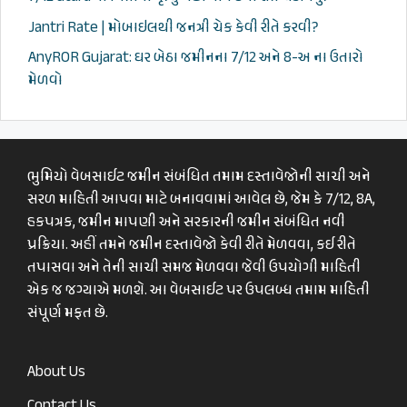
Jantri Rate | મોબાઇલથી જનત્રી ચેક કેવી રીતે કરવી?
AnyROR Gujarat: ઘર બેઠા જમીનના 7/12 અને 8-અ ના ઉતારો
મેળવો
ભુમિયો વેબસાઈટ જમીન સંબંધિત તમામ દસ્તાવેજોની સાચી અને
સરળ માહિતી આપવા માટે બનાવવામાં આવેલ છે, જેમ કે 7/12, 8A,
હકપત્રક, જમીન માપણી અને સરકારની જમીન સંબંધિત નવી
પ્રક્રિયા. અહીં તમને જમીન દસ્તાવેજો કેવી રીતે મેળવવા, કઈ રીતે
તપાસવા અને તેની સાચી સમજ મેળવવા જેવી ઉપયોગી માહિતી
એક જ જગ્યાએ મળશે. આ વેબસાઈટ પર ઉપલબ્ધ તમામ માહિતી
સંપૂર્ણ મફત છે.
About Us
Contact Us