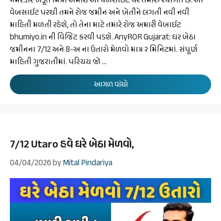
નમસ્કાર ખેડૂત મિત્રો અમારી આ વેબસાઈટ પર તમારું સ્વાગત છે. આ
વેબસાઈટ પરથી તમને રોજ જમીન અને ખેતીને લગતી નવી નવી
માહિતી મળતી રહેશે, તો તેના માટે તમારે રોજ અમારી વેબાઈટ
bhumiyo.in ની વિજિટ કરવી પડશે. AnyROR Gujarat: ઘર બેઠા
જમીનના 7/12 અને 8-અ ના ઉતારો મેળવો માત્ર ૨ મિનિટમાં. સંપૂર્ણ
માહિતી ગુજરાતીમાં. પરિચય જો …
આગળ વાંચો
7/12 Utaro હવે ઘરે બેઠા મેળવો,
04/04/2026
by
Mital Pindariya