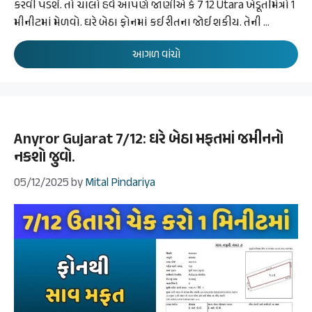
કરવી પડશે. તો ચાલો હવે આપણે જાણીએ કે 7 12 Utara ખેડૂતમિત્રો 1
મીનીટમાં મેળવો. ઘરે બેઠા ફોનમાં કઈ રીતના જોઈ શકીય. તેની …
આગળ વાંચો
Anyror Gujarat 7/12: ઘરે બેઠા મફતમાં જમીનનો
નકશો જુવો.
05/12/2025
by
Mital Pindariya