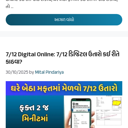
તો …
આગળ વાંચો
7/12 Digital Online: 7/12 ડિજિટલ ઉતારો કઈ રીતે
કાઠવા?
30/10/2025
by
Mital Pindariya