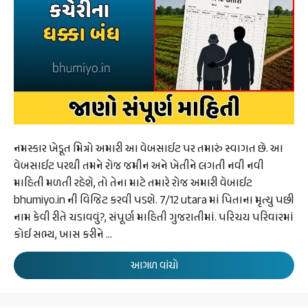
નમસ્કાર ખેડૂત મિત્રો અમારી આ વેબસાઈટ પર તમારું સ્વાગત છે. આ
વેબસાઈટ પરથી તમને રોજ જમીન અને ખેતીને લગતી નવી નવી
માહિતી મળતી રહેશે, તો તેના માટે તમારે રોજ અમારી વેબાઈટ
bhumiyo.in ની વિજિટ કરવી પડશે. 7/12 utara માં પિતાના મૃત્યુ પછી
નામ કેવી રીતે ચડાવવું?, સંપૂર્ણ માહિતી ગુજરાતીમાં. પરિચય પરિવારમાં
કોઈ સભ્ય, ખાસ કરીને …
આગળ વાંચો