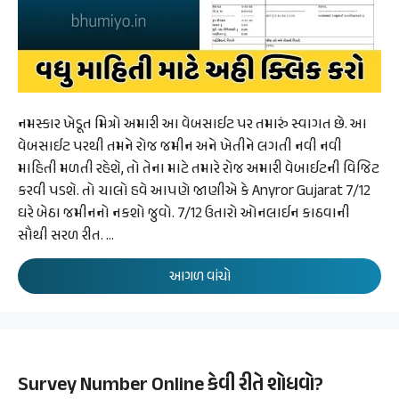
નમસ્કાર ખેડૂત મિત્રો અમારી આ વેબસાઈટ પર તમારું સ્વાગત છે. આ
વેબસાઈટ પરથી તમને રોજ જમીન અને ખેતીને લગતી નવી નવી
માહિતી મળતી રહેશે, તો તેના માટે તમારે રોજ અમારી વેબાઈટની વિજિટ
કરવી પડશે. તો ચાલો હવે આપણે જાણીએ કે Anyror Gujarat 7/12
ઘરે બેઠા જમીનનો નકશો જુવો. 7/12 ઉતારો ઓનલાઈન કાઠવાની
સૌથી સરળ રીત. …
આગળ વાંચો
Survey Number Online કેવી રીતે શોધવો?