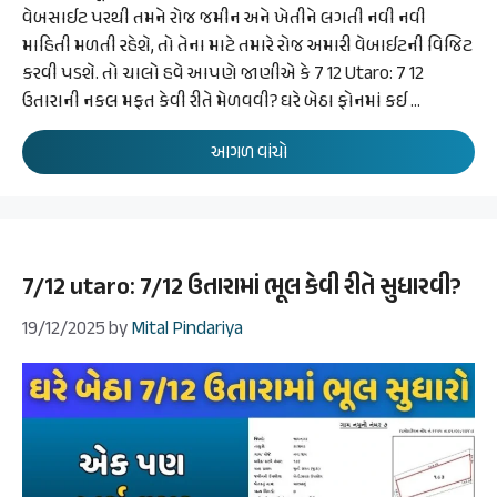
વેબસાઈટ પરથી તમને રોજ જમીન અને ખેતીને લગતી નવી નવી
માહિતી મળતી રહેશે, તો તેના માટે તમારે રોજ અમારી વેબાઈટની વિજિટ
કરવી પડશે. તો ચાલો હવે આપણે જાણીએ કે 7 12 Utaro: 7 12
ઉતારાની નકલ મફત કેવી રીતે મેળવવી? ઘરે બેઠા ફોનમાં કઈ …
આગળ વાંચો
7/12 utaro: 7/12 ઉતારામાં ભૂલ કેવી રીતે સુધારવી?
19/12/2025
by
Mital Pindariya