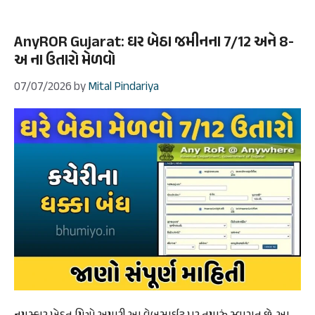
AnyROR Gujarat: ઘર બેઠા જમીનના 7/12 અને 8-
અ ના ઉતારો મેળવો
07/07/2026
by
Mital Pindariya