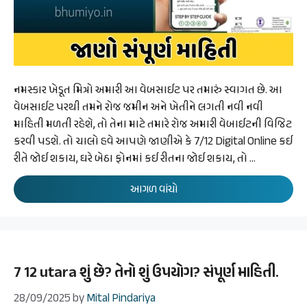
નમસ્કાર ખેડૂત મિત્રો અમારી આ વેબસાઈટ પર તમારું સ્વાગત છે. આ
વેબસાઈટ પરથી તમને રોજ જમીન અને ખેતીને લગતી નવી નવી
માહિતી મળતી રહેશે, તો તેના માટે તમારે રોજ અમારી વેબાઈટની વિજિટ
કરવી પડશે. તો ચાલો હવે આપણે જાણીએ કે 7/12 Digital Online કઈ
રીતે જોઈ શકાય, ઘરે બેઠા ફોનમાં કઈ રીતના જોઈ શકાય, તો …
આગળ વાંચો
7 12 utara શું છે? તેનો શું ઉપયોગ? સંપૂર્ણ માહિતી.
28/09/2025
by
Mital Pindariya