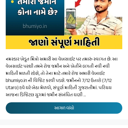
નમસ્કાર ખેડૂત મિત્રો અમારી આ વેબસાઈટ પર તમારું સ્વાગત છે. આ
વેબસાઈટ પરથી તમને રોજ જમીન અને ખેતીને લગતી નવી નવી
માહિતી મળતી રહેશે, તો તેના માટે તમારે રોજ અમારી વેબાઈટ
bhumiyo.in ની વિજિટ કરવી પડશે. જમીનનો 7/12 ઉતારો (7/12
Utaro) હવે ઘરે બેઠા મેળવો, સંપૂર્ણ માહિતી ગુજરાતીમાં. પરિચય
આજના ડિજિટલ યુગમાં જમીન સંબંધિત ઘણી …
આગળ વાંચો