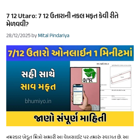
7 12 Utaro: 7 12 ઉતારાની નકલ મફત કેવી રીતે
મેળવવી?
28/12/2025
by
Mital Pindariya
નમસ્કાર ખેડૂત મિત્રો અમારી આ વેબસાઈટ પર તમારું સ્વાગત છે. આ