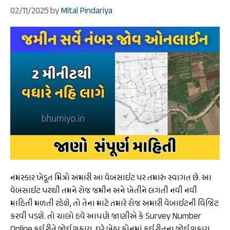
02/11/2025
by
Mital Pindariya
નમસ્કાર ખેડૂત મિત્રો અમારી આ વેબસાઈટ પર તમારું સ્વાગત છે. આ
વેબસાઈટ પરથી તમને રોજ જમીન અને ખેતીને લગતી નવી નવી
માહિતી મળતી રહેશે, તો તેના માટે તમારે રોજ અમારી વેબાઈટની વિજિટ
કરવી પડશે. તો ચાલો હવે આપણે જાણીએ કે Survey Number
Online કઈ રીતે જોઈ શકાય, ઘરે બેઠા ફોનમાં કઈ રીતના જોઈ શકાય,