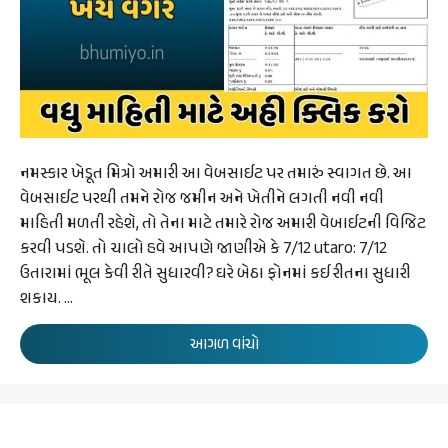
નમસ્કાર ખેડૂત મિત્રો અમારી આ વેબસાઈટ પર તમારું સ્વાગત છે. આ
વેબસાઈટ પરથી તમને રોજ જમીન અને ખેતીને લગતી નવી નવી
માહિતી મળતી રહેશે, તો તેના માટે તમારે રોજ અમારી વેબાઈટની વિજિટ
કરવી પડશે. તો ચાલો હવે આપણે જાણીએ કે 7/12 utaro: 7/12
ઉતારામાં ભૂલ કેવી રીતે સુધારવી? ઘરે બેઠા ફોનમાં કઈ રીતના સુધારી
શકાય. …
આગળ વાંચો