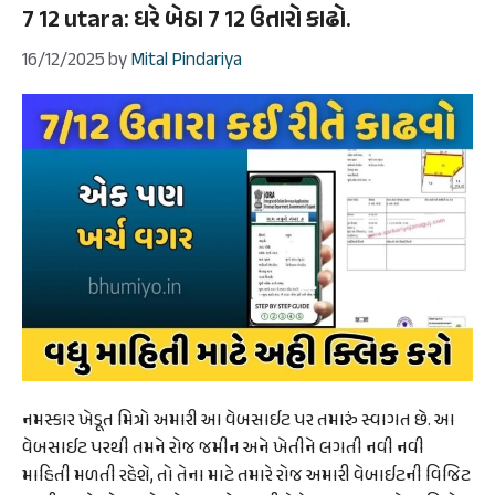
7 12 utara: ઘરે બેઠા 7 12 ઉતારો કાઢો.
16/12/2025
by
Mital Pindariya
નમસ્કાર ખેડૂત મિત્રો અમારી આ વેબસાઈટ પર તમારું સ્વાગત છે. આ
વેબસાઈટ પરથી તમને રોજ જમીન અને ખેતીને લગતી નવી નવી
માહિતી મળતી રહેશે, તો તેના માટે તમારે રોજ અમારી વેબાઈટની વિજિટ