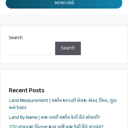
આગળ વાંચો
Search
Search
Recent Posts
Land Measurement | જમીન માપણી એકમ: એકર, વિઘા, ગુંઠા
અને હેક્ટર
Land By Name | નામ પરથી જમીન કેવી રીતે શોધવી?
7/12 utara માં પિતાના મૃત્યુ પછી નામ કેવી રીતે ચડાવવું?