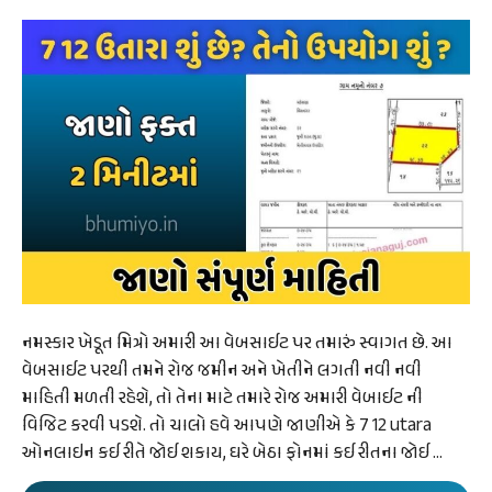
નમસ્કાર ખેડૂત મિત્રો અમારી આ વેબસાઈટ પર તમારું સ્વાગત છે. આ
વેબસાઈટ પરથી તમને રોજ જમીન અને ખેતીને લગતી નવી નવી
માહિતી મળતી રહેશે, તો તેના માટે તમારે રોજ અમારી વેબાઈટ ની
વિજિટ કરવી પડશે. તો ચાલો હવે આપણે જાણીએ કે 7 12 utara
ઓનલાઇન કઈ રીતે જોઈ શકાય, ઘરે બેઠા ફોનમાં કઈ રીતના જોઈ …