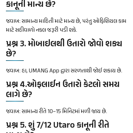
કાનૂની માન્ય છે?
જવાબ: સામાન્ય માહિતી માટે માન્ય છે, પરંતુ ઓફિશિયલ કામ
માટે સહીવાળો નકલ જરૂરી પડી શકે.
પ્રશ્ન 3. મોબાઇલથી ઉતારો જોવો શક્ય
છે?
જવાબ: હા, UMANG App દ્વારા સરળતાથી જોઈ શકાય છે.
પ્રશ્ન 4.ઓફલાઈન ઉતારો કેટલો સમય
લાગે છે?
જવાબ: સામાન્ય રીતે 10–15 મિનિટમાં મળી જાય છે.
પ્રશ્ન 5. શું 7/12 Utaro કાનૂની રીતે