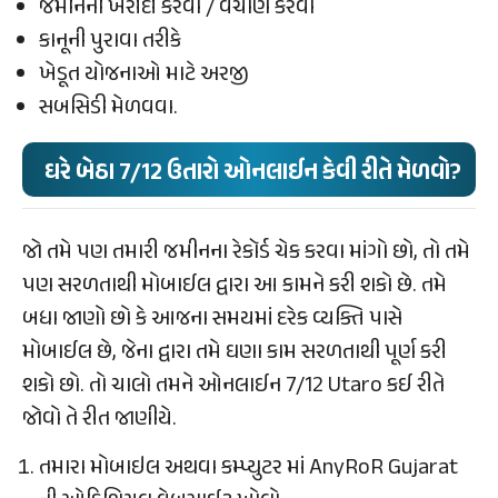
જમીનની ખરીદી કરવા / વેચાણ કરવા
કાનૂની પુરાવા તરીકે
ખેડૂત યોજનાઓ માટે અરજી
સબસિડી મેળવવા.
ઘરે બેઠા 7/12 ઉતારો ઓનલાઈન કેવી રીતે મેળવો?
જો તમે પણ તમારી જમીનના રેકૉર્ડ ચેક કરવા માંગો છો, તો તમે
પણ સરળતાથી મોબાઈલ દ્વારા આ કામને કરી શકો છે. તમે
બધા જાણો છો કે આજના સમયમાં દરેક વ્યક્તિ પાસે
મોબાઈલ છે, જેના દ્વારા તમે ઘણા કામ સરળતાથી પૂર્ણ કરી
શકો છો. તો ચાલો તમને ઓનલાઈન 7/12 Utaro કઈ રીતે
જોવો તે રીત જાણીયે.
તમારા મોબાઇલ અથવા કમ્પ્યુટર માં AnyRoR Gujarat