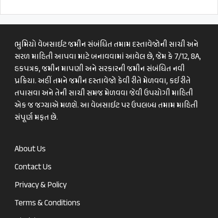
ભુમિયો વેબસાઈટ જમીન સંબંધિત તમામ દસ્તાવેજોની સાચી અને
સરળ માહિતી આપવા માટે બનાવવામાં આવેલ છે, જેમ કે 7/12, 8A,
હકપત્રક, જમીન માપણી અને સરકારની જમીન સંબંધિત નવી
પ્રક્રિયા. અહીં તમને જમીન દસ્તાવેજો કેવી રીતે મેળવવા, કઈ રીતે
તપાસવા અને તેની સાચી સમજ મેળવવા જેવી ઉપયોગી માહિતી
એક જ જગ્યાએ મળશે. આ વેબસાઈટ પર ઉપલબ્ધ તમામ માહિતી
સંપૂર્ણ મફત છે.
About Us
Contact Us
Privacy & Policy
Terms & Conditions