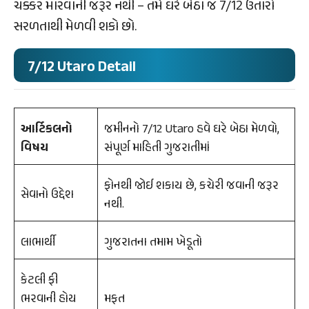
ચક્કર મારવાની જરૂર નથી – તમે ઘરે બેઠા જ 7/12 ઉતારો
સરળતાથી મેળવી શકો છો.
7/12 Utaro Detail
આર્ટિકલનો
જમીનનો 7/12 Utaro હવે ઘરે બેઠા મેળવો,
વિષય
સંપૂર્ણ માહિતી ગુજરાતીમાં
ફોનથી જોઈ શકાય છે, કચેરી જવાની જરૂર
સેવાનો ઉદ્દેશ
નથી.
લાભાર્થી
ગુજરાતના તમામ ખેડૂતો
કેટલી ફી
ભરવાની હોય
મફત