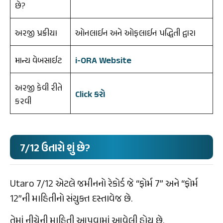
છે?
અરજી પ્રક્રીયા
ઓનલાઈન અને ઓફલાઈન પદ્ધિતી દ્વારા
માન્ય વેબસાઈટ
i-ORA Website
અરજી કેવી રીતે
Click કરો
કરવી
7/12 ઉતારો શું છે?
Utaro 7/12 એટલે જમીનનો રેકોર્ડ જે “ફોર્મ 7” અને “ફોર્મ
12”ની માહિતીનો સંયુક્ત દસ્તાવેજ છે.
તેમાં નીચેની માહિતી આપવામાં આવેલી હોય છે.