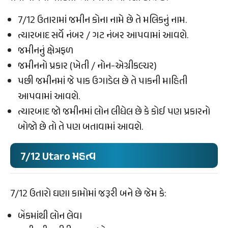
7/12 ઉતારામાં જમીન કોના નામે છે તે મલિકનું નામ.
ત્યારબાદ સર્વે નંબર / ગટ નંબર આપવામાં આવશે.
જમીનનું ક્ષેત્રફળ
જમીનનો પ્રકાર (ખેતી / નોન-એગ્રીકલ્ચર)
પછી જમીનમાં જે પાક ઉગાડેલ છે તે પાકની માહિતી
આપવામાં આવશે.
ત્યારબાદ જો જમીનમાં લોન લીધેલ છે કે કોઈ પણ પ્રકારનો
બોજો છે તો તે પણ બતાવામાં આવશે.
7/12 Utaro મહત્વ
7/12 ઉતારો ઘણા કામોમાં જરૂરી બને છે જેમ કે:
બેંકમાંથી લોન લેવા