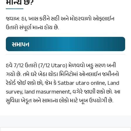
માન્ય છે?
જવાબ: હા, ખાસ કરીને સહી અને મોહરવાળો ઓફલાઈન
ઉતારો સંપૂર્ણ માન્ય હોય છે.
સમાપન
હવે 7/12 ઉતારો (7/12 Utaro) મેળવવો બહુ સરળ બની
ગયો છે. તમે ઘરે બેઠા થોડા મિનિટોમાં ઓનલાઈન જમીનનો
રેકોર્ડ જોઈ શકો છો, જેમ કે Satbar utaro online, Land
survey, land masurmenent, વગેરે જાણી શકો છો. આ
સુવિધા ખેડૂત અને સામાન્ય લોકો માટે ખૂબ ઉપયોગી છે.