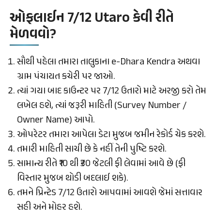
ઓફલાઈન 7/12 Utaro કેવી રીતે
મેળવવો?
સૌથી પહેલા તમારા તાલુકાના e-Dhara Kendra અથવા
ગ્રામ પંચાયત કચેરી પર જાઓ.
ત્યાં ગયા બાદ કાઉન્ટર પર 7/12 ઉતારો માટે અરજી કરો તેમ
લખેલ હશે, ત્યાં જરૂરી માહિતી (Survey Number /
Owner Name) આપો.
ઓપરેટર તમારા આપેલા ડેટા મુજબ જમીન રેકોર્ડ ચેક કરશે.
તમારી માહિતી સાચી છે કે નહીં તેની પુષ્ટિ કરશે.
સામાન્ય રીતે ₹10 થી ₹30 જેટલી ફી લેવામાં આવે છે (ફી
વિસ્તાર મુજબ થોડી બદલાઈ શકે).
તમને પ્રિન્ટેડ 7/12 ઉતારો આપવામાં આવશે જેમાં સત્તાવાર
સહી અને મોહર હશે.