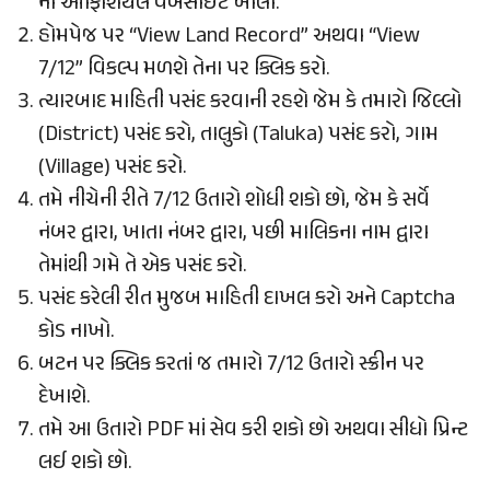
ની ઓફિશિયલ વેબસાઈટ ખોલો.
હોમપેજ પર “View Land Record” અથવા “View
7/12” વિકલ્પ મળશે તેના પર ક્લિક કરો.
ત્યારબાદ માહિતી પસંદ કરવાની રહશે જેમ કે તમારો જિલ્લો
(District) પસંદ કરો, તાલુકો (Taluka) પસંદ કરો, ગામ
(Village) પસંદ કરો.
તમે નીચેની રીતે 7/12 ઉતારો શોધી શકો છો, જેમ કે સર્વે
નંબર દ્વારા, ખાતા નંબર દ્વારા, પછી માલિકના નામ દ્વારા
તેમાંથી ગમે તે એક પસંદ કરો.
પસંદ કરેલી રીત મુજબ માહિતી દાખલ કરો અને Captcha
કોડ નાખો.
બટન પર ક્લિક કરતાં જ તમારો 7/12 ઉતારો સ્ક્રીન પર
દેખાશે.
તમે આ ઉતારો PDF માં સેવ કરી શકો છો અથવા સીધો પ્રિન્ટ
લઈ શકો છો.