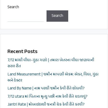
Search
Search
Recent Posts
7/12 માંથી વીઘા-ગુંઠા ગણો | તમારા ખેતરના વીઘા જાણવાની
સરળ રીત
Land Measurement | જમીન માપણી એકમ: એકર, વિઘા, ગુંઠા
અને હેક્ટર
Land By Name | નામ પરથી જમીન કેવી રીતે શોધવી?
7/12 utara માં પિતાના મૃત્યુ પછી નામ કેવી રીતે ચડાવવું?
Jantri Rate | મોબાઇલથી જનત્રી ચેક કેવી રીતે કરવી?