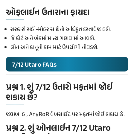
ઓફલાઈન ઉતારાના ફાયદા
સરકારી સહી-મોહર સાથેનો અધિકૃત દસ્તાવેજ હશે.
જે કોર્ટ અને બેંકમાં માન્ય ગણવામાં આવશે.
લોન અને કાનૂની કામ માટે ઉપયોગી નીવડશે.
7/12 Utaro FAQs
પ્રશ્ન 1. શું 7/12 ઉતારો મફતમાં જોઈ
શકાય છે?
જવાબ: હા, AnyRoR વેબસાઈટ પર મફતમાં જોઈ શકાય છે.
પ્રશ્ન 2. શું ઓનલાઈન 7/12 Utaro