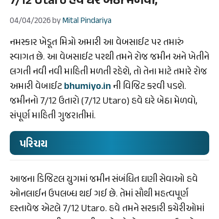
7/12 Utaro હવે ઘરે બેઠા મેળવો,
04/04/2026
by
Mital Pindariya
નમસ્કાર ખેડૂત મિત્રો અમારી આ વેબસાઈટ પર તમારું
સ્વાગત છે. આ વેબસાઈટ પરથી તમને રોજ જમીન અને ખેતીને
લગતી નવી નવી માહિતી મળતી રહેશે, તો તેના માટે તમારે રોજ
અમારી વેબાઈટ
bhumiyo.in
ની વિજિટ કરવી પડશે.
જમીનનો 7/12 ઉતારો (7/12 Utaro) હવે ઘરે બેઠા મેળવો,
સંપૂર્ણ માહિતી ગુજરાતીમાં.
પરિચય
આજના ડિજિટલ યુગમાં જમીન સંબંધિત ઘણી સેવાઓ હવે
ઓનલાઈન ઉપલબ્ધ થઈ ગઈ છે. તેમાં સૌથી મહત્વપૂર્ણ
દસ્તાવેજ એટલે 7/12 Utaro. હવે તમને સરકારી કચેરીઓમાં