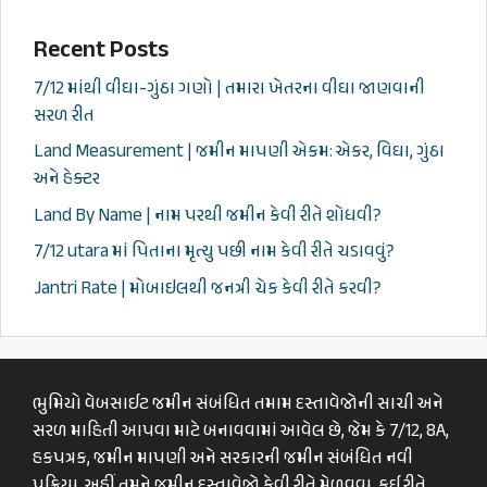
Recent Posts
7/12 માંથી વીઘા-ગુંઠા ગણો | તમારા ખેતરના વીઘા જાણવાની
સરળ રીત
Land Measurement | જમીન માપણી એકમ: એકર, વિઘા, ગુંઠા
અને હેક્ટર
Land By Name | નામ પરથી જમીન કેવી રીતે શોધવી?
7/12 utara માં પિતાના મૃત્યુ પછી નામ કેવી રીતે ચડાવવું?
Jantri Rate | મોબાઇલથી જનત્રી ચેક કેવી રીતે કરવી?
ભુમિયો વેબસાઈટ જમીન સંબંધિત તમામ દસ્તાવેજોની સાચી અને
સરળ માહિતી આપવા માટે બનાવવામાં આવેલ છે, જેમ કે 7/12, 8A,
હકપત્રક, જમીન માપણી અને સરકારની જમીન સંબંધિત નવી
પ્રક્રિયા. અહીં તમને જમીન દસ્તાવેજો કેવી રીતે મેળવવા, કઈ રીતે