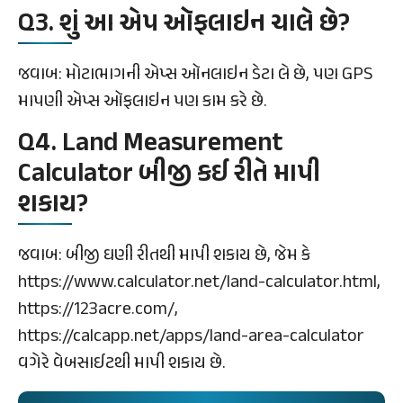
Q3. શું આ એપ ઑફલાઇન ચાલે છે?
જવાબ: મોટાભાગની એપ્સ ઑનલાઇન ડેટા લે છે, પણ GPS
માપણી એપ્સ ઑફલાઇન પણ કામ કરે છે.
Q4. Land Measurement
Calculator બીજી કઈ રીતે માપી
શકાય?
જવાબ: બીજી ઘણી રીતથી માપી શકાય છે, જેમ કે
https://www.calculator.net/land-calculator.html,
https://123acre.com/,
https://calcapp.net/apps/land-area-calculator
વગેરે વેબસાઈટથી માપી શકાય છે.