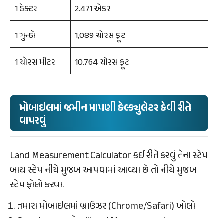
1 હેક્ટર
2.471 એકર
1 ગુન્ઠો
1,089 ચોરસ ફૂટ
1 ચોરસ મીટર
10.764 ચોરસ ફૂટ
મોબાઇલમાં જમીન માપણી કેલ્ક્યુલેટર કેવી રીતે
વાપરવું
Land Measurement Calculator કઈ રીતે કરવું તેના સ્ટેપ
બાય સ્ટેપ નીચે મુજબ આપવામાં આવ્યા છે તો નીચે મુજબ
સ્ટેપ ફોલો કરવા.
તમારા મોબાઇલમાં બ્રાઉઝર (Chrome/Safari) ખોલો