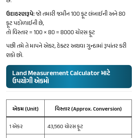
છે.
ઉદાહરણરૂપે:
જો તમારી જમીન 100 ફૂટ લંબાઈની અને 80
ફૂટ પહોળાઈની છે,
તો વિસ્તાર = 100 × 80 = 8000 ચોરસ ફૂટ
પછી તમે તે માપને એકર, હેક્ટર અથવા ગુન્ઠામાં રૂપાંતર કરી
શકો છો.
Land Measurement Calculator માટે
ઉપયોગી એકમો
એકમ (Unit)
વિસ્તાર (Approx. Conversion)
1 એકર
43,560 ચોરસ ફૂટ