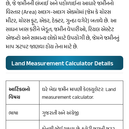
છે, જે જમીનની લંબાઈ અને પહોળાઈના આધારે જમીનનો
વિસ્તાર (Area) અલગ-અલગ એકમોમાં (જેમ કે ચોરસ
મીટર, ચોરસ ફૂટ, એકર, હેક્ટર, ગુન્ઠા વગેરે) બતાવે છે. આ
સાધન ખાસ કરીને ખેડૂત, જમીન વેપારીઓ, રિયલ એસ્ટેટ
એજન્ટો અને સામાન્ય લોકો માટે ઉપયોગી છે, જેમને જમીનનું
માપ ઝટપટ જાણવા હોય તેના માટે છે.
Land Measurement Calculator Details
આર્ટિકલનો
ઘરે બેઠા જમીન માપણી કેલ્કયુલેટર: Land
વિષય
measurement calculator.
ભાષા
ગુજરાતી અને અંગ્રેજી