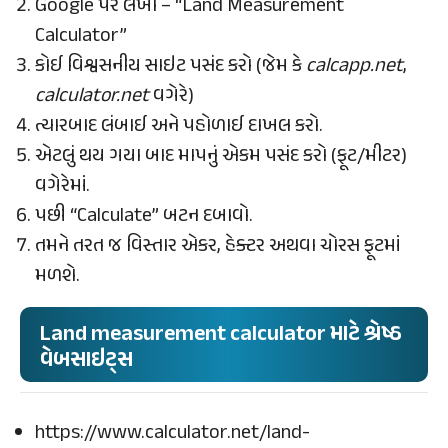
Google પર લખો – “Land Measurement
Calculator”
કોઈ વિશ્વસનીય સાઇટ પસંદ કરો (જેમ કે
calcapp.net
,
calculator.net
વગેરે)
ત્યારબાદ લંબાઈ અને પહોળાઈ દાખલ કરો.
એટલું થય ગયા બાદ માપનું એકમ પસંદ કરો (ફૂટ/મીટર)
વગેરેમાં.
પછી “Calculate” બટન દબાવો.
તમને તરત જ વિસ્તાર એકર, હેક્ટર અથવા ચોરસ ફૂટમાં
મળશે.
Land measurement calculator માટે શ્રેષ્ઠ
વેબસાઇટ્સ
https://www.calculator.net/land-