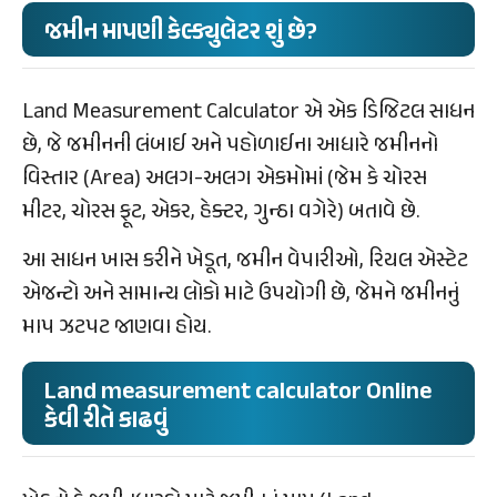
જમીન માપણી કેલ્ક્યુલેટર શું છે?
Land Measurement Calculator એ એક ડિજિટલ સાધન
છે, જે જમીનની લંબાઈ અને પહોળાઈના આધારે જમીનનો
વિસ્તાર (Area) અલગ-અલગ એકમોમાં (જેમ કે ચોરસ
મીટર, ચોરસ ફૂટ, એકર, હેક્ટર, ગુન્ઠા વગેરે) બતાવે છે.
આ સાધન ખાસ કરીને ખેડૂત, જમીન વેપારીઓ, રિયલ એસ્ટેટ
એજન્ટો અને સામાન્ય લોકો માટે ઉપયોગી છે, જેમને જમીનનું
માપ ઝટપટ જાણવા હોય.
Land measurement calculator Online
કેવી રીતે કાઢવું