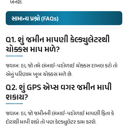
બનશે.
સામાન્ય પ્રશ્નો (FAQs)
Q1. શું જમીન માપણી કેલ્ક્યુલેટરથી
ચોક્કસ માપ મળે?
જવાબ: હા, જો તમે લંબાઈ-પહોળાઈ ચોક્કસ દાખલ કરો તો
એનું પરિણામ ખૂબ ચોક્કસ મળે છે.
Q2. શું GPS એપ્સ વગર જમીન માપી
શકાય?
જવાબ: હા, જો જમીનની લંબાઈ-પહોળાઈ માપણી ફિતા કે
દોરાથી માપી શકો તો પણ કેલ્ક્યુલેટર કામ કરશે.