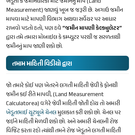
ખેડૂતો કે જમીનધારકો માટે જમીનનું માપ (Land
Measurement) જાણવું ખૂબ જ જરૂરી છે. અગાઉ જમીન
માપવા માટે માપણી વિભાગ અથવા સર્વેયર પર આધાર
રાખવો પડતો હતો, પણ હવે
“જમીન માપણી કેલ્ક્યુલેટર”
દ્વારા તમે તમારા મોબાઇલ કે કમ્પ્યુટર પરથી જ સરળતાથી
જમીનનું માપ જાણી શકો છો.
તમામ માહિતી વિડીયો દ્વારા
જો તમારે કોઈ પણ ખેતરને લગતી માહિતી જેવી કે ફોનથી
જમીન કઈ રીતે માપવી, (Land Measurement
Calculatorea) વગેરે જેવી માહિતી જોતી હોય તો અમારી
ખેડૂતભાઈ યૂટ્યૂબે ચેનલ
મુલાકાત કરી શકો છો. ચેનલ પર
જઈને માહિતી મેળવી શકો છો. અને અમારી ચેનલની રોજ
વિજિટ કરતા રહો ત્યાંથી તમને રોજ ખેડૂતને લગતી માહિતી