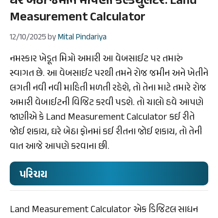
ઘરે બેઠા જમીન માપણી કેલ્કયુલેટર: Land
Measurement Calculator
12/10/2025
by
Mital Pindariya
નમસ્કાર ખેડૂત મિત્રો અમારી આ વેબસાઈટ પર તમારું
સ્વાગત છે. આ વેબસાઈટ પરથી તમને રોજ જમીન અને ખેતીને
લગતી નવી નવી માહિતી મળતી રહેશે, તો તેના માટે તમારે રોજ
અમારી વેબાઈટની વિજિટ કરવી પડશે. તો ચાલો હવે આપણે
જાણીએ કે Land Measurement Calculator કઈ રીતે
જોઈ શકાય, ઘરે બેઠા ફોનમાં કઈ રીતના જોઈ શકાય, તો તેની
વાત આજે આપણે કરવાના છી.
પરિચય
Land Measurement Calculator એક ડિજિટલ સાધન