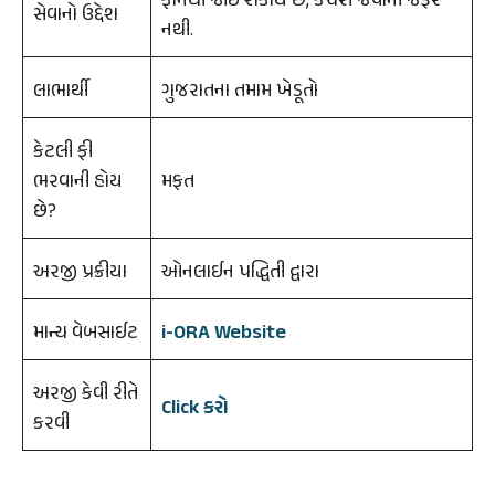
ફોનથી જોઈ શકાય છે, કચેરી જવાની જરૂર
સેવાનો ઉદ્દેશ
નથી.
લાભાર્થી
ગુજરાતના તમામ ખેડૂતો
કેટલી ફી
ભરવાની હોય
મફત
છે?
અરજી પ્રક્રીયા
ઓનલાઈન પદ્ધિતી દ્વારા
માન્ય વેબસાઈટ
i-ORA Website
અરજી કેવી રીતે
Click કરો
કરવી