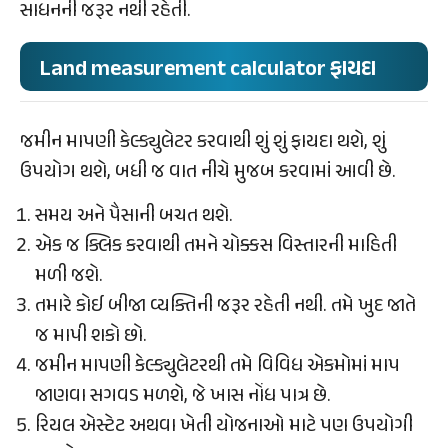
સાધનની જરૂર નથી રહેતી.
Land measurement calculator ફાયદા
જમીન માપણી કેલ્ક્યુલેટર કરવાથી શું શું ફાયદા થશે, શું
ઉપયોગ થશે, બધી જ વાત નીચે મુજબ કરવામાં આવી છે.
સમય અને પૈસાની બચત થશે.
એક જ ક્લિક કરવાથી તમને ચોક્કસ વિસ્તારની માહિતી
મળી જશે.
તમારે કોઈ બીજા વ્યક્તિની જરૂર રહેતી નથી. તમે ખુદ જાતે
જ માપી શકો છો.
જમીન માપણી કેલ્ક્યુલેટરથી તમે વિવિધ એકમોમાં માપ
જાણવા સગવડ મળશે, જે ખાસ નોંધ પાત્ર છે.
રિયલ એસ્ટેટ અથવા ખેતી યોજનાઓ માટે પણ ઉપયોગી