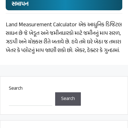
સમાપન
Land Measurement Calculator એક આધુનિક ડિજિટલ
સાધન છે જે ખેડૂત અને જમીનધારકો માટે જમીનનું માપ સરળ,
ઝડપી અને ચોક્કસ રીતે બતાવે છે. હવે તમે ઘરે બેઠા જ તમારા
ખેતર કે પ્લોટનું માપ જાણી શકો છો. એકર, હેક્ટર કે ગુન્ઠામાં.
Search
Search