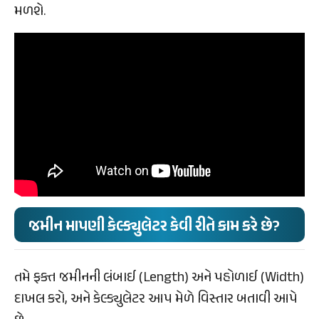
મળશે.
જમીન માપણી કેલ્ક્યુલેટર કેવી રીતે કામ કરે છે?
તમે ફક્ત જમીનની લંબાઈ (Length) અને પહોળાઈ (Width)
દાખલ કરો, અને કેલ્ક્યુલેટર આપ મેળે વિસ્તાર બતાવી આપે