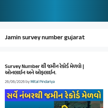
Jamin survey number gujarat
Survey Number થી જમીન રેકોર્ડ મેળવો |
ઓનલાઈન અને ઓફલાઈન.
26/06/2026
by
Mital Pindariya