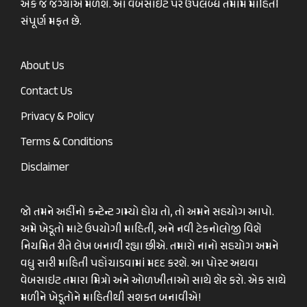
એક જ જગ્યાએ મળશે. આ વેબસાઈટ પર ઉપલબ્ધ તમામ માહિતી
સંપૂર્ણ મફત છે.
About Us
Contact Us
Privacy & Policy
Terms & Conditions
Disclaimer
જો તમને અહીંનો કન્ટેન્ટ ગમ્યો હોય તો, તો અમને સહયોગ આપો.
અમે ખેડૂતો માટે ઉપયોગી માહિતી, અને નવી ટેકનોલોજી વિશે
નિયમિત રીતે લેખ બનાવી રહ્યા છીએ. તમારો નાનો સહયોગ અમને
વધુ સારી માહિતી પહોંચાડવામાં મદદ કરશે. આ પોસ્ટ અથવા
વેબસાઇટ તમારા મિત્રો અને ઓળખીતાઓ સાથે શેર કરો. એક સાથે
મળીને ખેડૂતોને માહિતીથી સશક્ત બનાવીએ!