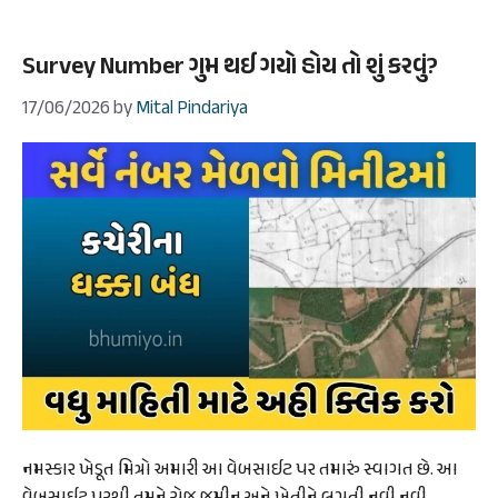
Survey Number ગુમ થઈ ગયો હોય તો શું કરવું?
17/06/2026
by
Mital Pindariya
નમસ્કાર ખેડૂત મિત્રો અમારી આ વેબસાઈટ પર તમારું સ્વાગત છે. આ