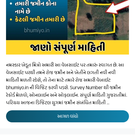
નમસ્કાર ખેડૂત મિત્રો અમારી આ વેબસાઈટ પર તમારું સ્વાગત છે. આ
વેબસાઈટ પરથી તમને રોજ જમીન અને ખેતીને લગતી નવી નવી
માહિતી મળતી રહેશે, તો તેના માટે તમારે રોજ અમારી વેબાઈટ
bhumiyo.in ની વિજિટ કરવી પડશે. Survey Number થી જમીન
રેકોર્ડ મેળવો, ઓનલાઈન અને ઓફલાઈન. સંપૂર્ણ માહિતી ગુજરાતીમાં.
પરિચય આજના ડિજિટલ યુગમાં જમીન સંબંધિત માહિતી …
આગળ વાંચો