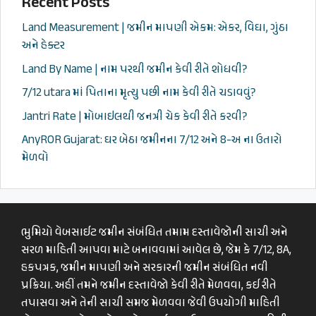
Recent Posts
Land Measurement | જમીન માપણી એકમ: એકર, વિઘા, ગુંઠા
અને હેક્ટર
Land By Name | નામ પરથી જમીન કેવી રીતે શોધવી?
7/12 utara માં પિતાના મૃત્યુ પછી નામ કેવી રીતે ચડાવવું?
Jantri Rate | મોબાઇલથી જનત્રી ચેક કેવી રીતે કરવી?
AnyROR Gujarat: ઘર બેઠા જમીનના 7/12 અને 8-અ ના ઉતારો
મેળવો
ભુમિયો વેબસાઈટ જમીન સંબંધિત તમામ દસ્તાવેજોની સાચી અને
સરળ માહિતી આપવા માટે બનાવવામાં આવેલ છે, જેમ કે 7/12, 8A,
હકપત્રક, જમીન માપણી અને સરકારની જમીન સંબંધિત નવી
પ્રક્રિયા. અહીં તમને જમીન દસ્તાવેજો કેવી રીતે મેળવવા, કઈ રીતે
તપાસવા અને તેની સાચી સમજ મેળવવા જેવી ઉપયોગી માહિતી