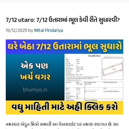
7/12 utaro: 7/12 ઉતારામાં ભૂલ કેવી રીતે સુધારવી?
19/12/2025
by
Mital Pindariya
નમસ્કાર ખેડૂત મિત્રો અમારી આ વેબસાઈટ પર તમારું સ્વાગત છે. આ