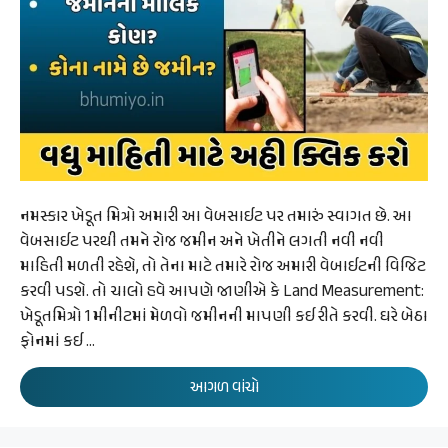
નમસ્કાર ખેડૂત મિત્રો અમારી આ વેબસાઈટ પર તમારું સ્વાગત છે. આ
વેબસાઈટ પરથી તમને રોજ જમીન અને ખેતીને લગતી નવી નવી
માહિતી મળતી રહેશે, તો તેના માટે તમારે રોજ અમારી વેબાઈટની વિજિટ
કરવી પડશે. તો ચાલો હવે આપણે જાણીએ કે Land Measurement:
ખેડૂતમિત્રો 1 મીનીટમાં મેળવો જમીનની માપણી કઈ રીતે કરવી. ઘરે બેઠા
ફોનમાં કઈ …
આગળ વાંચો