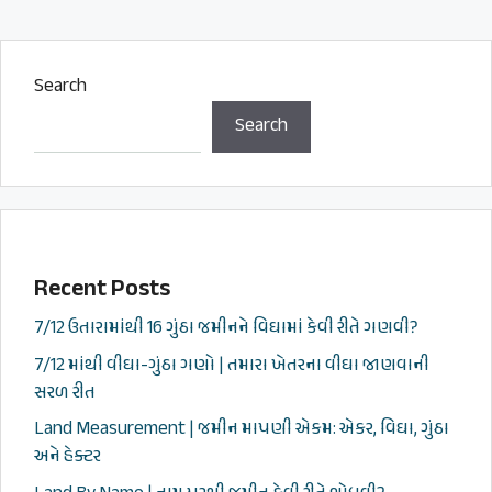
Search
Search
Recent Posts
7/12 ઉતારામાંથી 16 ગુંઠા જમીનને વિઘામાં કેવી રીતે ગણવી?
7/12 માંથી વીઘા-ગુંઠા ગણો | તમારા ખેતરના વીઘા જાણવાની
સરળ રીત
Land Measurement | જમીન માપણી એકમ: એકર, વિઘા, ગુંઠા
અને હેક્ટર