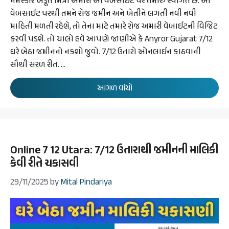
નમસ્કાર ખેડૂત મિત્રો અમારી આ વેબસાઈટ પર તમારું સ્વાગત છે. આ
વેબસાઈટ પરથી તમને રોજ જમીન અને ખેતીને લગતી નવી નવી
માહિતી મળતી રહેશે, તો તેના માટે તમારે રોજ અમારી વેબાઈટની વિજિટ
કરવી પડશે. તો ચાલો હવે આપણે જાણીએ કે Anyror Gujarat 7/12
ઘરે બેઠા જમીનનો નકશો જુવો. 7/12 ઉતારો ઓનલાઈન કાઠવાની
સૌથી સરળ રીત. …
આગળ વાંચો
Online 7 12 Utara: 7/12 ઉતારાથી જમીનની માલિકી
કેવી રીતે ચકાસવી
29/11/2025
by
Mital Pindariya