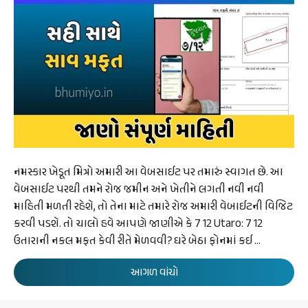
નમસ્કાર ખેડૂત મિત્રો અમારી આ વેબસાઈટ પર તમારું સ્વાગત છે. આ
વેબસાઈટ પરથી તમને રોજ જમીન અને ખેતીને લગતી નવી નવી
માહિતી મળતી રહેશે, તો તેના માટે તમારે રોજ અમારી વેબાઈટની વિજિટ
કરવી પડશે. તો ચાલો હવે આપણે જાણીએ કે 7 12 Utaro: 7 12
ઉતારાની નકલ મફત કેવી રીતે મેળવવી? ઘરે બેઠા ફોનમાં કઈ …
આગળ વાંચો