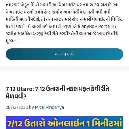
નમસ્કાર ખેડૂત મિત્રો અમારી આ વેબસાઈટ પર તમારું સ્વાગત છે. આ
વેબસાઈટ પરથી તમને રોજ જમીન અને ખેતીને લગતી નવી નવી
માહિતી મળતી રહેશે, તો તેના માટે તમારે રોજ અમારી વેબાઈટની વિજિટ
કરવી પડશે. તો ચાલો હવે આપણે જાણીએ કે AnyRoR Portal પર
જમીન સંબંધિત અરજી કેવી રીતે કરવી? તેની વાત આજે આપણે નીચે
મુજબ …
આગળ વાંચો
7 12 Utaro: 7 12 ઉતારાની નકલ મફત કેવી રીતે
મેળવવી?
28/12/2025
by
Mital Pindariya