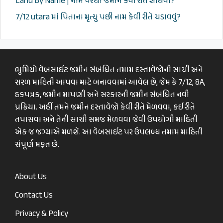
Land By Name | નામ પરથી જમીન કેવી રીતે શોધવી?
7/12 utara માં પિતાના મૃત્યુ પછી નામ કેવી રીતે ચડાવવું?
ભુમિયો વેબસાઈટ જમીન સંબંધિત તમામ દસ્તાવેજોની સાચી અને
સરળ માહિતી આપવા માટે બનાવવામાં આવેલ છે, જેમ કે 7/12, 8A,
હકપત્રક, જમીન માપણી અને સરકારની જમીન સંબંધિત નવી
પ્રક્રિયા. અહીં તમને જમીન દસ્તાવેજો કેવી રીતે મેળવવા, કઈ રીતે
તપાસવા અને તેની સાચી સમજ મેળવવા જેવી ઉપયોગી માહિતી
એક જ જગ્યાએ મળશે. આ વેબસાઈટ પર ઉપલબ્ધ તમામ માહિતી
સંપૂર્ણ મફત છે.
About Us
Contact Us
Privacy & Policy