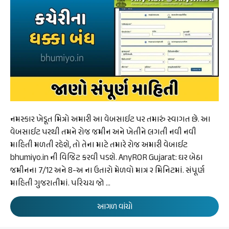
નમસ્કાર ખેડૂત મિત્રો અમારી આ વેબસાઈટ પર તમારું સ્વાગત છે. આ
વેબસાઈટ પરથી તમને રોજ જમીન અને ખેતીને લગતી નવી નવી
માહિતી મળતી રહેશે, તો તેના માટે તમારે રોજ અમારી વેબાઈટ
bhumiyo.in ની વિજિટ કરવી પડશે. AnyROR Gujarat: ઘર બેઠા
જમીનના 7/12 અને 8-અ ના ઉતારો મેળવો માત્ર ૨ મિનિટમાં. સંપૂર્ણ
માહિતી ગુજરાતીમાં. પરિચય જો …
આગળ વાંચો