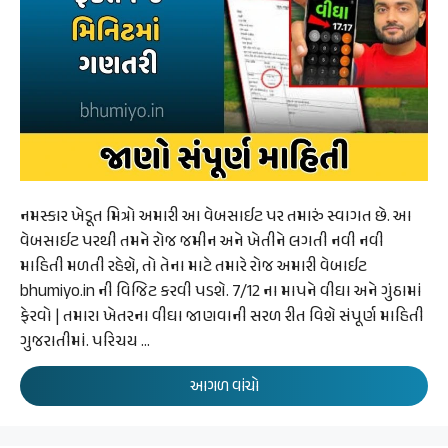
નમસ્કાર ખેડૂત મિત્રો અમારી આ વેબસાઈટ પર તમારું સ્વાગત છે. આ
વેબસાઈટ પરથી તમને રોજ જમીન અને ખેતીને લગતી નવી નવી
માહિતી મળતી રહેશે, તો તેના માટે તમારે રોજ અમારી વેબાઈટ
bhumiyo.in ની વિજિટ કરવી પડશે. 7/12 ના માપને વીઘા અને ગુંઠામાં
ફેરવો | તમારા ખેતરના વીઘા જાણવાની સરળ રીત વિશે સંપૂર્ણ માહિતી
ગુજરાતીમાં. પરિચય …
આગળ વાંચો