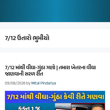
7/12 ઉતારો ભુમીયો
7/12 માંથી વીઘા-ગુંઠા ગણો | તમારા ખેતરના વીઘા
જાણવાની સરળ રીત
09/08/2026
by
Mital Pindariya