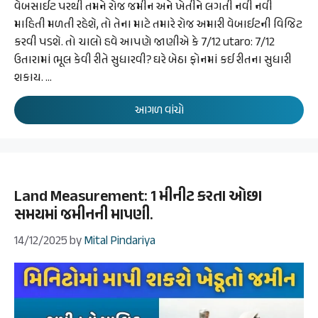
વેબસાઈટ પરથી તમને રોજ જમીન અને ખેતીને લગતી નવી નવી
માહિતી મળતી રહેશે, તો તેના માટે તમારે રોજ અમારી વેબાઈટની વિજિટ
કરવી પડશે. તો ચાલો હવે આપણે જાણીએ કે 7/12 utaro: 7/12
ઉતારામાં ભૂલ કેવી રીતે સુધારવી? ઘરે બેઠા ફોનમાં કઈ રીતના સુધારી
શકાય. …
આગળ વાંચો
Land Measurement: 1 મીનીટ કરતા ઓછા
સમયમાં જમીનની માપણી.
14/12/2025
by
Mital Pindariya