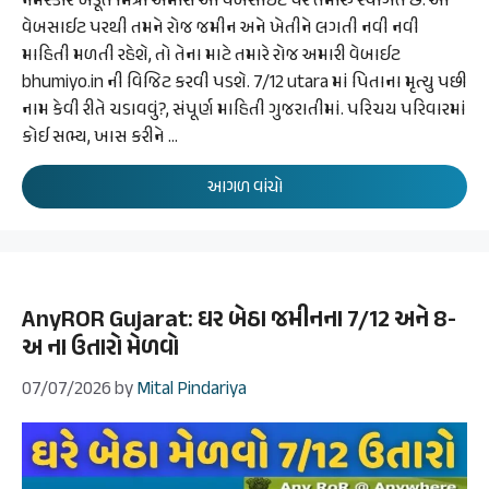
નમસ્કાર ખેડૂત મિત્રો અમારી આ વેબસાઈટ પર તમારું સ્વાગત છે. આ
વેબસાઈટ પરથી તમને રોજ જમીન અને ખેતીને લગતી નવી નવી
માહિતી મળતી રહેશે, તો તેના માટે તમારે રોજ અમારી વેબાઈટ
bhumiyo.in ની વિજિટ કરવી પડશે. 7/12 utara માં પિતાના મૃત્યુ પછી
નામ કેવી રીતે ચડાવવું?, સંપૂર્ણ માહિતી ગુજરાતીમાં. પરિચય પરિવારમાં
કોઈ સભ્ય, ખાસ કરીને …
આગળ વાંચો
AnyROR Gujarat: ઘર બેઠા જમીનના 7/12 અને 8-
અ ના ઉતારો મેળવો
07/07/2026
by
Mital Pindariya