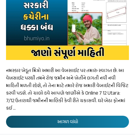
નમસ્કાર ખેડૂત મિત્રો અમારી આ વેબસાઈટ પર તમારું સ્વાગત છે. આ
વેબસાઈટ પરથી તમને રોજ જમીન અને ખેતીને લગતી નવી નવી
માહિતી મળતી રહેશે, તો તેના માટે તમારે રોજ અમારી વેબાઈટની વિજિટ
કરવી પડશે. તો ચાલો હવે આપણે જાણીએ કે Online 7 12 Utara:
7/12 ઉતારાથી જમીનની માલિકી કેવી રીતે ચકાસવી. ઘરે બેઠા ફોનમાં
કઈ …
આગળ વાંચો