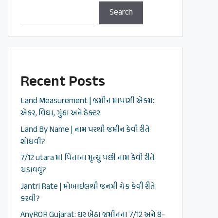
Search
Recent Posts
Land Measurement | જમીન માપણી એકમ:
એકર, વિઘા, ગુંઠા અને હેક્ટર
Land By Name | નામ પરથી જમીન કેવી રીતે
શોધવી?
7/12 utara માં પિતાના મૃત્યુ પછી નામ કેવી રીતે
ચડાવવું?
Jantri Rate | મોબાઇલથી જનત્રી ચેક કેવી રીતે
કરવી?
AnyROR Gujarat: ઘર બેઠા જમીનના 7/12 અને 8-