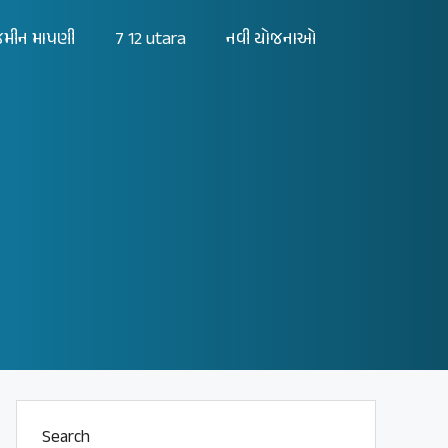
મીન માપણી
7 12 utara
નવી યોજનાઓ
Search