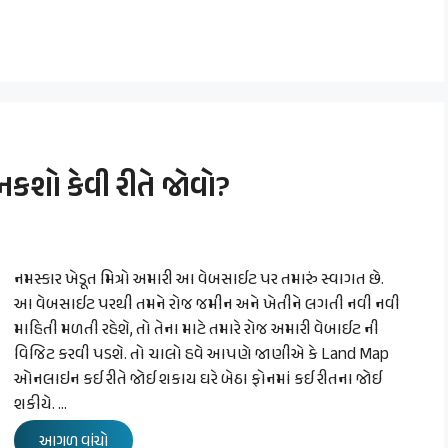
શો કેવી રીતે જોવો?
નમસ્કાર ખેડૂત મિત્રો અમારી આ વેબસાઈટ પર તમારું સ્વાગત છે.
આ વેબસાઈટ પરથી તમને રોજ જમીન અને ખેતીને લગતી નવી નવી
માહિતી મળતી રહેશે, તો તેના માટે તમારે રોજ અમારી વેબાઈટ ની
વિજિટ કરવી પડશે. તો ચાલો હવે આપણે જાણીએ કે Land Map
ઓનલાઇન કઈ રીતે જોઈ શકાય ઘરે બેઠા ફોનમાં કઈ રીતના જોઈ
શકીયે. …
આગળ વાંચો