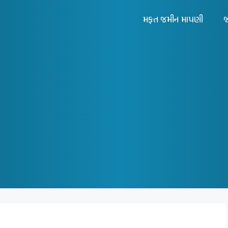
મફત જમીન માપણી
જ