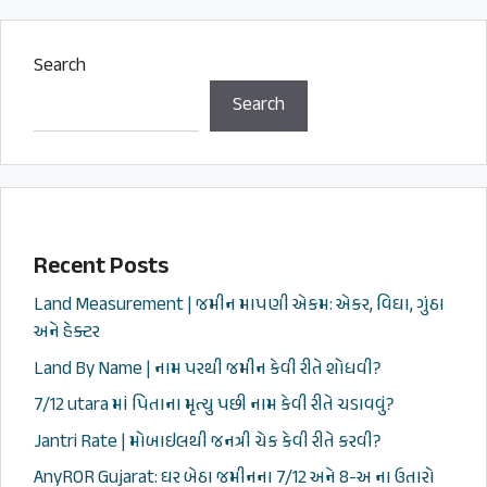
Search
Search
Recent Posts
Land Measurement | જમીન માપણી એકમ: એકર, વિઘા, ગુંઠા
અને હેક્ટર
Land By Name | નામ પરથી જમીન કેવી રીતે શોધવી?
7/12 utara માં પિતાના મૃત્યુ પછી નામ કેવી રીતે ચડાવવું?
Jantri Rate | મોબાઇલથી જનત્રી ચેક કેવી રીતે કરવી?
AnyROR Gujarat: ઘર બેઠા જમીનના 7/12 અને 8-અ ના ઉતારો