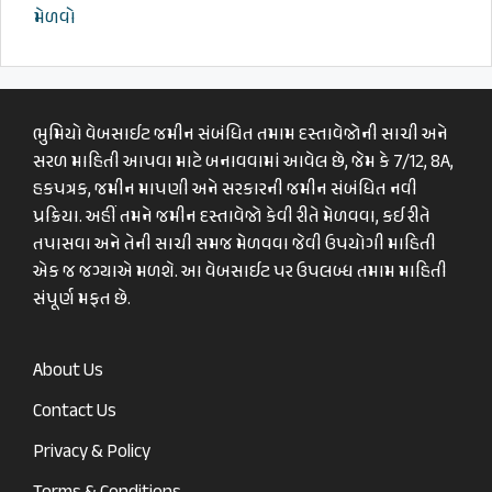
મેળવો
ભુમિયો વેબસાઈટ જમીન સંબંધિત તમામ દસ્તાવેજોની સાચી અને
સરળ માહિતી આપવા માટે બનાવવામાં આવેલ છે, જેમ કે 7/12, 8A,
હકપત્રક, જમીન માપણી અને સરકારની જમીન સંબંધિત નવી
પ્રક્રિયા. અહીં તમને જમીન દસ્તાવેજો કેવી રીતે મેળવવા, કઈ રીતે
તપાસવા અને તેની સાચી સમજ મેળવવા જેવી ઉપયોગી માહિતી
એક જ જગ્યાએ મળશે. આ વેબસાઈટ પર ઉપલબ્ધ તમામ માહિતી
સંપૂર્ણ મફત છે.
About Us
Contact Us
Privacy & Policy