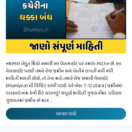
નમસ્કાર ખેડૂત મિત્રો અમારી આ વેબસાઈટ પર તમારું સ્વાગત છે. આ
વેબસાઈટ પરથી તમને રોજ જમીન અને ખેતીને લગતી નવી નવી
માહિતી મળતી રહેશે, તો તેના માટે તમારે રોજ અમારી વેબાઈટ
bhumiyo.in ની વિજિટ કરવી પડશે. ઘરે બેઠા 7-12 utara | જમીનમાં
વારસાઈ નામ કેવી રીતે ચડાવવું? સંપૂર્ણ માહિતી ગુજરાતીમાં. પરિચય
ગુજરાતમાં જમીન એ માત્ર …
આગળ વાંચો