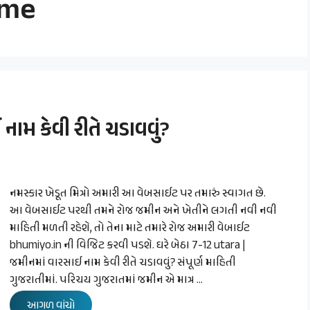
ame
નામ કેવી રીતે ચડાવવું?
નમસ્કાર ખેડૂત મિત્રો અમારી આ વેબસાઈટ પર તમારું સ્વાગત છે.
આ વેબસાઈટ પરથી તમને રોજ જમીન અને ખેતીને લગતી નવી નવી
માહિતી મળતી રહેશે, તો તેના માટે તમારે રોજ અમારી વેબાઈટ
bhumiyo.in ની વિજિટ કરવી પડશે. ઘરે બેઠા 7-12 utara |
જમીનમાં વારસાઈ નામ કેવી રીતે ચડાવવું? સંપૂર્ણ માહિતી
ગુજરાતીમાં. પરિચય ગુજરાતમાં જમીન એ માત્ર …
આગળ વાંચો