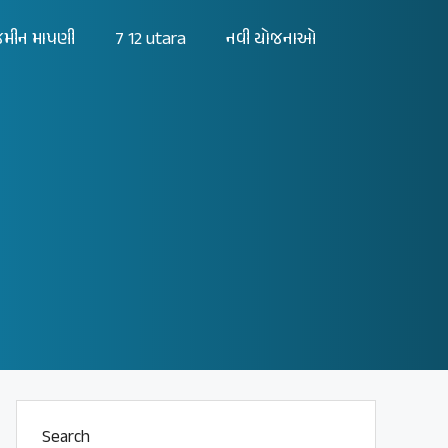
મીન માપણી
7 12 utara
નવી યોજનાઓ
Search