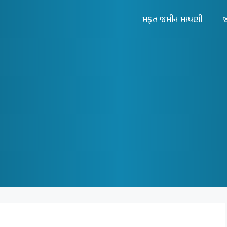
મફત જમીન માપણી
જ