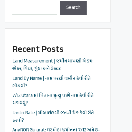
Search
Recent Posts
Land Measurement | જમીન માપણી એકમ:
એકર, વિઘા, ગુંઠા અને હેક્ટર
Land By Name | નામ પરથી જમીન કેવી રીતે
શોધવી?
7/12 utara માં પિતાના મૃત્યુ પછી નામ કેવી રીતે
ચડાવવું?
Jantri Rate | મોબાઇલથી જનત્રી ચેક કેવી રીતે
કરવી?
AnyROR Gujarat: ઘર બેઠા જમીનના 7/12 અને 8-