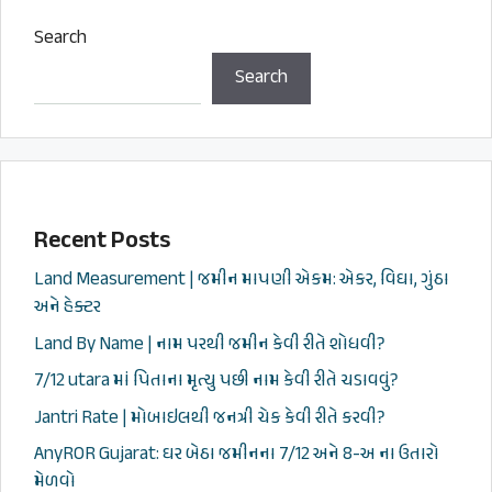
Search
Search
Recent Posts
Land Measurement | જમીન માપણી એકમ: એકર, વિઘા, ગુંઠા
અને હેક્ટર
Land By Name | નામ પરથી જમીન કેવી રીતે શોધવી?
7/12 utara માં પિતાના મૃત્યુ પછી નામ કેવી રીતે ચડાવવું?
Jantri Rate | મોબાઇલથી જનત્રી ચેક કેવી રીતે કરવી?
AnyROR Gujarat: ઘર બેઠા જમીનના 7/12 અને 8-અ ના ઉતારો
મેળવો