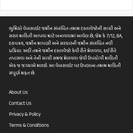
ભુમિયો વેબસાઈટ જમીન સંબંધિત તમામ દસ્તાવેજોની સાચી અને
સરળ માહિતી આપવા માટે બનાવવામાં આવેલ છે, જેમ કે 7/12, 8A,
હકપત્રક, જમીન માપણી અને સરકારની જમીન સંબંધિત નવી
પ્રક્રિયા. અહીં તમને જમીન દસ્તાવેજો કેવી રીતે મેળવવા, કઈ રીતે
તપાસવા અને તેની સાચી સમજ મેળવવા જેવી ઉપયોગી માહિતી
એક જ જગ્યાએ મળશે. આ વેબસાઈટ પર ઉપલબ્ધ તમામ માહિતી
સંપૂર્ણ મફત છે.
About Us
Contact Us
Privacy & Policy
Terms & Conditions