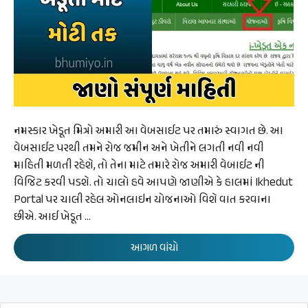
નમસ્કાર ખેડૂત મિત્રો અમારી આ વેબસાઈટ પર તમારું સ્વાગત છે. આ
વેબસાઈટ પરથી તમને રોજ જમીન અને ખેતીને લગતી નવી નવી
માહિતી મળતી રહેશે, તો તેના માટે તમારે રોજ અમારી વેબાઈટ ની
વિજિટ કરવી પડશે. તો ચાલો હવે આપણે જાણીએ કે હાલમાં Ikhedut
Portal પર ચાલી રહેલ ઓનલાઇન યોજનાઓ વિશે વાત કરવાના
છીએ. આઈ ખેડૂત …
આગળ વાંચો