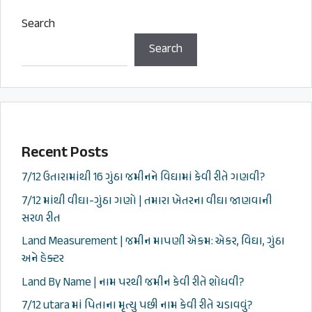
Search
Search
Recent Posts
7/12 ઉતારામાંથી 16 ગુંઠા જમીનને વિઘામાં કેવી રીતે ગણવી?
7/12 માંથી વીઘા-ગુંઠા ગણો | તમારા ખેતરના વીઘા જાણવાની
સરળ રીત
Land Measurement | જમીન માપણી એકમ: એકર, વિઘા, ગુંઠા
અને હેક્ટર
Land By Name | નામ પરથી જમીન કેવી રીતે શોધવી?
7/12 utara માં પિતાના મૃત્યુ પછી નામ કેવી રીતે ચડાવવું?