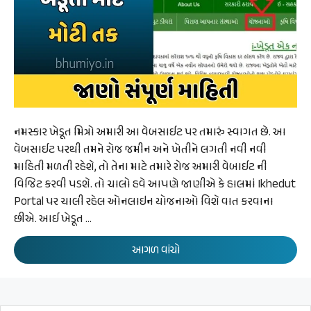
નમસ્કાર ખેડૂત મિત્રો અમારી આ વેબસાઈટ પર તમારું સ્વાગત છે. આ
વેબસાઈટ પરથી તમને રોજ જમીન અને ખેતીને લગતી નવી નવી
માહિતી મળતી રહેશે, તો તેના માટે તમારે રોજ અમારી વેબાઈટ ની
વિજિટ કરવી પડશે. તો ચાલો હવે આપણે જાણીએ કે હાલમાં Ikhedut
Portal પર ચાલી રહેલ ઓનલાઇન યોજનાઓ વિશે વાત કરવાના
છીએ. આઈ ખેડૂત …
આગળ વાંચો