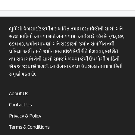
ભુમિયો વેબસાઈટ જમીન સંબંધિત તમામ દસ્તાવેજોની સાચી અને
સરળ માહિતી આપવા માટે બનાવવામાં આવેલ છે, જેમ કે 7/12, 8A,
હકપત્રક, જમીન માપણી અને સરકારની જમીન સંબંધિત નવી
પ્રક્રિયા. અહીં તમને જમીન દસ્તાવેજો કેવી રીતે મેળવવા, કઈ રીતે
તપાસવા અને તેની સાચી સમજ મેળવવા જેવી ઉપયોગી માહિતી
એક જ જગ્યાએ મળશે. આ વેબસાઈટ પર ઉપલબ્ધ તમામ માહિતી
સંપૂર્ણ મફત છે.
About Us
Contact Us
Privacy & Policy
Terms & Conditions