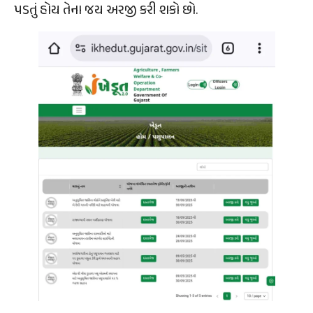
પડતું હોય તેના જય અરજી કરી શકો છો.