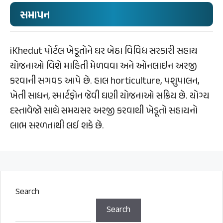
સમાપન
iKhedut પોર્ટલ ખેડૂતોને ઘર બેઠા વિવિધ સરકારી સહાય
યોજનાઓ વિશે માહિતી મેળવવા અને ઑનલાઇન અરજી
કરવાની સગવડ આપે છે. હાલ horticulture, પશુપાલન,
ખેતી સાધન, સ્માર્ટફોન જેવી ઘણી યોજનાઓ સક્રિય છે. યોગ્ય
દસ્તાવેજો સાથે સમયસર અરજી કરવાથી ખેડૂતો સહાયનો
લાભ સરળતાથી લઈ શકે છે.
Search
Search