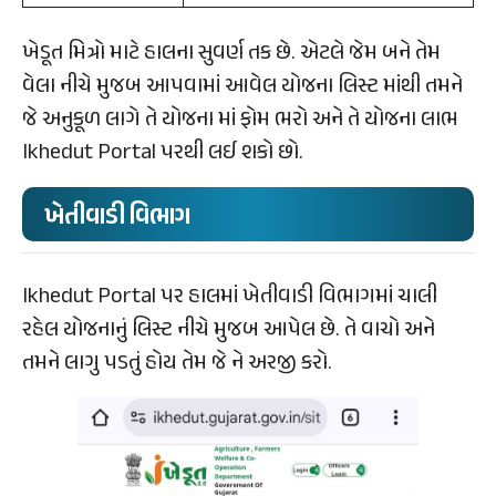
ખેડૂત મિત્રો માટે હાલના સુવર્ણ તક છે. એટલે જેમ બને તેમ
વેલા નીચે મુજબ આપવામાં આવેલ યોજના લિસ્ટ માંથી તમને
જે અનુકૂળ લાગે તે યોજના માં ફોમ ભરો અને તે યોજના લાભ
Ikhedut Portal પરથી લઈ શકો છો.
ખેતીવાડી વિભાગ
Ikhedut Portal પર હાલમાં ખેતીવાડી વિભાગમાં ચાલી
રહેલ યોજનાનું લિસ્ટ નીચે મુજબ આપેલ છે. તે વાચો અને
તમને લાગુ પડતું હોય તેમ જે ને અરજી કરો.