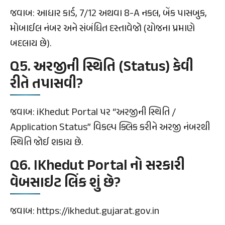
જવાબ: આધાર કાર્ડ, 7/12 અથવા 8-A નકલ, બેંક પાસબુક,
મોબાઈલ નંબર અને સંબંધિત દસ્તાવેજો (યોજના પ્રમાણે
બદલાય છે).
Q5. અરજીની સ્થિતિ (Status) કેવી
રીતે તપાસવી?
જવાબ: iKhedut Portal પર “અરજીની સ્થિતિ /
Application Status” વિકલ્પ ક્લિક કરીને અરજી નંબરથી
સ્થિતિ જોઈ શકાય છે.
Q6. IKhedut Portal નો સરકારી
વેબસાઇટ લિંક શું છે?
જવાબ: https://ikhedut.gujarat.gov.in