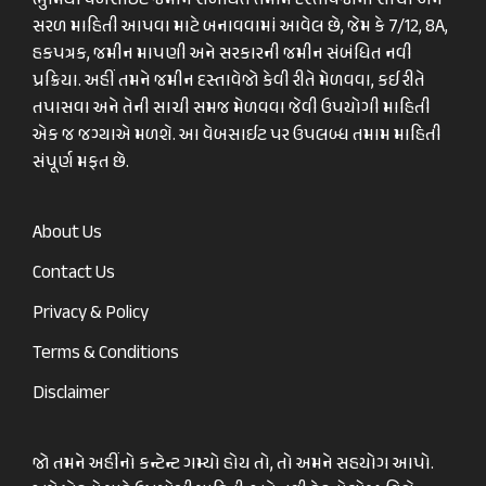
ભુમિયો વેબસાઈટ જમીન સંબંધિત તમામ દસ્તાવેજોની સાચી અને
સરળ માહિતી આપવા માટે બનાવવામાં આવેલ છે, જેમ કે 7/12, 8A,
હકપત્રક, જમીન માપણી અને સરકારની જમીન સંબંધિત નવી
પ્રક્રિયા. અહીં તમને જમીન દસ્તાવેજો કેવી રીતે મેળવવા, કઈ રીતે
તપાસવા અને તેની સાચી સમજ મેળવવા જેવી ઉપયોગી માહિતી
એક જ જગ્યાએ મળશે. આ વેબસાઈટ પર ઉપલબ્ધ તમામ માહિતી
સંપૂર્ણ મફત છે.
About Us
Contact Us
Privacy & Policy
Terms & Conditions
Disclaimer
જો તમને અહીંનો કન્ટેન્ટ ગમ્યો હોય તો, તો અમને સહયોગ આપો.