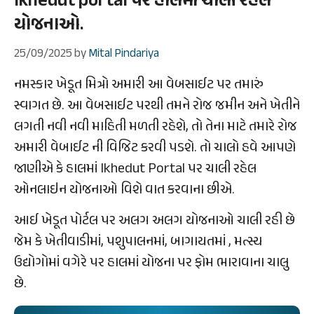
Ikhedut portal પર હાલમાં ચાલી રહેલ
યોજનાઓ.
25/09/2025
by
Mital Pindariya
નમસ્કાર ખેડૂત મિત્રો અમારી આ વેબસાઈટ પર તમારું
સ્વાગત છે. આ વેબસાઈટ પરથી તમને રોજ જમીન અને ખેતીને
લગતી નવી નવી માહિતી મળતી રહેશે, તો તેના માટે તમારે રોજ
અમારી વેબાઈટ ની વિજિટ કરવી પડશે. તો ચાલો હવે આપણે
જાણીએ કે હાલમાં Ikhedut Portal પર ચાલી રહેલ
ઓનલાઇન યોજનાઓ વિશે વાત કરવાના છીએ.
આઈ ખેડૂત પોર્ટલ પર અલગ અલગ યોજનાઓ ચાલી રહી છે
જેમ કે ખેતીવાડીમાં, પશુપાલનમાં, બાગાયતમાં , મત્સ્ય
ઉદ્યોગોમાં વગેરે પર હાલમાં યોજના પર ફોમ ભારાવાના ચાલુ
છે.