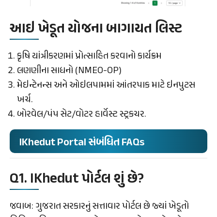
આઇ ખેડૂત યોજના બાગાયત લિસ્ટ
કૃષિ યાંત્રીકરણમાં પ્રોત્સાહિત કરવાનો કાર્યક્રમ
લણણીના સાધનો (NMEO-OP)
મેઇન્ટેનન્સ અને ઓઇલપામમાં આંતરપાક માટે ઇનપુટસ
ખર્ચ.
બોરવેલ/પંપ સેટ/વોટર હાર્વેસ્ટ સ્ટ્રકચર.
IKhedut Portal સંબંધિત FAQs
Q1. IKhedut પોર્ટલ શું છે?
જવાબ: ગુજરાત સરકારનું સત્તાવાર પોર્ટલ છે જ્યાં ખેડૂતો