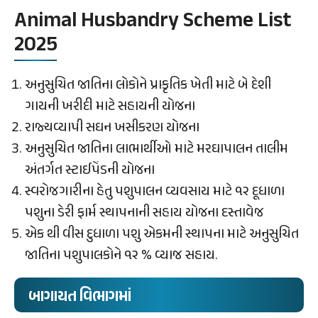
Animal Husbandry Scheme List
2025
અનુસુચિત જાતિના લોકોને પ્રાકૃતિક ખેતી માટે બે દેશી
ગાયની ખરીદી માટે સહાયની યોજના
રાજ્યવ્યાપી સઘન ખસીકરણ યોજના
અનુસુચિત જાતિના લાભાર્થીઓ માટે મરઘાપાલન તાલીમ
અંતર્ગત સ્ટાઈપેંડની યોજના
સ્વરોજગારીના હેતુ પશુપાલન વ્યવસાય માટે ૧૨ દૂધાળા
પશુના ડેરી ફાર્મ સ્થાપનાની સહાય યોજના દસ્તાવેજ
એક થી વીસ દુધાળા પશુ એકમની સ્થાપના માટે અનુસુચિત
જાતિના પશુપાલકોને ૧૨ % વ્યાજ સહાય.
બાગાયત વિભાગમાં