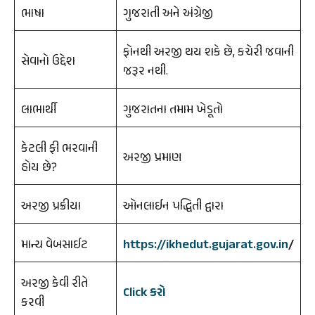
ભાષા
ગુજરાતી અને અંગ્રેજી
ફોનથી અરજી થય શકે છે, કચેરી જવાની
સેવાનો ઉદ્દેશ
જરૂર નથી.
લાભાર્થી
ગુજરાતના તમામ ખેડૂતો
કેટલી ફી ભરવાની
અરજી પ્રમાણ
હોય છે?
અરજી પ્રક્રીયા
ઓનલાઈન પદ્ધિતી દ્વારા
માન્ય વેબસાઈટ
https://ikhedut.gujarat.gov.in
/
અરજી કેવી રીતે
Click કરો
કરવી