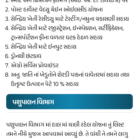
સ્માર્ટ અને પ્રિસિઝન ફાર્મિંગ (આઈ. ઓ. ટી. ડિવાઇઝ) પર
પોસ્ટ હાર્વેસ્ટ વેલ્યુ ચેઇન ઓઈલસીડ યોજના
સેન્દ્રિય ખેતી રેસીડયુ માટે ટેસ્ટીંગ/નમુના ચકાસણી સહાય
સેન્દ્રિય ખેતી માટે રજીસ્ટ્રેશન, ઇન્સ્પેકશન, સર્ટીફિકેશન,
ટ્રાન્સપોર્ટેશન ફીના વળતર ઘટક હેઠળ સહાય
સેન્દ્રિય ખેતી માટે ઈનપુટ સહાય
ડ્રોનથી છંટકાવ
એગ્રો સર્વિસ પ્રોવાઇડર
અનુ. જાતિ નાં ખેડૂતોને શેરડી પાકનાં વાવેતરમાં સહાય તથા
ઉત્કૃષ્ટ ઉત્પાદન પેટે 10 % સહાય
પશુપાલન વિભાગ
પશુપાલન વિભાગ માં હાલ માં ચાલી રહેલ યોજના નું લિસ્ટ
તમને નીચે મુજબ આપવામાં આવ્યું છે. તે વાંચી ને તમને લાગુ