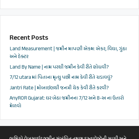
Recent Posts
Land Measurement | જમીન માપણી એકમ: એકર, વિઘા, ગુંઠા
અને હેક્ટર
Land By Name | નામ પરથી જમીન કેવી રીતે શોધવી?
7/12 utara માં પિતાના મૃત્યુ પછી નામ કેવી રીતે ચડાવવું?
Jantri Rate | મોબાઇલથી જનત્રી ચેક કેવી રીતે કરવી?
AnyROR Gujarat: ઘર બેઠા જમીનના 7/12 અને 8-અ ના ઉતારો
મેળવો