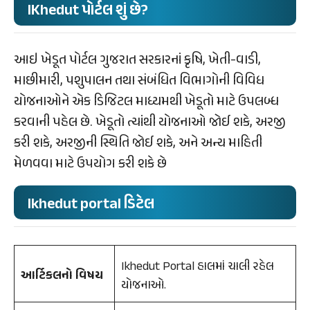
IKhedut પોર્ટલ શું છે?
આઇ ખેડૂત પોર્ટલ ગુજરાત સરકારનાં કૃષિ, ખેતી-વાડી,
માછીમારી, પશુપાલન તથા સંબંધિત વિભાગોની વિવિધ
યોજનાઓને એક ડિજિટલ માધ્યમથી ખેડૂતો માટે ઉપલબ્ધ
કરવાની પહેલ છે. ખેડૂતો ત્યાંથી યોજનાઓ જોઈ શકે, અરજી
કરી શકે, અરજીની સ્થિતિ જોઈ શકે, અને અન્ય માહિતી
મેળવવા માટે ઉપયોગ કરી શકે છે
Ikhedut portal ડિટેલ
Ikhedut Portal હાલમાં ચાલી રહેલ
આર્ટિકલનો વિષય
યોજનાઓ.