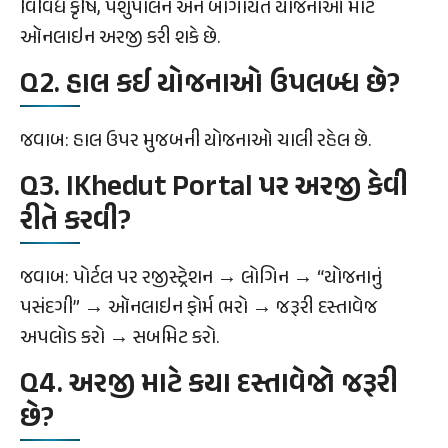
વિવિધ કૃષિ, પશુપાલન અને બાગાયત યોજનાઓ માટે
ઑનલાઇન અરજી કરી શકે છે.
Q2. હાલ કઈ યોજનાઓ ઉપલબ્ધ છે?
જવાબ: હાલ ઉપર મુજબની યોજનાઓ ચાલી રહેલ છે.
Q3. IKhedut Portal પર અરજી કેવી
રીતે કરવી?
જવાબ: પોર્ટલ પર રજીસ્ટ્રેશન → લોગિન → “યોજનાનું
પસંદગી” → ઑનલાઇન ફોર્મ ભરો → જરૂરી દસ્તાવેજ
અપલોડ કરો → સબમિટ કરો.
Q4. અરજી માટે કયા દસ્તાવેજો જરૂરી
છે?