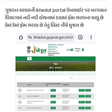
ગુજરાત સરકારની ikhedut portal વેબસાઈટ પર બાગાયત
વિભાગમાં નવી નવી યોજનામાં હાલમાં ફોમ ભરવાના ચાલુ છે
કેમાં કેમાં ફોમ ભરાય છે તેનું લિસ્ટ નીચે મુજબ છે