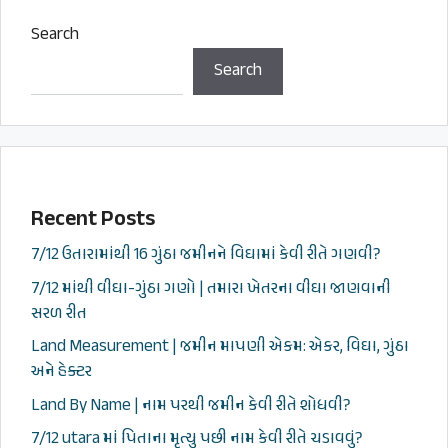
Search
Search
Recent Posts
7/12 ઉતારામાંથી 16 ગુંઠા જમીનને વિઘામાં કેવી રીતે ગણવી?
7/12 માંથી વીઘા-ગુંઠા ગણો | તમારા ખેતરના વીઘા જાણવાની
સરળ રીત
Land Measurement | જમીન માપણી એકમ: એકર, વિઘા, ગુંઠા
અને હેક્ટર
Land By Name | નામ પરથી જમીન કેવી રીતે શોધવી?
7/12 utara માં પિતાના મૃત્યુ પછી નામ કેવી રીતે ચડાવવું?