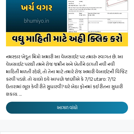
નમસ્કાર ખેડૂત મિત્રો અમારી આ વેબસાઈટ પર તમારું સ્વાગત છે. આ
વેબસાઈટ પરથી તમને રોજ જમીન અને ખેતીને લગતી નવી નવી
માહિતી મળતી રહેશે, તો તેના માટે તમારે રોજ અમારી વેબાઈટની વિજિટ
કરવી પડશે. તો ચાલો હવે આપણે જાણીએ કે 7/12 utaro: 7/12
ઉતારામાં ભૂલ કેવી રીતે સુધારવી? ઘરે બેઠા ફોનમાં કઈ રીતના સુધારી
શકાય. …
આગળ વાંચો