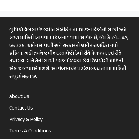
ભુમિયો વેબસાઈટ જમીન સંબંધિત તમામ દસ્તાવેજોની સાચી અને
સરળ માહિતી આપવા માટે બનાવવામાં આવેલ છે, જેમ કે 7/12, 8A,
હકપત્રક, જમીન માપણી અને સરકારની જમીન સંબંધિત નવી
પ્રક્રિયા. અહીં તમને જમીન દસ્તાવેજો કેવી રીતે મેળવવા, કઈ રીતે
તપાસવા અને તેની સાચી સમજ મેળવવા જેવી ઉપયોગી માહિતી
એક જ જગ્યાએ મળશે. આ વેબસાઈટ પર ઉપલબ્ધ તમામ માહિતી
સંપૂર્ણ મફત છે.
About Us
Contact Us
Privacy & Policy
Terms & Conditions