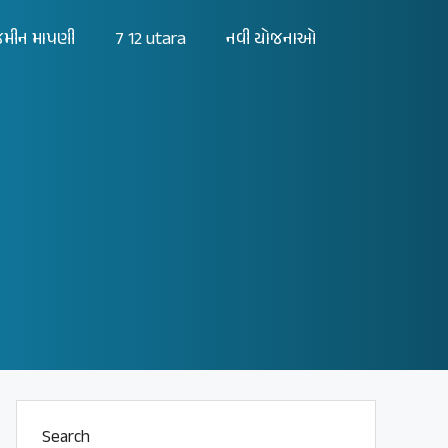
મીન માપણી
7 12 utara
નવી યોજનાઓ
Search