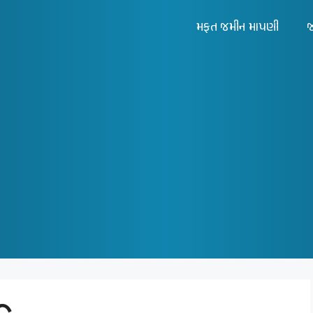
મફત જમીન માપણી
જ