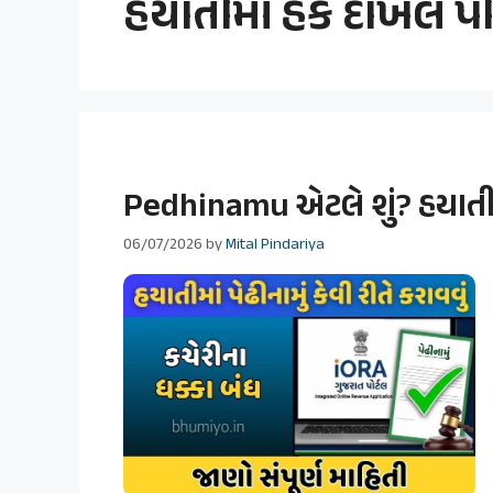
હયાતીમાં હક દાખલ પર
Pedhinamu એટલે શું? હયાતીમા
06/07/2026
by
Mital Pindariya