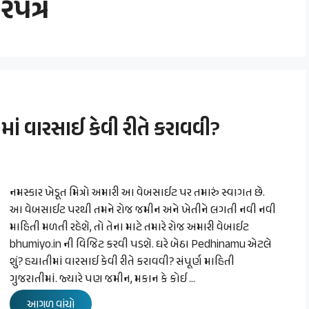
િપત્ર
ં વારસાઈ કેવી રીતે કરાવવી?
નમસ્કાર ખેડૂત મિત્રો અમારી આ વેબસાઈટ પર તમારું સ્વાગત છે.
આ વેબસાઈટ પરથી તમને રોજ જમીન અને ખેતીને લગતી નવી નવી
માહિતી મળતી રહેશે, તો તેના માટે તમારે રોજ અમારી વેબાઈટ
bhumiyo.in ની વિજિટ કરવી પડશે. ઘરે બેઠા Pedhinamu એટલે
શું? હયાતીમાં વારસાઈ કેવી રીતે કરાવવી? સંપૂર્ણ માહિતી
ગુજરાતીમાં. જ્યારે પણ જમીન, મકાન કે કોઈ …
આગળ વાંચો