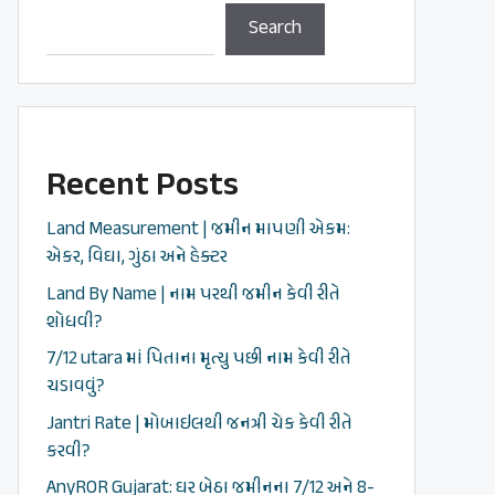
Search
Recent Posts
Land Measurement | જમીન માપણી એકમ:
એકર, વિઘા, ગુંઠા અને હેક્ટર
Land By Name | નામ પરથી જમીન કેવી રીતે
શોધવી?
7/12 utara માં પિતાના મૃત્યુ પછી નામ કેવી રીતે
ચડાવવું?
Jantri Rate | મોબાઇલથી જનત્રી ચેક કેવી રીતે
કરવી?
AnyROR Gujarat: ઘર બેઠા જમીનના 7/12 અને 8-