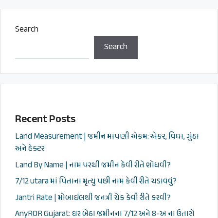
Search
Search
Recent Posts
Land Measurement | જમીન માપણી એકમ: એકર, વિઘા, ગુંઠા
અને હેક્ટર
Land By Name | નામ પરથી જમીન કેવી રીતે શોધવી?
7/12 utara માં પિતાના મૃત્યુ પછી નામ કેવી રીતે ચડાવવું?
Jantri Rate | મોબાઇલથી જનત્રી ચેક કેવી રીતે કરવી?
AnyROR Gujarat: ઘર બેઠા જમીનના 7/12 અને 8-અ ના ઉતારો