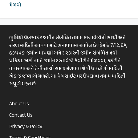
મેળવો
ભુમિયો વેબસાઈટ જમીન સંબંધિત તમામ દસ્તાવેજોની સાચી અને
સરળ માહિતી આપવા માટે બનાવવામાં આવેલ છે, જેમ કે 7/12, 8A,
હકપત્રક, જમીન માપણી અને સરકારની જમીન સંબંધિત નવી
પ્રક્રિયા. અહીં તમને જમીન દસ્તાવેજો કેવી રીતે મેળવવા, કઈ રીતે
તપાસવા અને તેની સાચી સમજ મેળવવા જેવી ઉપયોગી માહિતી
એક જ જગ્યાએ મળશે. આ વેબસાઈટ પર ઉપલબ્ધ તમામ માહિતી
સંપૂર્ણ મફત છે.
About Us
Contact Us
Privacy & Policy