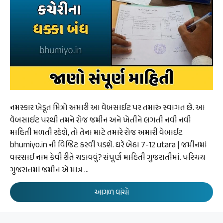
નમસ્કાર ખેડૂત મિત્રો અમારી આ વેબસાઈટ પર તમારું સ્વાગત છે. આ
વેબસાઈટ પરથી તમને રોજ જમીન અને ખેતીને લગતી નવી નવી
માહિતી મળતી રહેશે, તો તેના માટે તમારે રોજ અમારી વેબાઈટ
bhumiyo.in ની વિજિટ કરવી પડશે. ઘરે બેઠા 7-12 utara | જમીનમાં
વારસાઈ નામ કેવી રીતે ચડાવવું? સંપૂર્ણ માહિતી ગુજરાતીમાં. પરિચય
ગુજરાતમાં જમીન એ માત્ર …
આગળ વાંચો