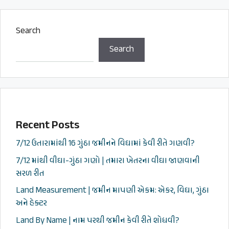
Search
Search
Recent Posts
7/12 ઉતારામાંથી 16 ગુંઠા જમીનને વિઘામાં કેવી રીતે ગણવી?
7/12 માંથી વીઘા-ગુંઠા ગણો | તમારા ખેતરના વીઘા જાણવાની
સરળ રીત
Land Measurement | જમીન માપણી એકમ: એકર, વિઘા, ગુંઠા
અને હેક્ટર
Land By Name | નામ પરથી જમીન કેવી રીતે શોધવી?