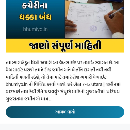
નમસ્કાર ખેડૂત મિત્રો અમારી આ વેબસાઈટ પર તમારું સ્વાગત છે. આ
વેબસાઈટ પરથી તમને રોજ જમીન અને ખેતીને લગતી નવી નવી
માહિતી મળતી રહેશે, તો તેના માટે તમારે રોજ અમારી વેબાઈટ
bhumiyo.in ની વિજિટ કરવી પડશે. ઘરે બેઠા 7-12 utara | જમીનમાં
વારસાઈ નામ કેવી રીતે ચડાવવું? સંપૂર્ણ માહિતી ગુજરાતીમાં. પરિચય
ગુજરાતમાં જમીન એ માત્ર …
આગળ વાંચો