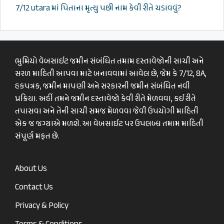
7/12 utara માં પિતાના મૃત્યુ પછી નામ કેવી રીતે ચડાવવું?
ભુમિયો વેબસાઈટ જમીન સંબંધિત તમામ દસ્તાવેજોની સાચી અને
સરળ માહિતી આપવા માટે બનાવવામાં આવેલ છે, જેમ કે 7/12, 8A,
હકપત્રક, જમીન માપણી અને સરકારની જમીન સંબંધિત નવી
પ્રક્રિયા. અહીં તમને જમીન દસ્તાવેજો કેવી રીતે મેળવવા, કઈ રીતે
તપાસવા અને તેની સાચી સમજ મેળવવા જેવી ઉપયોગી માહિતી
એક જ જગ્યાએ મળશે. આ વેબસાઈટ પર ઉપલબ્ધ તમામ માહિતી
સંપૂર્ણ મફત છે.
About Us
Contact Us
Privacy & Policy